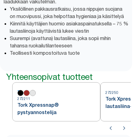
laadukkaan vaikutelman.
Yksilöllinen pakkausratkaisu, jossa nippujen suojana
on muovipussi, joka helpottaa hygieniaa ja käsittelyä
Kiinnitä käyttäjien huomio asiakaspainatuksella – 75 %
lautasliinoja käyttävistä lukee viestin
Suurempi (avattuna) lautasliina, joka sopii mihin
tahansa ruokailutilanteeseen
Teollisesti kompostoituva tuote
Yhteensopivat tuotteet
272250
Tork Xpressn
272211
Tork Xpressnap®
lautasliina-a
pystyannostelija