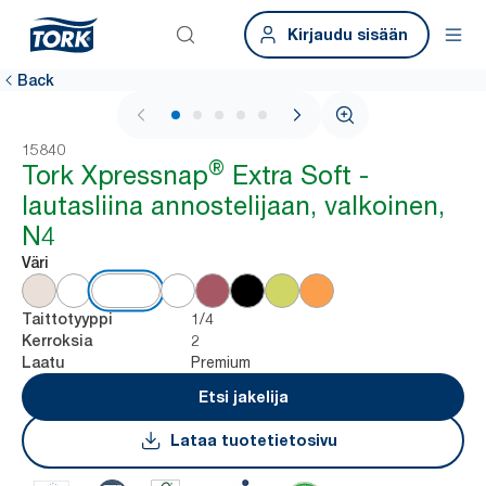
Kirjaudu sisään
Back
1 / 7
15840
®
Tork Xpressnap
Extra Soft -
lautasliina annostelijaan, valkoinen,
N4
Väri
1/4
Taittotyyppi
2
Kerroksia
Premium
Laatu
Etsi jakelija
Lataa tuotetietosivu