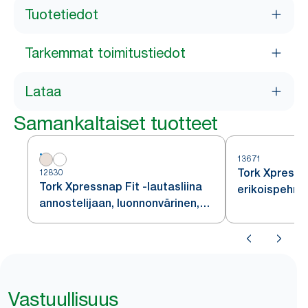
Tuotetiedot
Tarkemmat toimitustiedot
Lataa
Samankaltaiset tuotteet
13671
Tork Xpress
12830
Tork Xpressnap Fit -lautasliina
erikoispehme
annostelijaan, luonnonvärinen,
valkoinen ann
N14
N10
Vastuullisuus