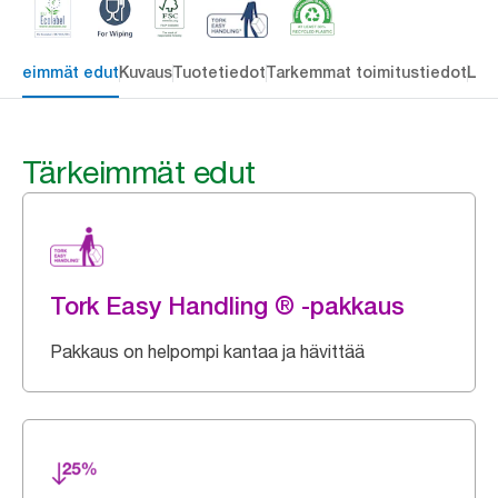
ärkeimmät edut
Kuvaus
Tuotetiedot
Tarkemmat toimitustiedot
Lat
Tärkeimmät edut
Tork Easy Handling ® -pakkaus
Pakkaus on helpompi kantaa ja hävittää