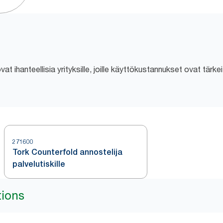
at ihanteellisia yrityksille, joille käyttökustannukset ovat tärkei
271600
Tork Counterfold annostelija
palvelutiskille
tions