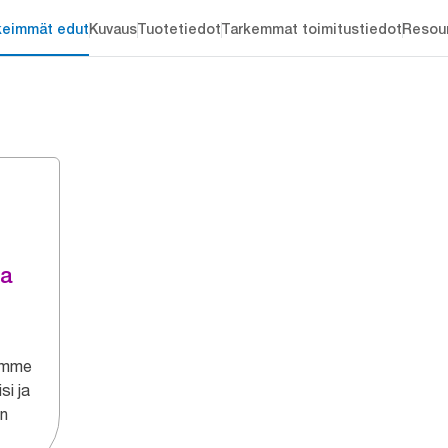
keimmät edut
Kuvaus
Tuotetiedot
Tarkemmat toimitustiedot
Resou
ja
lamme
si ja
en