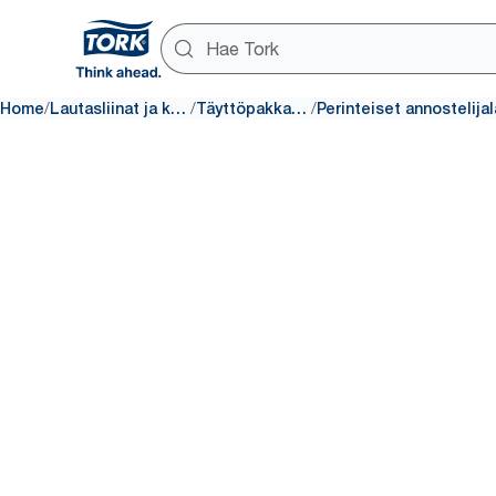
/
/
/
Home
Lautasliinat ja kattaus
Täyttöpakkaukset