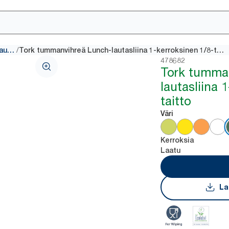
/
Perinteiset annostelijalautasliinat
Tork tummanvihreä Lunch-lautasliina 1-kerroksinen 1/8-taitto
478682
Tork tumma
lautasliina 
taitto
Väri
Kerroksia
Laatu
La