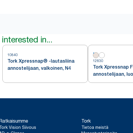
interested in...
10840
Tork Xpressnap® -lautasliina
12830
Tork Xpressnap Fi
annostelijaan, valkoinen, N4
annostelijaan, lu
N14
Ratkaisumme
Tork
Tork Vision Siivous
Tietoa meistä