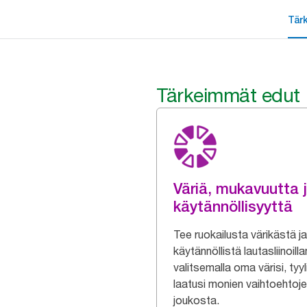
Tär
Tärkeimmät edut
Väriä, mukavuutta 
käytännöllisyyttä
Tee ruokailusta värikästä ja
käytännöllistä lautasliinoil
valitsemalla oma värisi, tyyli
laatusi monien vaihtoehtoj
joukosta.