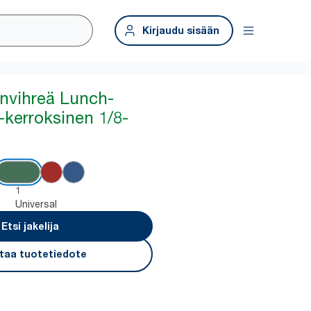
Kirjaudu sisään
nvihreä Lunch-
1-kerroksinen 1/8-
1
Universal
Etsi jakelija
taa tuotetiedote