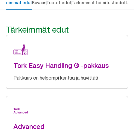
ärkeimmät edut
Kuvaus
Tuotetiedot
Tarkemmat toimitustiedot
Lat
Tärkeimmät edut
Tork Easy Handling ® -pakkaus
Pakkaus on helpompi kantaa ja hävittää
Advanced