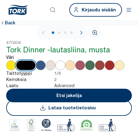
Kirjaudu sisään
Back
1 / 4
470404
Tork Dinner -lautasliina, musta
Väri
1/8
Taittotyyppi
2
Kerroksia
Advanced
Laatu
Etsi jakelija
Lataa tuotetietosivu