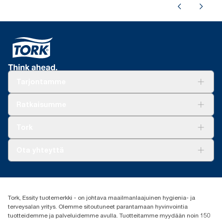
Tarjontamme
Ratkaisuja
Ratkaisumme
Vastuullisuus
Tork Clean Care
Tork Vision Siivous
Tork
AD-a-Glance
Tork PaperCircle
Tietoa meistä
Ota yhteyttä
Menestystarinoita
Media ja uutiset
tork.fi@essity.com
(+358) 9 5068 8222
Etsi jakelija
Tork, Essity tuotemerkki - on johtava maailmanlaajuinen hygienia- ja
Oy Essity Finland Ab
terveysalan yritys. Olemme sitoutuneet parantamaan hyvinvointia
Revontulenkuja 1
tuotteidemme ja palveluidemme avulla. Tuotteitamme myydään noin 150
02100 Espoo