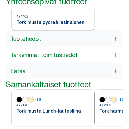
Yhteensopivat tuotteet
474462
Tork musta pyöreä lasinalunen
Tuotetiedot
Tarkemmat toimitustiedot
Lataa
Samankaltaiset tuotteet
+
19
+
19
477148
477205
Tork musta Lunch-lautasliina
Tork harmaa 