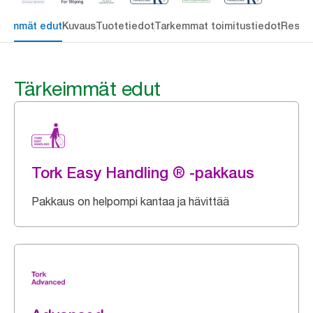
keimmät edut
Kuvaus
Tuotetiedot
Tarkemmat toimitustiedot
Resou
Tärkeimmät edut
Tork Easy Handling ® -pakkaus
Pakkaus on helpompi kantaa ja hävittää