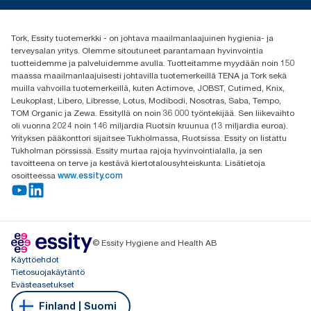
(+358) 9 5068 8222
Etsi jakelija
Tork, Essity tuotemerkki - on johtava maailmanlaajuinen hygienia- ja
Oy Essity Finland Ab
terveysalan yritys. Olemme sitoutuneet parantamaan hyvinvointia
Revontulenkuja 1
tuotteidemme ja palveluidemme avulla. Tuotteitamme myydään noin 150
02100 Espoo
maassa maailmanlaajuisesti johtavilla tuotemerkeillä TENA ja Tork sekä
muilla vahvoilla tuotemerkeillä, kuten Actimove, JOBST, Cutimed, Knix,
Leukoplast, Libero, Libresse, Lotus, Modibodi, Nosotras, Saba, Tempo,
TOM Organic ja Zewa. Essityllä on noin 36 000 työntekijää. Sen liikevaihto
oli vuonna 2024 noin 146 miljardia Ruotsin kruunua (13 miljardia euroa).
Yrityksen pääkonttori sijaitsee Tukholmassa, Ruotsissa. Essity on listattu
Tukholman pörssissä. Essity murtaa rajoja hyvinvointialalla, ja sen
tavoitteena on terve ja kestävä kiertotalousyhteiskunta. Lisätietoja
osoitteessa
www.essity.com
© Essity Hygiene and Health AB
Käyttöehdot
Tietosuojakäytäntö
Evästeasetukset
Finland | Suomi