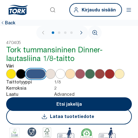
Kirjaudu sisään
Back
1 / 4
470405
Tork tummansininen Dinner-
lautasliina 1/8-taitto
Väri
1/8
Taittotyyppi
2
Kerroksia
Advanced
Laatu
Etsi jakelija
Lataa tuotetiedote