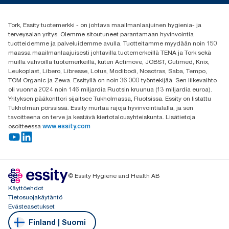
(+358) 9 5068 8222
Etsi jakelija
Tork, Essity tuotemerkki - on johtava maailmanlaajuinen hygienia- ja
Oy Essity Finland Ab
terveysalan yritys. Olemme sitoutuneet parantamaan hyvinvointia
Revontulenkuja 1
tuotteidemme ja palveluidemme avulla. Tuotteitamme myydään noin 150
02100 Espoo
maassa maailmanlaajuisesti johtavilla tuotemerkeillä TENA ja Tork sekä
muilla vahvoilla tuotemerkeillä, kuten Actimove, JOBST, Cutimed, Knix,
Leukoplast, Libero, Libresse, Lotus, Modibodi, Nosotras, Saba, Tempo,
TOM Organic ja Zewa. Essityllä on noin 36 000 työntekijää. Sen liikevaihto
oli vuonna 2024 noin 146 miljardia Ruotsin kruunua (13 miljardia euroa).
Yrityksen pääkonttori sijaitsee Tukholmassa, Ruotsissa. Essity on listattu
Tukholman pörssissä. Essity murtaa rajoja hyvinvointialalla, ja sen
tavoitteena on terve ja kestävä kiertotalousyhteiskunta. Lisätietoja
osoitteessa
www.essity.com
© Essity Hygiene and Health AB
Käyttöehdot
Tietosuojakäytäntö
Evästeasetukset
Finland | Suomi