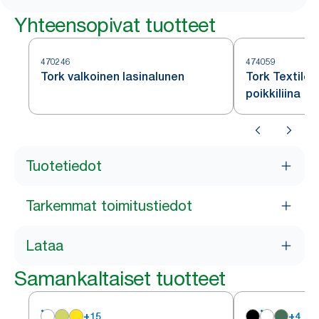
Yhteensopivat tuotteet
470246
474059
Tork valkoinen lasinalunen
Tork Textile
poikkiliina
Tuotetiedot
Tarkemmat toimitustiedot
Lataa
Samankaltaiset tuotteet
+
15
+
4