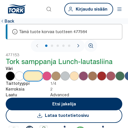
Kirjaudu sisään
Back
Tämä tuote korvaa tuotteen
477984
1 / 6
477153
Tork samppanja Lunch-lautasliina
Väri
1/4
Taittotyyppi
2
Kerroksia
Advanced
Laatu
Etsi jakelija
Lataa tuotetietosivu