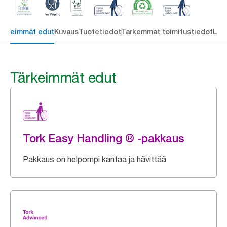
ärkeimmät edut
Kuvaus
Tuotetiedot
Tarkemmat toimitustiedot
Lat
Tärkeimmät edut
Tork Easy Handling ® -pakkaus
Pakkaus on helpompi kantaa ja hävittää