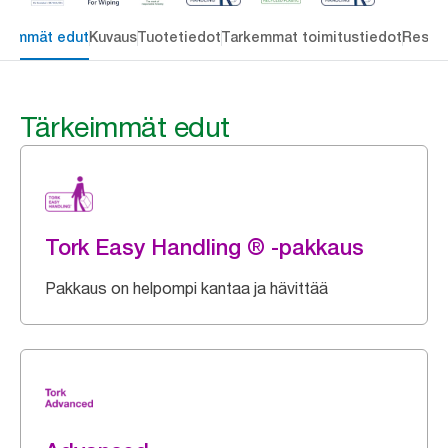
keimmät edut
Kuvaus
Tuotetiedot
Tarkemmat toimitustiedot
Resou
Tärkeimmät edut
Tork Easy Handling ® -pakkaus
Pakkaus on helpompi kantaa ja hävittää