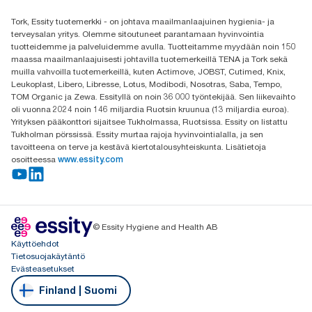
Etsi jakelija
Tork, Essity tuotemerkki - on johtava maailmanlaajuinen hygienia- ja
Oy Essity Finland Ab
terveysalan yritys. Olemme sitoutuneet parantamaan hyvinvointia
Revontulenkuja 1
tuotteidemme ja palveluidemme avulla. Tuotteitamme myydään noin 150
02100 Espoo
maassa maailmanlaajuisesti johtavilla tuotemerkeillä TENA ja Tork sekä
muilla vahvoilla tuotemerkeillä, kuten Actimove, JOBST, Cutimed, Knix,
Leukoplast, Libero, Libresse, Lotus, Modibodi, Nosotras, Saba, Tempo,
TOM Organic ja Zewa. Essityllä on noin 36 000 työntekijää. Sen liikevaihto
oli vuonna 2024 noin 146 miljardia Ruotsin kruunua (13 miljardia euroa).
Yrityksen pääkonttori sijaitsee Tukholmassa, Ruotsissa. Essity on listattu
Tukholman pörssissä. Essity murtaa rajoja hyvinvointialalla, ja sen
tavoitteena on terve ja kestävä kiertotalousyhteiskunta. Lisätietoja
osoitteessa
www.essity.com
© Essity Hygiene and Health AB
Käyttöehdot
Tietosuojakäytäntö
Evästeasetukset
Finland | Suomi