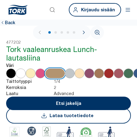
Kirjaudu sisään
Back
1 / 6
477202
Tork vaaleanruskea Lunch-
lautasliina
Väri
1/4
Taittotyyppi
2
Kerroksia
Advanced
Laatu
Etsi jakelija
Lataa tuotetiedote