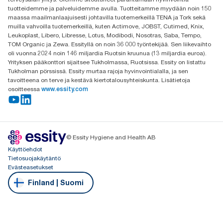
Revontulenkuja 1
tuotteidemme ja palveluidemme avulla. Tuotteitamme myydään noin 150
02100 Espoo
maassa maailmanlaajuisesti johtavilla tuotemerkeillä TENA ja Tork sekä
muilla vahvoilla tuotemerkeillä, kuten Actimove, JOBST, Cutimed, Knix,
Leukoplast, Libero, Libresse, Lotus, Modibodi, Nosotras, Saba, Tempo,
TOM Organic ja Zewa. Essityllä on noin 36 000 työntekijää. Sen liikevaihto
oli vuonna 2024 noin 146 miljardia Ruotsin kruunua (13 miljardia euroa).
Yrityksen pääkonttori sijaitsee Tukholmassa, Ruotsissa. Essity on listattu
Tukholman pörssissä. Essity murtaa rajoja hyvinvointialalla, ja sen
tavoitteena on terve ja kestävä kiertotalousyhteiskunta. Lisätietoja
osoitteessa
www.essity.com
© Essity Hygiene and Health AB
Käyttöehdot
Tietosuojakäytäntö
Evästeasetukset
Finland | Suomi