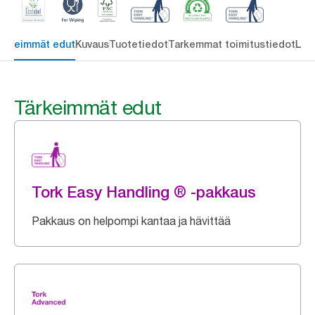
ärkeimmät edut
Kuvaus
Tuotetiedot
Tarkemmat toimitustiedot
Lat
Tärkeimmät edut
Tork Easy Handling ® -pakkaus
Pakkaus on helpompi kantaa ja hävittää