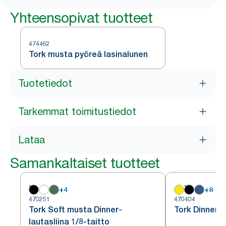
Yhteensopivat tuotteet
474462
Tork musta pyöreä lasinalunen
Tuotetiedot
Tarkemmat toimitustiedot
Lataa
Samankaltaiset tuotteet
+
4
+
8
470251
470404
Tork Soft musta Dinner-
Tork Dinner -
lautasliina 1/8-taitto