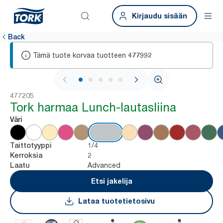
Kirjaudu sisään
Back
Tämä tuote korvaa tuotteen
477992
1 / 6
477205
Tork harmaa Lunch-lautasliina
Väri
1/4
Taittotyyppi
2
Kerroksia
Advanced
Laatu
Etsi jakelija
Lataa tuotetietosivu