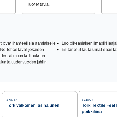
luotettavia.
t ovat ihanteellisia aamiaiselle
Luo oikeanlainen ilmapiiri laajal
n. Ne tehostavat jokaisen
Esitaitetut lautasliinat sääst
 yhdessä muun kattauksen
lun ja uudenvuoden juhliin.
470246
474059
Tork valkoinen lasinalunen
Tork Textile Fee
poikkiliina