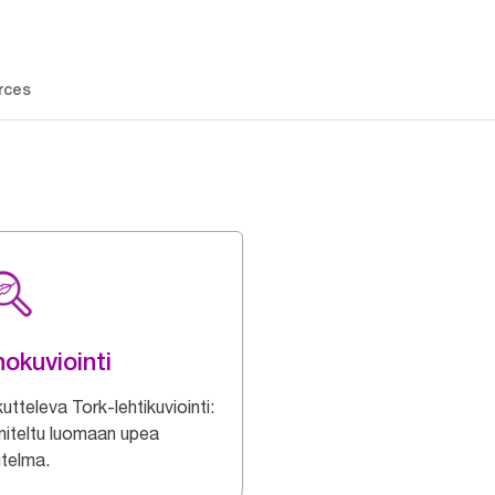
rces
okuviointi
tteleva Tork-lehtikuviointi:
niteltu luomaan upea
utelma.