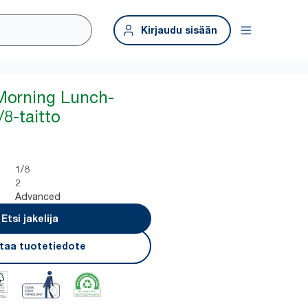
Kirjaudu sisään
Morning Lunch-
/8-taitto
1/8
2
Advanced
Etsi jakelija
taa tuotetiedote