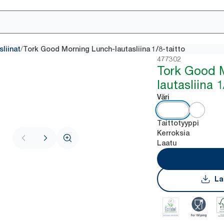
/
sliinat
Tork Good Morning Lunch-lautasliina 1/8-taitto
477302
Tork Good 
lautasliina 1
Väri
Taittotyyppi
Kerroksia
Laatu
La