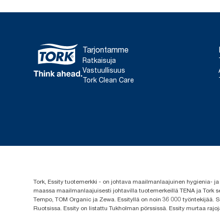
Tarjontamme
Ratkaisuja
Vastuullisuus
Tork Clean Care
Tork, Essity tuotemerkki - on johtava maailmanlaajuinen hygienia-
maassa maailmanlaajuisesti johtavilla tuotemerkeillä TENA ja Tork s
Tempo, TOM Organic ja Zewa. Essityllä on noin 36 000 työntekijää. Se
Ruotsissa. Essity on listattu Tukholman pörssissä. Essity murtaa rajoj