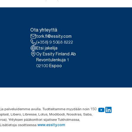
Ota yhteyttä
tork.fi@essity.com
(+358) 9 5068 8222
Etsi jakelija
Oy Essity Finland Ab
Revontulenkuja 1
02100 Espoo
me ja palveluidemme avulla. Tuotteitamme myydään noin 150
plast, Libero, Libresse, Lotus, Modibodi, Nosotras, Saba,
roa). Yrityksen pääkonttori sijaitsee Tukholmassa,
 Lisätietoja osoitteessa
www.essity.com