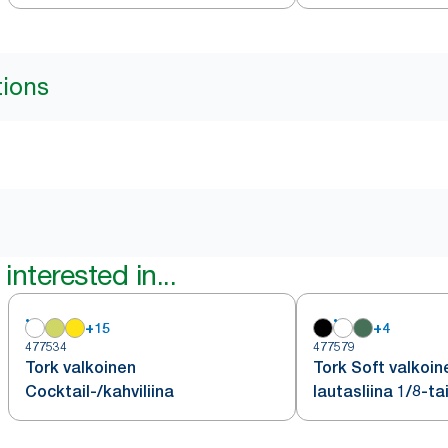
tions
interested in...
+
15
+
4
477534
477579
Tork valkoinen
Tork Soft valkoin
Cocktail-/kahviliina
lautasliina 1/8-ta