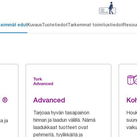
keimmät edut
Kuvaus
Tuotetiedot
Tarkemmat toimitustiedot
Resou
g ®
Advanced
Koh
Tarjoaa hyvän tasapainon
Houku
hinnan ja laadun välillä. Nämä
suun
a ja
laadukkaat tuotteet ovat
vaik
pehmeitä, tyylikkäitä ja