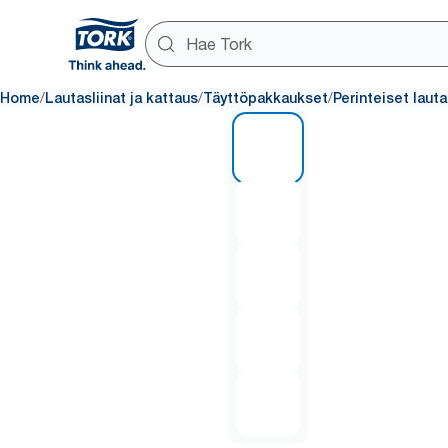
/
/
/
Home
Lautasliinat ja kattaus
Täyttöpakkaukset
Perinteiset lauta
1 of 5