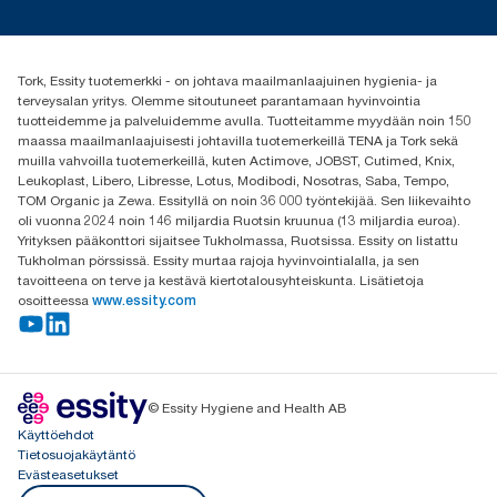
Media ja uutiset
tork.fi@essity.com
(+358) 9 5068 8222
Etsi jakelija
Tork, Essity tuotemerkki - on johtava maailmanlaajuinen hygienia- ja
Oy Essity Finland Ab
terveysalan yritys. Olemme sitoutuneet parantamaan hyvinvointia
Revontulenkuja 1
tuotteidemme ja palveluidemme avulla. Tuotteitamme myydään noin 150
02100 Espoo
maassa maailmanlaajuisesti johtavilla tuotemerkeillä TENA ja Tork sekä
muilla vahvoilla tuotemerkeillä, kuten Actimove, JOBST, Cutimed, Knix,
Leukoplast, Libero, Libresse, Lotus, Modibodi, Nosotras, Saba, Tempo,
TOM Organic ja Zewa. Essityllä on noin 36 000 työntekijää. Sen liikevaihto
oli vuonna 2024 noin 146 miljardia Ruotsin kruunua (13 miljardia euroa).
Yrityksen pääkonttori sijaitsee Tukholmassa, Ruotsissa. Essity on listattu
Tukholman pörssissä. Essity murtaa rajoja hyvinvointialalla, ja sen
tavoitteena on terve ja kestävä kiertotalousyhteiskunta. Lisätietoja
osoitteessa
www.essity.com
© Essity Hygiene and Health AB
Käyttöehdot
Tietosuojakäytäntö
Evästeasetukset