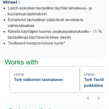
Viitteet
Lunch-kokoinen lautasliina täyttää tehokkuus- ja
kustannusvaatimukset
Esitaitetut lautasliinat säästävät arvokasta
valmisteluaikaa
Kiinnitä käyttäjien huomio asiakaspainatuksella – 75 %
lautasliinoja käyttävistä lukee viestin
Teollisesti kompostoituva tuote*
Works with
470246
474059
Tork valkoinen lasinalunen
Tork Textile
poikkiliina