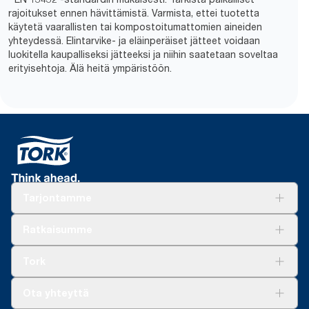
rajoitukset ennen hävittämistä. Varmista, ettei tuotetta
käytetä vaarallisten tai kompostoitumattomien aineiden
yhteydessä. Elintarvike- ja eläinperäiset jätteet voidaan
luokitella kaupalliseksi jätteeksi ja niihin saatetaan soveltaa
erityisehtoja. Älä heitä ympäristöön.
Tarjontamme
Ratkaisuja
Ratkaisumme
Vastuullisuus
Tork Clean Care
Tork Vision Siivous
Tork
AD-a-Glance
Tork PaperCircle
Tietoa meistä
Ota yhteyttä
Menestystarinoita