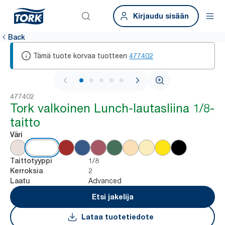
Kirjaudu sisään
Back
Tämä tuote korvaa tuotteen
477402
1 / 6
477402
Tork valkoinen Lunch-lautasliina 1/8-
taitto
Väri
1/8
Taittotyyppi
2
Kerroksia
Advanced
Laatu
Etsi jakelija
Lataa tuotetiedote