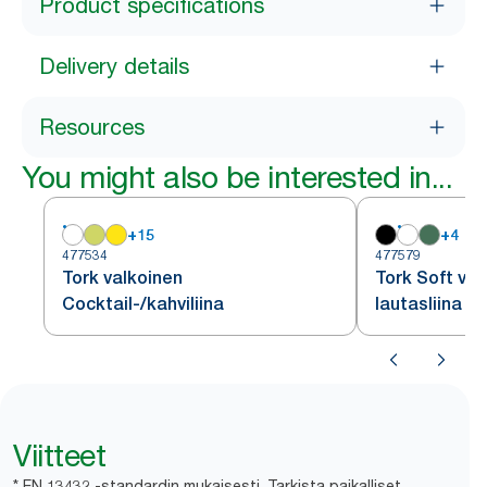
Product specifications
Delivery details
Resources
You might also be interested in...
+
15
+
4
477534
477579
Tork valkoinen
Tork Soft val
Cocktail-/kahviliina
lautasliina 1/
Viitteet
* EN 13432 -standardin mukaisesti. Tarkista paikalliset