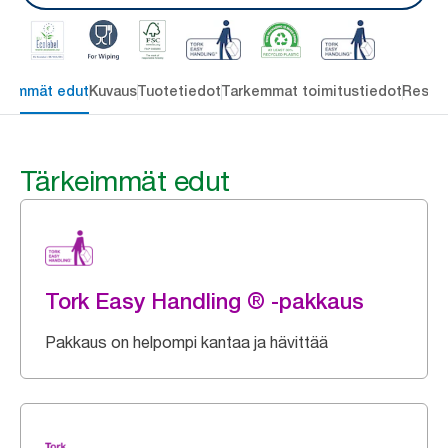
keimmät edut
Kuvaus
Tuotetiedot
Tarkemmat toimitustiedot
Resou
Tärkeimmät edut
Tork Easy Handling ® -pakkaus
Pakkaus on helpompi kantaa ja hävittää