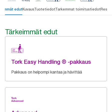
keimmät edut
Kuvaus
Tuotetiedot
Tarkemmat toimitustiedot
Resou
Tärkeimmät edut
Tork Easy Handling ® -pakkaus
Pakkaus on helpompi kantaa ja hävittää