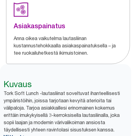
Asiakaspainatus
Anna oikea vaikutelma lautasliinan
kustannustehokkaalla asiakaspainatuksella – ja
tee ruokailuhetkestä ikimuistoinen.
Kuvaus
Tork Soft Lunch -lautasliinat soveltuvat ihanteellisesti
ympäristöihin, joissa tarjotaan kevyitä aterioita tai
välipaloja. Tarjoa asiakkaillesi erinomainen kokemus
erittäin imukykyisellä 3-kerroksisella lautasliinalla, joka
sopii laajan ja modernin värivalikoiman ansiosta
täydellisesti yhteen ravintolasi sisustuksen kanssa.