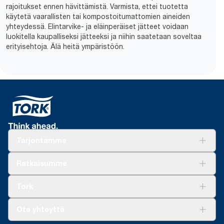
rajoitukset ennen hävittämistä. Varmista, ettei tuotetta
käytetä vaarallisten tai kompostoitumattomien aineiden
yhteydessä. Elintarvike- ja eläinperäiset jätteet voidaan
luokitella kaupalliseksi jätteeksi ja niihin saatetaan soveltaa
erityisehtoja. Älä heitä ympäristöön.
Tarjontamme
Ratkaisuja
Ratkaisumme
Vastuullisuus
Tork Clean Care
Tork Vision Siivous
Tork
AD-a-Glance
Tork PaperCircle
Tietoa meistä
Ota yhteyttä
Menestystarinoita