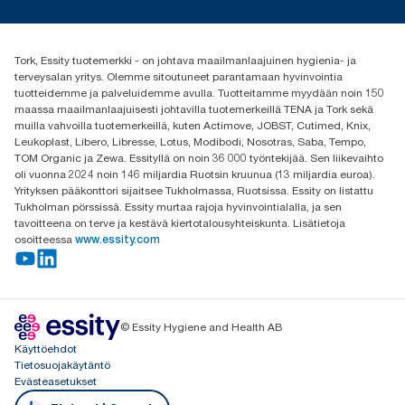
Media ja uutiset
tork.fi@essity.com
(+358) 9 5068 8222
Etsi jakelija
Tork, Essity tuotemerkki - on johtava maailmanlaajuinen hygienia- ja
Oy Essity Finland Ab
terveysalan yritys. Olemme sitoutuneet parantamaan hyvinvointia
Revontulenkuja 1
tuotteidemme ja palveluidemme avulla. Tuotteitamme myydään noin 150
02100 Espoo
maassa maailmanlaajuisesti johtavilla tuotemerkeillä TENA ja Tork sekä
muilla vahvoilla tuotemerkeillä, kuten Actimove, JOBST, Cutimed, Knix,
Leukoplast, Libero, Libresse, Lotus, Modibodi, Nosotras, Saba, Tempo,
TOM Organic ja Zewa. Essityllä on noin 36 000 työntekijää. Sen liikevaihto
oli vuonna 2024 noin 146 miljardia Ruotsin kruunua (13 miljardia euroa).
Yrityksen pääkonttori sijaitsee Tukholmassa, Ruotsissa. Essity on listattu
Tukholman pörssissä. Essity murtaa rajoja hyvinvointialalla, ja sen
tavoitteena on terve ja kestävä kiertotalousyhteiskunta. Lisätietoja
osoitteessa
www.essity.com
© Essity Hygiene and Health AB
Käyttöehdot
Tietosuojakäytäntö
Evästeasetukset