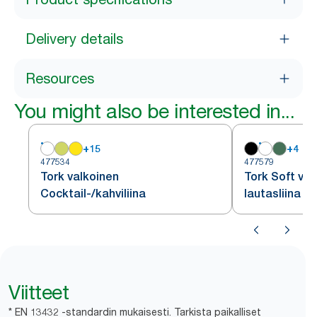
Delivery details
Resources
You might also be interested in...
+
15
+
4
477534
477579
Tork valkoinen
Tork Soft val
Cocktail-/kahviliina
lautasliina 1/
Viitteet
* EN 13432 -standardin mukaisesti. Tarkista paikalliset