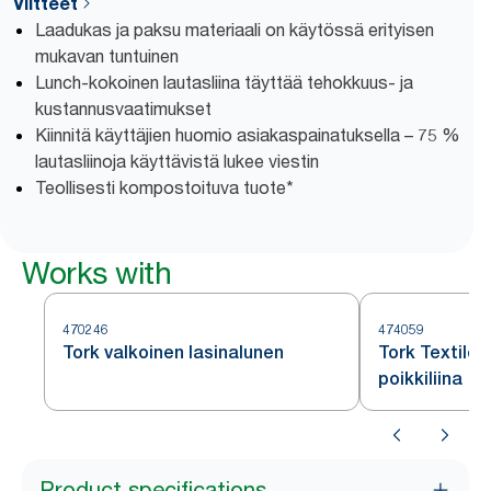
Viitteet
Laadukas ja paksu materiaali on käytössä erityisen
mukavan tuntuinen
Lunch-kokoinen lautasliina täyttää tehokkuus- ja
kustannusvaatimukset
Kiinnitä käyttäjien huomio asiakaspainatuksella – 75 %
lautasliinoja käyttävistä lukee viestin
Teollisesti kompostoituva tuote*
Works with
470246
474059
Tork valkoinen lasinalunen
Tork Textile
poikkiliina
Product specifications