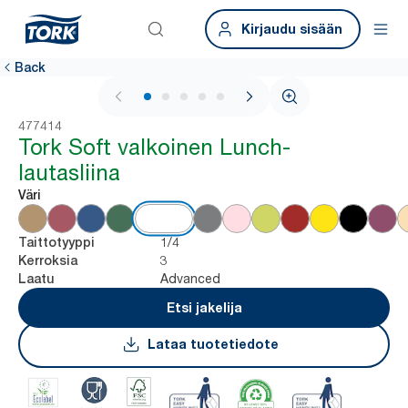
Kirjaudu sisään
Back
1 / 6
477414
Tork Soft valkoinen Lunch-
lautasliina
Väri
1/4
Taittotyyppi
3
Kerroksia
Advanced
Laatu
Etsi jakelija
Lataa tuotetiedote