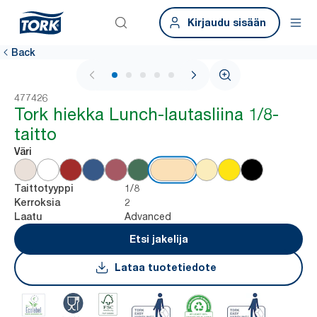
Kirjaudu sisään
Back
1 / 6
477426
Tork hiekka Lunch-lautasliina 1/8-
taitto
Väri
1/8
Taittotyyppi
2
Kerroksia
Advanced
Laatu
Etsi jakelija
Lataa tuotetiedote