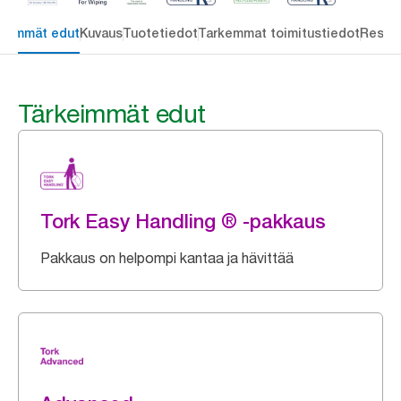
keimmät edut
Kuvaus
Tuotetiedot
Tarkemmat toimitustiedot
Resou
Tärkeimmät edut
Tork Easy Handling ® -pakkaus
Pakkaus on helpompi kantaa ja hävittää