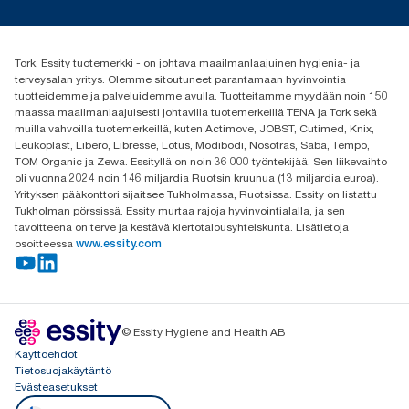
Media ja uutiset
tork.fi@essity.com
(+358) 9 5068 8222
Etsi jakelija
Tork, Essity tuotemerkki - on johtava maailmanlaajuinen hygienia- ja
Oy Essity Finland Ab
terveysalan yritys. Olemme sitoutuneet parantamaan hyvinvointia
Revontulenkuja 1
tuotteidemme ja palveluidemme avulla. Tuotteitamme myydään noin 150
02100 Espoo
maassa maailmanlaajuisesti johtavilla tuotemerkeillä TENA ja Tork sekä
muilla vahvoilla tuotemerkeillä, kuten Actimove, JOBST, Cutimed, Knix,
Leukoplast, Libero, Libresse, Lotus, Modibodi, Nosotras, Saba, Tempo,
TOM Organic ja Zewa. Essityllä on noin 36 000 työntekijää. Sen liikevaihto
oli vuonna 2024 noin 146 miljardia Ruotsin kruunua (13 miljardia euroa).
Yrityksen pääkonttori sijaitsee Tukholmassa, Ruotsissa. Essity on listattu
Tukholman pörssissä. Essity murtaa rajoja hyvinvointialalla, ja sen
tavoitteena on terve ja kestävä kiertotalousyhteiskunta. Lisätietoja
osoitteessa
www.essity.com
© Essity Hygiene and Health AB
Käyttöehdot
Tietosuojakäytäntö
Evästeasetukset