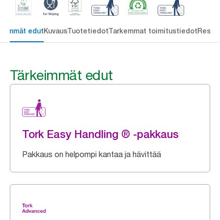
keimmät edut
Kuvaus
Tuotetiedot
Tarkemmat toimitustiedot
Resou
Tärkeimmät edut
Tork Easy Handling ® -pakkaus
Pakkaus on helpompi kantaa ja hävittää