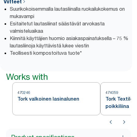
Viitteet
Suurikokoisemmalla lautasliinalla ruokailukokemus on
mukavampi
Esitaitetut lautasliinat säästävät arvokasta
valmisteluaikaa
Kiinnitä käyttäjien huomio asiakaspainatuksella – 75 %
lautasliinoja käyttävistä lukee viestin
Teollisesti kompostoituva tuote*
Works with
470246
474059
Tork valkoinen lasinalunen
Tork Textile
poikkiliina