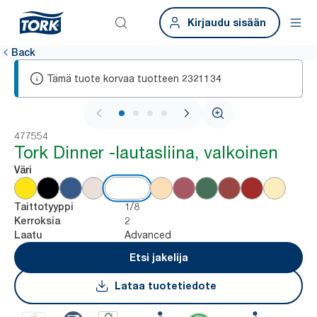
Kirjaudu sisään
Back
Tämä tuote korvaa tuotteen
2321134
1 / 4
477554
Tork Dinner -lautasliina, valkoinen
Väri
1/8
Taittotyyppi
2
Kerroksia
Advanced
Laatu
Etsi jakelija
Lataa tuotetiedote