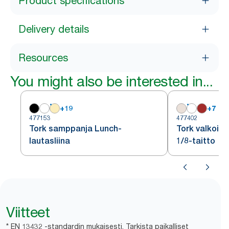
Product specifications
Delivery details
Resources
You might also be interested in...
+
19
+
7
477153
477402
Tork samppanja Lunch-
Tork valkoine
lautasliina
1/8-taitto
Viitteet
* EN 13432 -standardin mukaisesti. Tarkista paikalliset