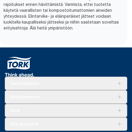
rajoitukset ennen hävittämistä. Varmista, ettei tuotetta
käytetä vaarallisten tai kompostoitumattomien aineiden
yhteydessä. Elintarvike- ja eläinperäiset jätteet voidaan
luokitella kaupalliseksi jätteeksi ja niihin saatetaan soveltaa
erityisehtoja. Älä heitä ympäristöön.
Tarjontamme
Ratkaisuja
Ratkaisumme
Vastuullisuus
Tork Clean Care
Tork Vision Siivous
Tork
AD-a-Glance
Tork PaperCircle
Tietoa meistä
Ota yhteyttä
Menestystarinoita