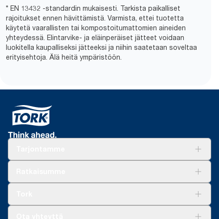
* EN 13432 -standardin mukaisesti. Tarkista paikalliset
rajoitukset ennen hävittämistä. Varmista, ettei tuotetta
käytetä vaarallisten tai kompostoitumattomien aineiden
yhteydessä. Elintarvike- ja eläinperäiset jätteet voidaan
luokitella kaupalliseksi jätteeksi ja niihin saatetaan soveltaa
erityisehtoja. Älä heitä ympäristöön.
Tarjontamme
Ratkaisuja
Ratkaisumme
Vastuullisuus
Tork Clean Care
Tork Vision Siivous
Tork
AD-a-Glance
Tork PaperCircle
Tietoa meistä
Ota yhteyttä