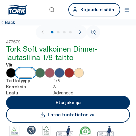
Kirjaudu sisään
Back
1 / 4
477579
Tork Soft valkoinen Dinner-
lautasliina 1/8-taitto
Väri
1/8
Taittotyyppi
3
Kerroksia
Advanced
Laatu
Etsi jakelija
Lataa tuotetietosivu