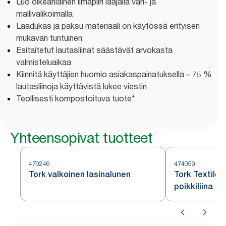
Luo oikeanlainen ilmapiiri laajalla väri- ja
mallivalikoimalla
Laadukas ja paksu materiaali on käytössä erityisen
mukavan tuntuinen
Esitaitetut lautasliinat säästävät arvokasta
valmisteluaikaa
Kiinnitä käyttäjien huomio asiakaspainatuksella – 75 %
lautasliinoja käyttävistä lukee viestin
Teollisesti kompostoituva tuote*
Yhteensopivat tuotteet
470246
474059
Tork valkoinen lasinalunen
Tork Textile
poikkiliina