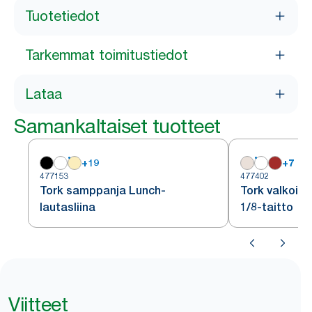
Tuotetiedot
Tarkemmat toimitustiedot
Lataa
Samankaltaiset tuotteet
+
19
+
7
477153
477402
Tork samppanja Lunch-
Tork valkoine
lautasliina
1/8-taitto
Viitteet