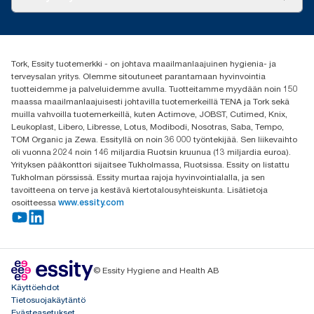
Menestystarinoita
Media ja uutiset
tork.fi@essity.com
(+358) 9 5068 8222
Etsi jakelija
Tork, Essity tuotemerkki - on johtava maailmanlaajuinen hygienia- ja
Oy Essity Finland Ab
terveysalan yritys. Olemme sitoutuneet parantamaan hyvinvointia
Revontulenkuja 1
tuotteidemme ja palveluidemme avulla. Tuotteitamme myydään noin 150
02100 Espoo
maassa maailmanlaajuisesti johtavilla tuotemerkeillä TENA ja Tork sekä
muilla vahvoilla tuotemerkeillä, kuten Actimove, JOBST, Cutimed, Knix,
Leukoplast, Libero, Libresse, Lotus, Modibodi, Nosotras, Saba, Tempo,
TOM Organic ja Zewa. Essityllä on noin 36 000 työntekijää. Sen liikevaihto
oli vuonna 2024 noin 146 miljardia Ruotsin kruunua (13 miljardia euroa).
Yrityksen pääkonttori sijaitsee Tukholmassa, Ruotsissa. Essity on listattu
Tukholman pörssissä. Essity murtaa rajoja hyvinvointialalla, ja sen
tavoitteena on terve ja kestävä kiertotalousyhteiskunta. Lisätietoja
osoitteessa
www.essity.com
© Essity Hygiene and Health AB
Käyttöehdot
Tietosuojakäytäntö
Evästeasetukset