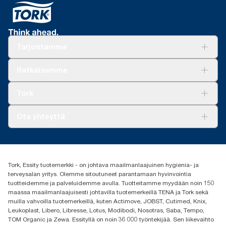
Tarjontamme
Ratkaisuja
Ratkaisumme
Vastuullisuus
Tork Clean Care
Tork Vision Siivous
Tork
AD-a-Glance
Tork PaperCircle
Tietoa meistä
Ota yhteyttä
Menestystarinoita
Media ja uutiset
tork.fi@essity.com
(+358) 9 5068 8222
Etsi jakelija
Tork, Essity tuotemerkki - on johtava maailmanlaajuinen hygienia- ja
Oy Essity Finland Ab
terveysalan yritys. Olemme sitoutuneet parantamaan hyvinvointia
Revontulenkuja 1
tuotteidemme ja palveluidemme avulla. Tuotteitamme myydään noin 150
02100 Espoo
maassa maailmanlaajuisesti johtavilla tuotemerkeillä TENA ja Tork sekä
muilla vahvoilla tuotemerkeillä, kuten Actimove, JOBST, Cutimed, Knix,
Leukoplast, Libero, Libresse, Lotus, Modibodi, Nosotras, Saba, Tempo,
TOM Organic ja Zewa. Essityllä on noin 36 000 työntekijää. Sen liikevaihto