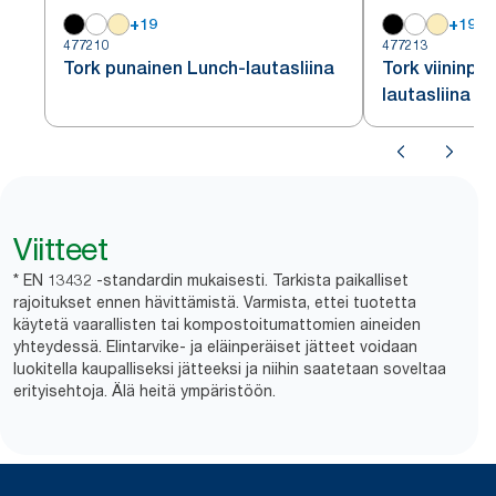
+
19
+
19
477210
477213
Tork punainen Lunch-lautasliina
Tork viininpu
lautasliina
Viitteet
* EN 13432 -standardin mukaisesti. Tarkista paikalliset
rajoitukset ennen hävittämistä. Varmista, ettei tuotetta
käytetä vaarallisten tai kompostoitumattomien aineiden
yhteydessä. Elintarvike- ja eläinperäiset jätteet voidaan
luokitella kaupalliseksi jätteeksi ja niihin saatetaan soveltaa
erityisehtoja. Älä heitä ympäristöön.