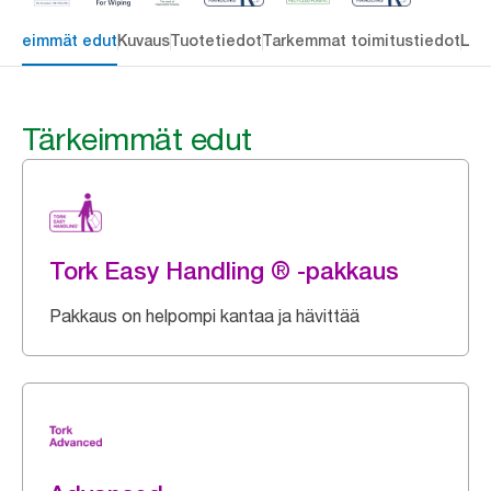
ärkeimmät edut
Kuvaus
Tuotetiedot
Tarkemmat toimitustiedot
Lat
Tärkeimmät edut
Tork Easy Handling ® -pakkaus
Pakkaus on helpompi kantaa ja hävittää