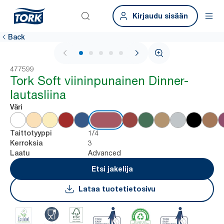
Kirjaudu sisään
Back
1 / 6
477599
Tork Soft viininpunainen Dinner-
lautasliina
Väri
1/4
Taittotyyppi
3
Kerroksia
Advanced
Laatu
Etsi jakelija
Lataa tuotetietosivu