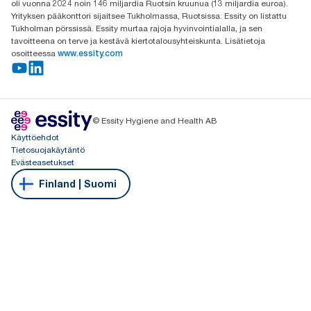
oli vuonna 2024 noin 146 miljardia Ruotsin kruunua (13 miljardia euroa).
Yrityksen pääkonttori sijaitsee Tukholmassa, Ruotsissa. Essity on listattu
Tukholman pörssissä. Essity murtaa rajoja hyvinvointialalla, ja sen
tavoitteena on terve ja kestävä kiertotalousyhteiskunta. Lisätietoja
osoitteessa
www.essity.com
© Essity Hygiene and Health AB
Käyttöehdot
Tietosuojakäytäntö
Evästeasetukset
Finland | Suomi