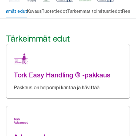
keimmät edut
Kuvaus
Tuotetiedot
Tarkemmat toimitustiedot
Resou
Tärkeimmät edut
Tork Easy Handling ® -pakkaus
Pakkaus on helpompi kantaa ja hävittää