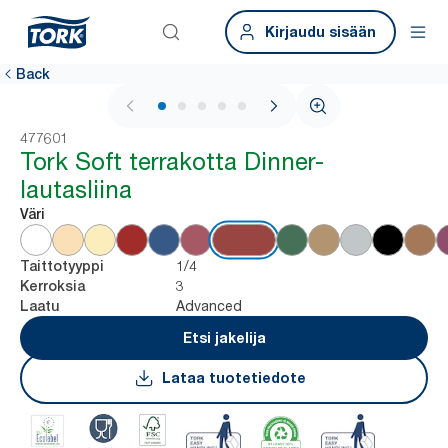
Kirjaudu sisään
Back
1 / 6
477601
Tork Soft terrakotta Dinner-
lautasliina
Väri
1/4
Taittotyyppi
3
Kerroksia
Advanced
Laatu
Etsi jakelija
Lataa tuotetiedote