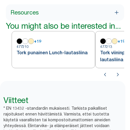
Resources
You might also be interested in...
+
19
+
19
477210
477213
Tork punainen Lunch-lautasliina
Tork viininpu
lautasliina
Viitteet
* EN 13432 -standardin mukaisesti. Tarkista paikalliset
rajoitukset ennen hävittämistä. Varmista, ettei tuotetta
käytetä vaarallisten tai kompostoitumattomien aineiden
yhteydessä. Elintarvike- ja eläinperäiset jätteet voidaan