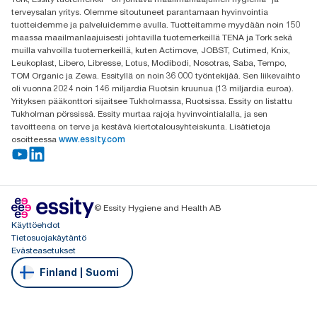
Oy Essity Finland Ab
terveysalan yritys. Olemme sitoutuneet parantamaan hyvinvointia
Revontulenkuja 1
tuotteidemme ja palveluidemme avulla. Tuotteitamme myydään noin 150
02100 Espoo
maassa maailmanlaajuisesti johtavilla tuotemerkeillä TENA ja Tork sekä
muilla vahvoilla tuotemerkeillä, kuten Actimove, JOBST, Cutimed, Knix,
Leukoplast, Libero, Libresse, Lotus, Modibodi, Nosotras, Saba, Tempo,
TOM Organic ja Zewa. Essityllä on noin 36 000 työntekijää. Sen liikevaihto
oli vuonna 2024 noin 146 miljardia Ruotsin kruunua (13 miljardia euroa).
Yrityksen pääkonttori sijaitsee Tukholmassa, Ruotsissa. Essity on listattu
Tukholman pörssissä. Essity murtaa rajoja hyvinvointialalla, ja sen
tavoitteena on terve ja kestävä kiertotalousyhteiskunta. Lisätietoja
osoitteessa
www.essity.com
© Essity Hygiene and Health AB
Käyttöehdot
Tietosuojakäytäntö
Evästeasetukset
Finland | Suomi