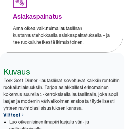
Asiakaspainatus
Anna oikea vaikutelma lautasliinan
kustannustehokkaalla asiakaspainatuksella – ja
tee ruokailuhetkestä ikimuistoinen.
Kuvaus
Tork Soft Dinner -lautasliinat soveltuvat kaikkiin rentoihin
ruokailutilaisuuksiin. Tarjoa asiakkaillesi erinomainen
kokemus suurella 3-kerroksisella lautasliinalla, joka sopii
laajan ja modernin värivalikoiman ansiosta täydellisesti
yhteen ravintolasi sisustuksen kanssa.
Viitteet
Luo oikeanlainen ilmapiiri laajalla väri- ja
mallivalikoimalla