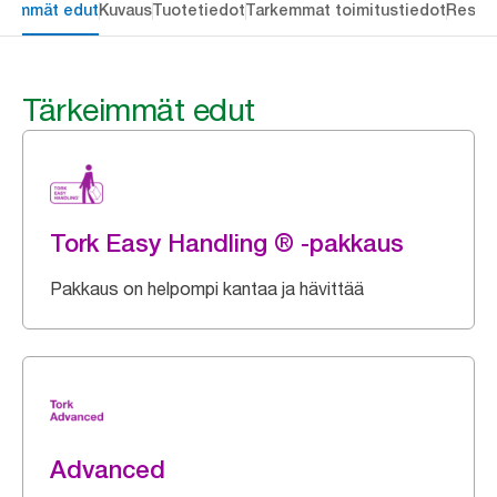
keimmät edut
Kuvaus
Tuotetiedot
Tarkemmat toimitustiedot
Resou
Tärkeimmät edut
Tork Easy Handling ® -pakkaus
Pakkaus on helpompi kantaa ja hävittää
Advanced