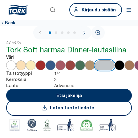
Kirjaudu sisään
Back
1 / 6
477673
Tork Soft harmaa Dinner-lautasliina
Väri
1/4
Taittotyyppi
3
Kerroksia
Advanced
Laatu
Etsi jakelija
Lataa tuotetiedote