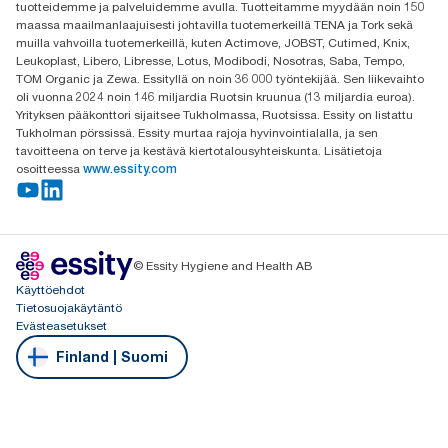
tuotteidemme ja palveluidemme avulla. Tuotteitamme myydään noin 150
02100 Espoo
maassa maailmanlaajuisesti johtavilla tuotemerkeillä TENA ja Tork sekä
muilla vahvoilla tuotemerkeillä, kuten Actimove, JOBST, Cutimed, Knix,
Leukoplast, Libero, Libresse, Lotus, Modibodi, Nosotras, Saba, Tempo,
TOM Organic ja Zewa. Essityllä on noin 36 000 työntekijää. Sen liikevaihto
oli vuonna 2024 noin 146 miljardia Ruotsin kruunua (13 miljardia euroa).
Yrityksen pääkonttori sijaitsee Tukholmassa, Ruotsissa. Essity on listattu
Tukholman pörssissä. Essity murtaa rajoja hyvinvointialalla, ja sen
tavoitteena on terve ja kestävä kiertotalousyhteiskunta. Lisätietoja
osoitteessa
www.essity.com
© Essity Hygiene and Health AB
Käyttöehdot
Tietosuojakäytäntö
Evästeasetukset
Finland | Suomi