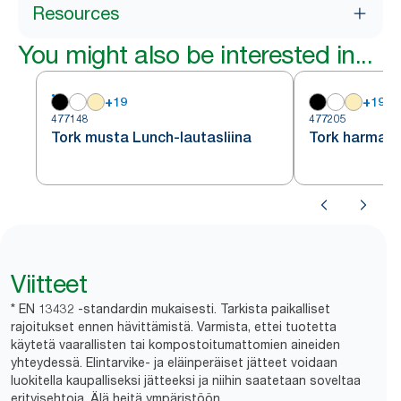
Resources
You might also be interested in...
+
19
+
19
477148
477205
Tork musta Lunch-lautasliina
Tork harmaa 
Viitteet
* EN 13432 -standardin mukaisesti. Tarkista paikalliset
rajoitukset ennen hävittämistä. Varmista, ettei tuotetta
käytetä vaarallisten tai kompostoitumattomien aineiden
yhteydessä. Elintarvike- ja eläinperäiset jätteet voidaan
luokitella kaupalliseksi jätteeksi ja niihin saatetaan soveltaa
erityisehtoja. Älä heitä ympäristöön.