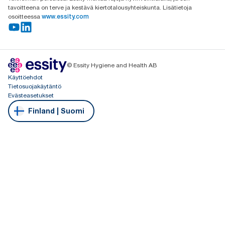
tavoitteena on terve ja kestävä kiertotalousyhteiskunta. Lisätietoja
osoitteessa
www.essity.com
© Essity Hygiene and Health AB
Käyttöehdot
Tietosuojakäytäntö
Evästeasetukset
Finland | Suomi