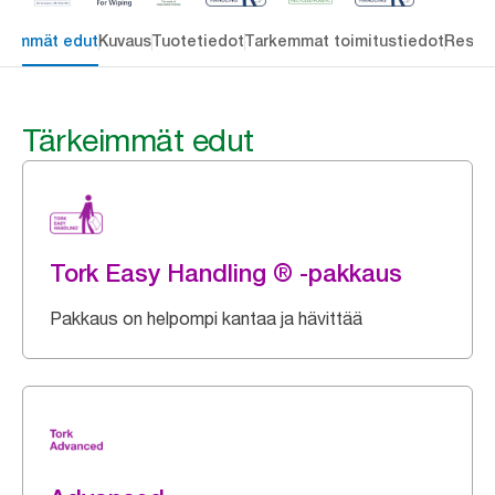
keimmät edut
Kuvaus
Tuotetiedot
Tarkemmat toimitustiedot
Resou
Tärkeimmät edut
Tork Easy Handling ® -pakkaus
Pakkaus on helpompi kantaa ja hävittää