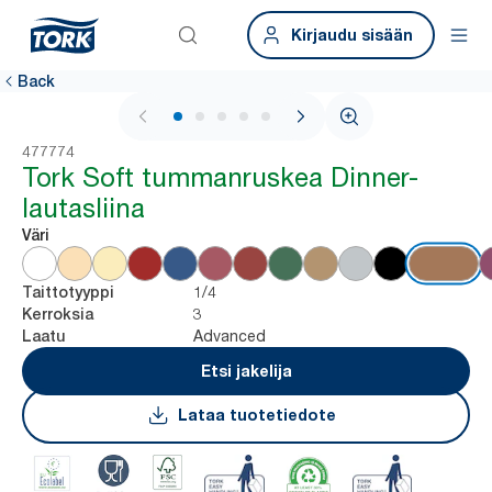
Kirjaudu sisään
Back
1 / 6
477774
Tork Soft tummanruskea Dinner-
lautasliina
Väri
1/4
Taittotyyppi
3
Kerroksia
Advanced
Laatu
Etsi jakelija
Lataa tuotetiedote