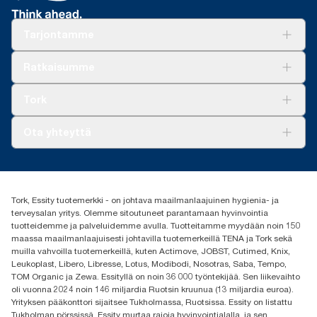
Tarjontamme
Ratkaisuja
Ratkaisumme
Vastuullisuus
Tork Clean Care
Tork Vision Siivous
Tork
AD-a-Glance
Tork PaperCircle
Tietoa meistä
Ota yhteyttä
Menestystarinoita
Media ja uutiset
tork.fi@essity.com
(+358) 9 5068 8222
Etsi jakelija
Tork, Essity tuotemerkki - on johtava maailmanlaajuinen hygienia- ja
Oy Essity Finland Ab
terveysalan yritys. Olemme sitoutuneet parantamaan hyvinvointia
Revontulenkuja 1
tuotteidemme ja palveluidemme avulla. Tuotteitamme myydään noin 150
02100 Espoo
maassa maailmanlaajuisesti johtavilla tuotemerkeillä TENA ja Tork sekä
muilla vahvoilla tuotemerkeillä, kuten Actimove, JOBST, Cutimed, Knix,
Leukoplast, Libero, Libresse, Lotus, Modibodi, Nosotras, Saba, Tempo,
TOM Organic ja Zewa. Essityllä on noin 36 000 työntekijää. Sen liikevaihto
oli vuonna 2024 noin 146 miljardia Ruotsin kruunua (13 miljardia euroa).
Yrityksen pääkonttori sijaitsee Tukholmassa, Ruotsissa. Essity on listattu
Tukholman pörssissä. Essity murtaa rajoja hyvinvointialalla, ja sen