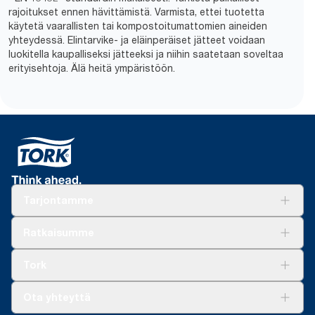
rajoitukset ennen hävittämistä. Varmista, ettei tuotetta
käytetä vaarallisten tai kompostoitumattomien aineiden
yhteydessä. Elintarvike- ja eläinperäiset jätteet voidaan
luokitella kaupalliseksi jätteeksi ja niihin saatetaan soveltaa
erityisehtoja. Älä heitä ympäristöön.
Tarjontamme
Ratkaisuja
Ratkaisumme
Vastuullisuus
Tork Clean Care
Tork Vision Siivous
Tork
AD-a-Glance
Tork PaperCircle
Tietoa meistä
Ota yhteyttä
Menestystarinoita