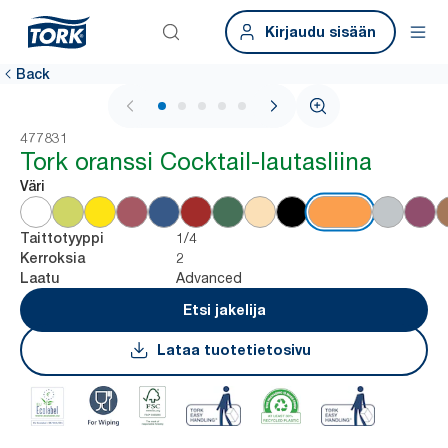
Kirjaudu sisään
Back
1 / 5
477831
Tork oranssi Cocktail-lautasliina
Väri
1/4
Taittotyyppi
2
Kerroksia
Advanced
Laatu
Etsi jakelija
Lataa tuotetietosivu