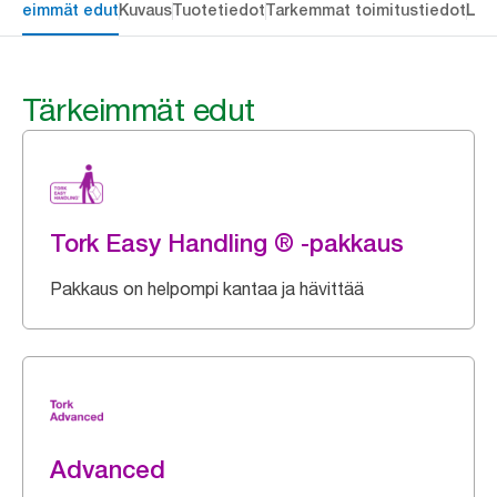
ärkeimmät edut
Kuvaus
Tuotetiedot
Tarkemmat toimitustiedot
Lat
Tärkeimmät edut
Tork Easy Handling ® -pakkaus
Pakkaus on helpompi kantaa ja hävittää
Advanced