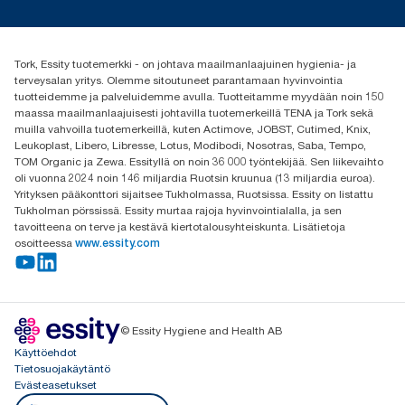
Media ja uutiset
tork.fi@essity.com
(+358) 9 5068 8222
Etsi jakelija
Tork, Essity tuotemerkki - on johtava maailmanlaajuinen hygienia- ja
Oy Essity Finland Ab
terveysalan yritys. Olemme sitoutuneet parantamaan hyvinvointia
Revontulenkuja 1
tuotteidemme ja palveluidemme avulla. Tuotteitamme myydään noin 150
02100 Espoo
maassa maailmanlaajuisesti johtavilla tuotemerkeillä TENA ja Tork sekä
muilla vahvoilla tuotemerkeillä, kuten Actimove, JOBST, Cutimed, Knix,
Leukoplast, Libero, Libresse, Lotus, Modibodi, Nosotras, Saba, Tempo,
TOM Organic ja Zewa. Essityllä on noin 36 000 työntekijää. Sen liikevaihto
oli vuonna 2024 noin 146 miljardia Ruotsin kruunua (13 miljardia euroa).
Yrityksen pääkonttori sijaitsee Tukholmassa, Ruotsissa. Essity on listattu
Tukholman pörssissä. Essity murtaa rajoja hyvinvointialalla, ja sen
tavoitteena on terve ja kestävä kiertotalousyhteiskunta. Lisätietoja
osoitteessa
www.essity.com
© Essity Hygiene and Health AB
Käyttöehdot
Tietosuojakäytäntö
Evästeasetukset