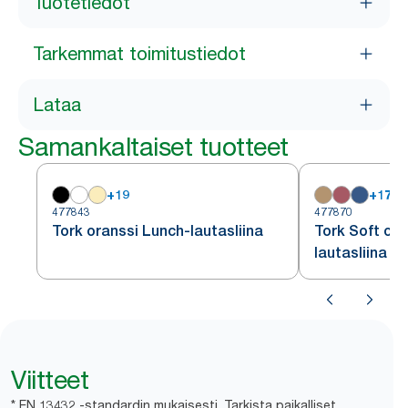
Tuotetiedot
Tarkemmat toimitustiedot
Lataa
Samankaltaiset tuotteet
+
19
+
17
477843
477870
Tork oranssi Lunch-lautasliina
Tork Soft ora
lautasliina
Viitteet
* EN 13432 -standardin mukaisesti. Tarkista paikalliset