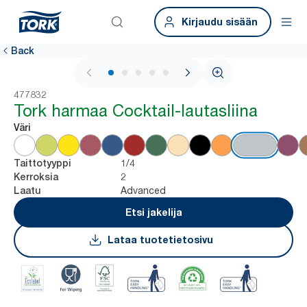
Kirjaudu sisään
Back
1 / 5
477832
Tork harmaa Cocktail-lautasliina
Väri
1/4
Taittotyyppi
2
Kerroksia
Advanced
Laatu
Etsi jakelija
Lataa tuotetietosivu