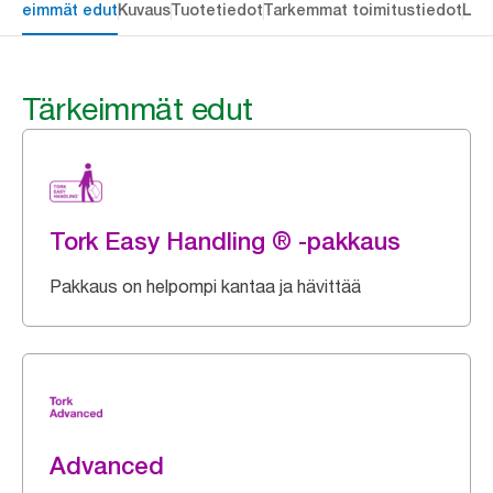
ärkeimmät edut
Kuvaus
Tuotetiedot
Tarkemmat toimitustiedot
Lat
Tärkeimmät edut
Tork Easy Handling ® -pakkaus
Pakkaus on helpompi kantaa ja hävittää
Advanced