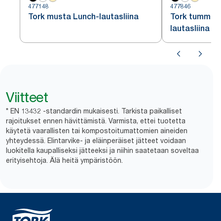
477148
477846
Tork musta Lunch-lautasliina
Tork tumman
lautasliina
Viitteet
* EN 13432 -standardin mukaisesti. Tarkista paikalliset
rajoitukset ennen hävittämistä. Varmista, ettei tuotetta
käytetä vaarallisten tai kompostoitumattomien aineiden
yhteydessä. Elintarvike- ja eläinperäiset jätteet voidaan
luokitella kaupalliseksi jätteeksi ja niihin saatetaan soveltaa
erityisehtoja. Älä heitä ympäristöön.