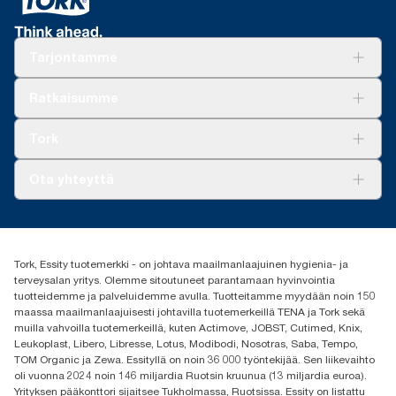
Tarjontamme
Ratkaisuja
Ratkaisumme
Vastuullisuus
Tork Clean Care
Tork Vision Siivous
Tork
AD-a-Glance
Tork PaperCircle
Tietoa meistä
Ota yhteyttä
Menestystarinoita
Media ja uutiset
tork.fi@essity.com
(+358) 9 5068 8222
Etsi jakelija
Tork, Essity tuotemerkki - on johtava maailmanlaajuinen hygienia- ja
Oy Essity Finland Ab
terveysalan yritys. Olemme sitoutuneet parantamaan hyvinvointia
Revontulenkuja 1
tuotteidemme ja palveluidemme avulla. Tuotteitamme myydään noin 150
02100 Espoo
maassa maailmanlaajuisesti johtavilla tuotemerkeillä TENA ja Tork sekä
muilla vahvoilla tuotemerkeillä, kuten Actimove, JOBST, Cutimed, Knix,
Leukoplast, Libero, Libresse, Lotus, Modibodi, Nosotras, Saba, Tempo,
TOM Organic ja Zewa. Essityllä on noin 36 000 työntekijää. Sen liikevaihto
oli vuonna 2024 noin 146 miljardia Ruotsin kruunua (13 miljardia euroa).
Yrityksen pääkonttori sijaitsee Tukholmassa, Ruotsissa. Essity on listattu