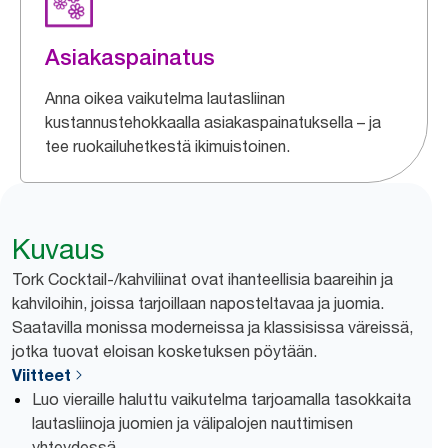
Asiakaspainatus
Anna oikea vaikutelma lautasliinan
kustannustehokkaalla asiakaspainatuksella – ja
tee ruokailuhetkestä ikimuistoinen.
Kuvaus
Tork Cocktail-/kahviliinat ovat ihanteellisia baareihin ja
kahviloihin, joissa tarjoillaan naposteltavaa ja juomia.
Saatavilla monissa ​moderneissa ​​ja klassisissa väreissä,
jotka tuovat eloisan kosketuksen pöytään.
Viitteet
Luo vieraille haluttu vaikutelma tarjoamalla tasokkaita
lautasliinoja juomien ja välipalojen nauttimisen
yhteydessä