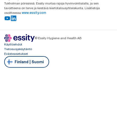
Tukholman pörssissä. Essity murtaa rajoja hyvinvointialalla, ja sen
tavoitteena on terve ja kestävä kiertotalousyhteiskunta. Lisätietoja
osoitteessa
www.essity.com
© Essity Hygiene and Health AB
Käyttöehdot
Tietosuojakäytäntö
Evästeasetukset
Finland | Suomi