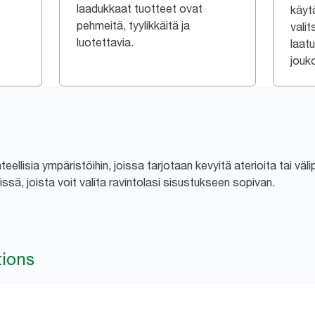
laadukkaat tuotteet ovat
käytä
pehmeitä, tyylikkäitä ja
valit
luotettavia.
laat
jouk
eellisia ympäristöihin, joissa tarjotaan kevyitä aterioita tai väl
ssä, joista voit valita ravintolasi sisustukseen sopivan.
tions