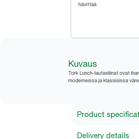
hävittää
Kuvaus
Tork Lunch-lautasliinat ovat ihant
moderneissa ja klassisissa värei
Product specifica
Delivery details