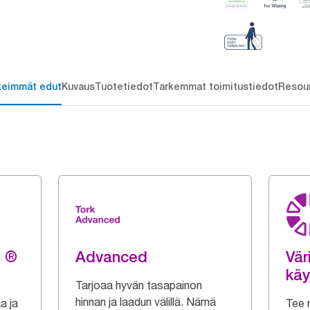
keimmät edut
Kuvaus
Tuotetiedot
Tarkemmat toimitustiedot
Resou
g ®
Advanced
Vär
käy
Tarjoaa hyvän tasapainon
hinnan ja laadun välillä. Nämä
a ja
Tee r