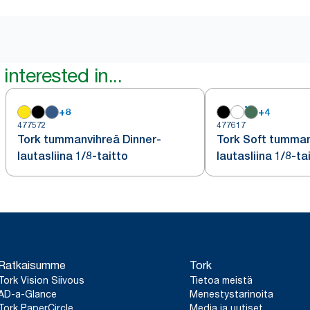
interested in...
+
8
+
4
477572
477617
Tork tummanvihreä Dinner-
Tork Soft tumman
lautasliina 1/8-taitto
lautasliina 1/8-ta
Ratkaisumme
Tork
Tork Vision Siivous
Tietoa meistä
AD-a-Glance
Menestystarinoita
Tork PaperCircle
Media ja uutiset