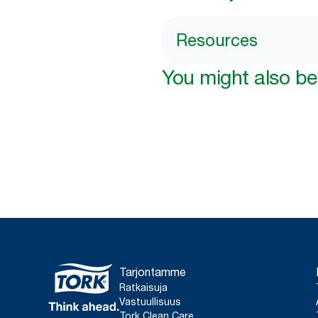
Resources
You might also be 
Tarjontamme
Ratkaisuja
Vastuullisuus
Tork Clean Care