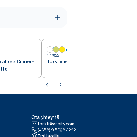
+
15
477822
4
vihreä Dinner-
Tork lime Cocktail-lautasliina
itto
Ota yhteyttä
tork.fi@essity.com
(+358) 9 5068 8222
Etsi jakelija