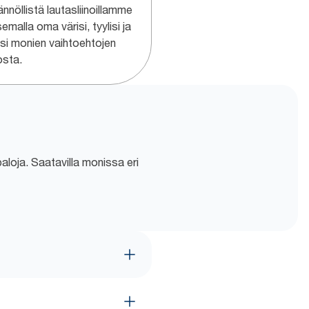
nnöllistä lautasliinoillamme
semalla oma värisi, tyylisi ja
usi monien vaihtoehtojen
osta.
ipaloja. Saatavilla monissa eri