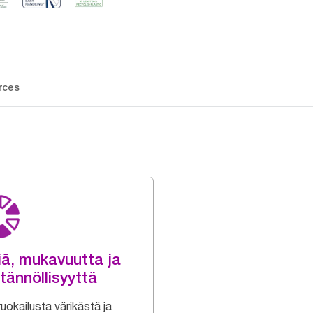
rces
iä, mukavuutta ja
tännöllisyyttä
uokailusta värikästä ja