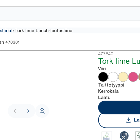
/
sliinat
Tork lime Lunch-lautasliina
en
470301
477840
Tork lime Lu
Väri
Taittotyyppi
Kerroksia
Laatu
La