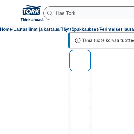
/
/
/
Home
Lautasliinat ja kattaus
Täyttöpakkaukset
Perinteiset lauta
Tämä tuote korvaa tuotte
1 of 6