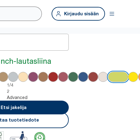
Kirjaudu sisään
nch-lautasliina
1/4
2
Advanced
Etsi jakelija
taa tuotetiedote