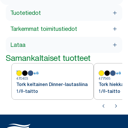
Tuotetiedot
Tarkemmat toimitustiedot
Lataa
Samankaltaiset tuotteet
+
8
+
8
470403
477565
Tork keltainen Dinner-lautasliina
Tork hiekka D
1/8-taitto
1/8-taitto