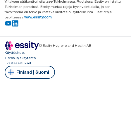
Yrityksen pääkonttori sijaitsee Tukholmassa, Ruotsissa. Essity on listattu
Tukholman pörssissä. Essity murtaa rajoja hyvinvointialalla, ja sen
tavoitteena on terve ja kestävä kiertotalousyhteiskunta. Lisätietoja
osoitteessa
www.essity.com
© Essity Hygiene and Health AB
Käyttöehdot
Tietosuojakäytäntö
Evästeasetukset
Finland | Suomi