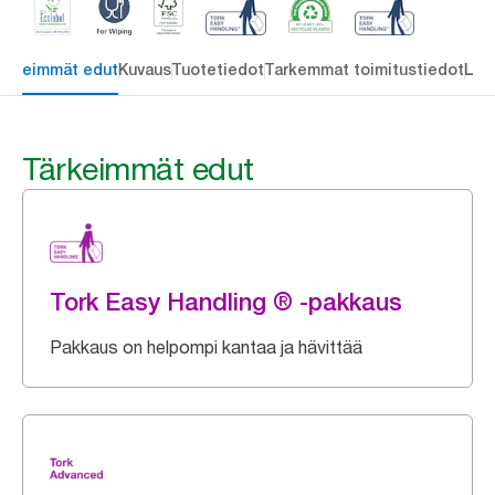
ärkeimmät edut
Kuvaus
Tuotetiedot
Tarkemmat toimitustiedot
Lat
Tärkeimmät edut
Tork Easy Handling ® -pakkaus
Pakkaus on helpompi kantaa ja hävittää