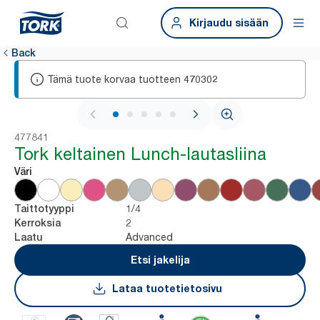
Kirjaudu sisään
Back
Tämä tuote korvaa tuotteen
470302
1 / 6
477841
Tork keltainen Lunch-lautasliina
Väri
1/4
Taittotyyppi
2
Kerroksia
Advanced
Laatu
Etsi jakelija
Lataa tuotetietosivu