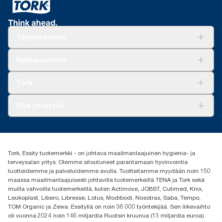
Tarjontamme
Ratkaisuja
Ratkaisumme
Vastuullisuus
Tork Clean Care
Tork Vision Siivous
Tork
AD-a-Glance
Tork PaperCircle
Tietoa meistä
Ota yhteyttä
Menestystarinoita
Media ja uutiset
tork.fi@essity.com
(+358) 9 5068 8222
Etsi jakelija
Tork, Essity tuotemerkki - on johtava maailmanlaajuinen hygienia- ja
Oy Essity Finland Ab
terveysalan yritys. Olemme sitoutuneet parantamaan hyvinvointia
Revontulenkuja 1
tuotteidemme ja palveluidemme avulla. Tuotteitamme myydään noin 150
02100 Espoo
maassa maailmanlaajuisesti johtavilla tuotemerkeillä TENA ja Tork sekä
muilla vahvoilla tuotemerkeillä, kuten Actimove, JOBST, Cutimed, Knix,
Leukoplast, Libero, Libresse, Lotus, Modibodi, Nosotras, Saba, Tempo,
TOM Organic ja Zewa. Essityllä on noin 36 000 työntekijää. Sen liikevaihto
oli vuonna 2024 noin 146 miljardia Ruotsin kruunua (13 miljardia euroa).