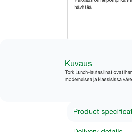
Pakkaus on helpompi kanta
hävittää
Kuvaus
Tork Lunch-lautasliinat ovat ihant
moderneissa ja klassisissa värei
Product specifica
Delivery details