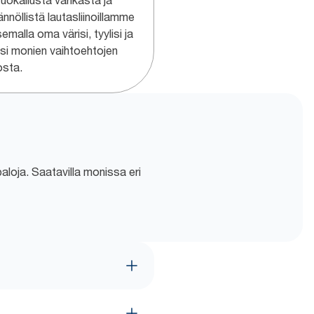
uokailusta värikästä ja
nnöllistä lautasliinoillamme
semalla oma värisi, tyylisi ja
usi monien vaihtoehtojen
osta.
ipaloja. Saatavilla monissa eri