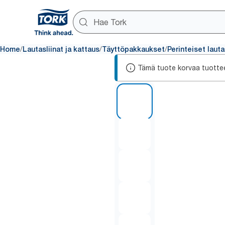
/
/
/
Home
Lautasliinat ja kattaus
Täyttöpakkaukset
Perinteiset lauta
Tämä tuote korvaa tuotte
1 of 6