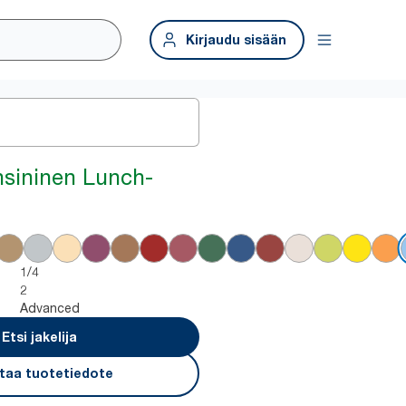
Kirjaudu sisään
nsininen Lunch-
1/4
2
Advanced
Etsi jakelija
taa tuotetiedote