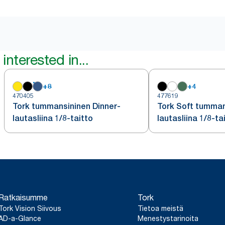
interested in...
+
8
+
4
470405
477619
Tork tummansininen Dinner-
Tork Soft tumman
lautasliina 1/8-taitto
lautasliina 1/8-ta
Ratkaisumme
Tork
Tork Vision Siivous
Tietoa meistä
AD-a-Glance
Menestystarinoita