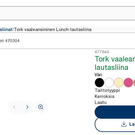
/
sliinat
Tork vaaleansininen Lunch-lautasliina
en
470304
477844
Tork vaalea
lautasliina
Väri
Taittotyyppi
Kerroksia
Laatu
La