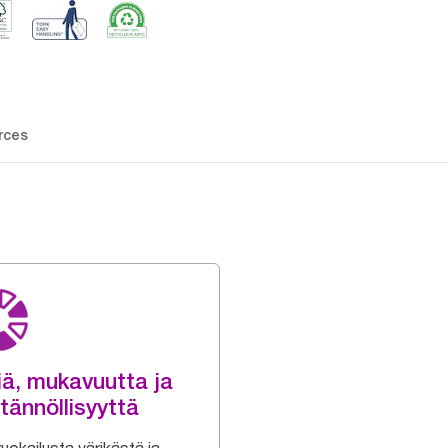
rces
iä, mukavuutta ja
tännöllisyyttä