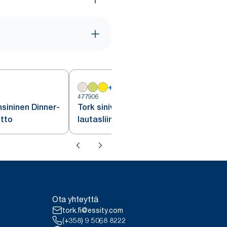
+
18
477906
4
sininen Dinner-
Tork sinivihreä Dinner -
itto
lautasliina
Ota yhteyttä
tork.fi@essity.com
(+358) 9 5068 8222