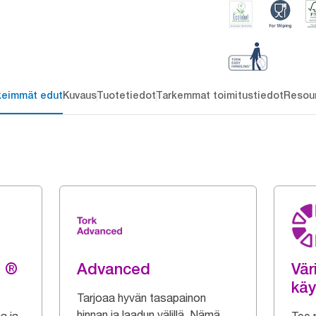
keimmät edut
Kuvaus
Tuotetiedot
Tarkemmat toimitustiedot
Resou
g ®
Advanced
Vär
käy
Tarjoaa hyvän tasapainon
hinnan ja laadun välillä. Nämä