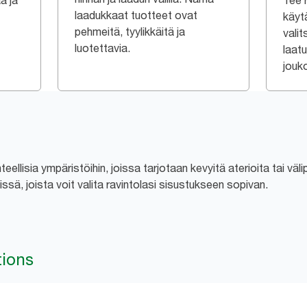
a ja
Tee r
laadukkaat tuotteet ovat
käytä
pehmeitä, tyylikkäitä ja
valit
luotettavia.
laat
jouk
eellisia ympäristöihin, joissa tarjotaan kevyitä aterioita tai väl
ssä, joista voit valita ravintolasi sisustukseen sopivan.
tions