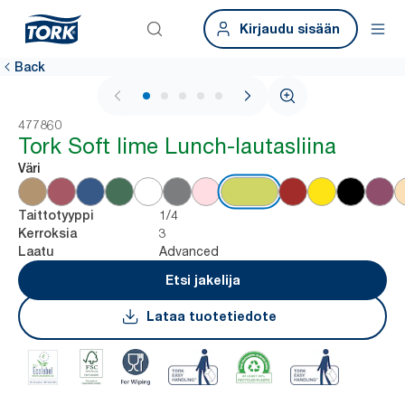
Kirjaudu sisään
Back
1 / 5
477860
Tork Soft lime Lunch-lautasliina
Väri
1/4
Taittotyyppi
3
Kerroksia
Advanced
Laatu
Etsi jakelija
Lataa tuotetiedote