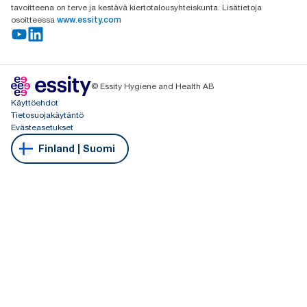
tavoitteena on terve ja kestävä kiertotalousyhteiskunta. Lisätietoja
osoitteessa
www.essity.com
© Essity Hygiene and Health AB
Käyttöehdot
Tietosuojakäytäntö
Evästeasetukset
Finland | Suomi