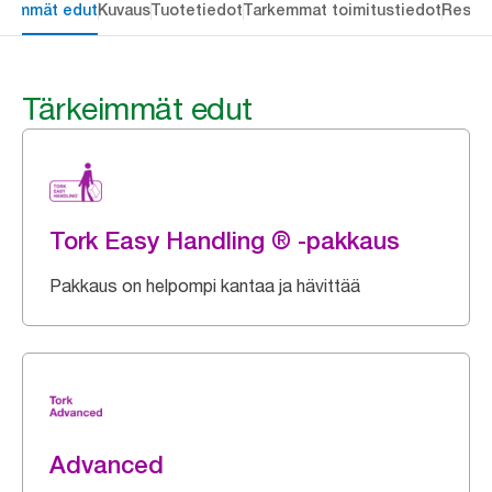
keimmät edut
Kuvaus
Tuotetiedot
Tarkemmat toimitustiedot
Resou
Tärkeimmät edut
Tork Easy Handling ® -pakkaus
Pakkaus on helpompi kantaa ja hävittää
Advanced