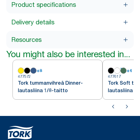
Product specifications
Delivery details
Resources
You might also be interested in...
+
8
+
4
477572
477617
Tork tummanvihreä Dinner-
Tork Soft tu
lautasliina 1/8-taitto
lautasliina 1/