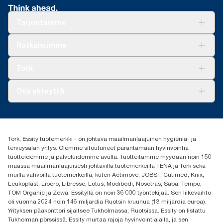
Tarjontamme
Ratkaisuja
Ratkaisumme
Vastuullisuus
Tork Clean Care
Tork Vision Siivous
Tork
AD-a-Glance
Tork PaperCircle
Tietoa meistä
Ota yhteyttä
Menestystarinoita
Media ja uutiset
tork.fi@essity.com
(+358) 9 5068 8222
Etsi jakelija
Tork, Essity tuotemerkki - on johtava maailmanlaajuinen hygienia- ja
Oy Essity Finland Ab
terveysalan yritys. Olemme sitoutuneet parantamaan hyvinvointia
Revontulenkuja 1
tuotteidemme ja palveluidemme avulla. Tuotteitamme myydään noin 150
02100 Espoo
maassa maailmanlaajuisesti johtavilla tuotemerkeillä TENA ja Tork sekä
muilla vahvoilla tuotemerkeillä, kuten Actimove, JOBST, Cutimed, Knix,
Leukoplast, Libero, Libresse, Lotus, Modibodi, Nosotras, Saba, Tempo,
TOM Organic ja Zewa. Essityllä on noin 36 000 työntekijää. Sen liikevaihto
oli vuonna 2024 noin 146 miljardia Ruotsin kruunua (13 miljardia euroa).
Yrityksen pääkonttori sijaitsee Tukholmassa, Ruotsissa. Essity on listattu
Tukholman pörssissä. Essity murtaa rajoja hyvinvointialalla, ja sen