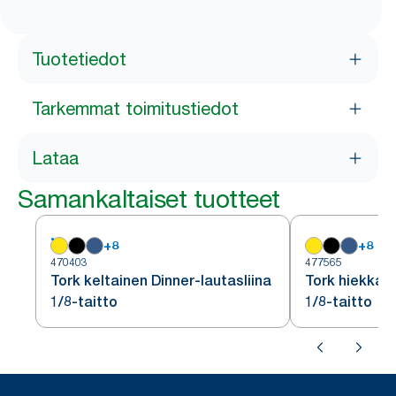
Tuotetiedot
Tarkemmat toimitustiedot
Lataa
Samankaltaiset tuotteet
+
8
+
8
470403
477565
Tork keltainen Dinner-lautasliina
Tork hiekka D
1/8-taitto
1/8-taitto