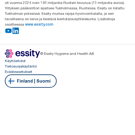
oli vuonna 2024 noin 146 miljardia Ruotsin kruunua (13 miljardia euroa).
Yrityksen pääkonttori sijaitsee Tukholmassa, Ruotsissa. Essity on listattu
Tukholman pörssissä. Essity murtaa rajoja hyvinvointialalla, ja sen
tavoitteena on terve ja kestävä kiertotalousyhteiskunta. Lisätietoja
osoitteessa
www.essity.com
© Essity Hygiene and Health AB
Käyttöehdot
Tietosuojakäytäntö
Evästeasetukset
Finland | Suomi