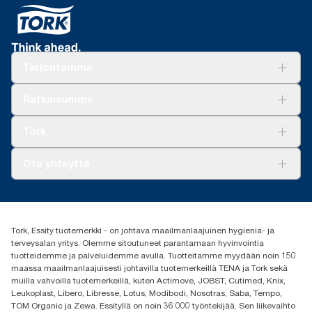
Tarjontamme
Ratkaisuja
Ratkaisumme
Vastuullisuus
Tork Clean Care
Tork Vision Siivous
Tork
AD-a-Glance
Tork PaperCircle
Tietoa meistä
Ota yhteyttä
Menestystarinoita
Media ja uutiset
tork.fi@essity.com
(+358) 9 5068 8222
Etsi jakelija
Tork, Essity tuotemerkki - on johtava maailmanlaajuinen hygienia- ja
Oy Essity Finland Ab
terveysalan yritys. Olemme sitoutuneet parantamaan hyvinvointia
Revontulenkuja 1
tuotteidemme ja palveluidemme avulla. Tuotteitamme myydään noin 150
02100 Espoo
maassa maailmanlaajuisesti johtavilla tuotemerkeillä TENA ja Tork sekä
muilla vahvoilla tuotemerkeillä, kuten Actimove, JOBST, Cutimed, Knix,
Leukoplast, Libero, Libresse, Lotus, Modibodi, Nosotras, Saba, Tempo,
TOM Organic ja Zewa. Essityllä on noin 36 000 työntekijää. Sen liikevaihto