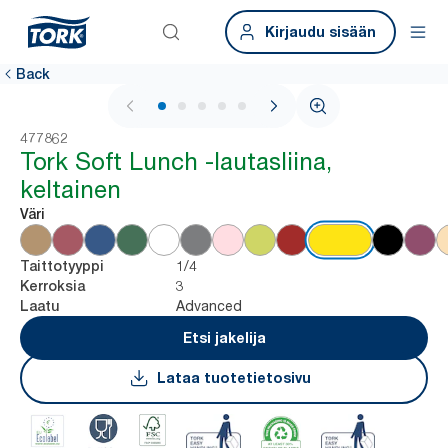
Kirjaudu sisään
Back
1 / 6
477862
Tork Soft Lunch -lautasliina,
keltainen
Väri
1/4
Taittotyyppi
3
Kerroksia
Advanced
Laatu
Etsi jakelija
Lataa tuotetietosivu