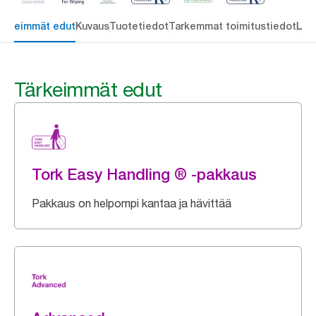
ärkeimmät edut
Kuvaus
Tuotetiedot
Tarkemmat toimitustiedot
Lat
Tärkeimmät edut
Tork Easy Handling ® -pakkaus
Pakkaus on helpompi kantaa ja hävittää