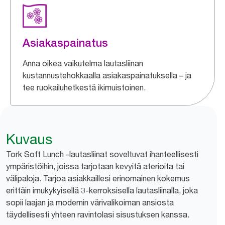
Asiakaspainatus
Anna oikea vaikutelma lautasliinan
kustannustehokkaalla asiakaspainatuksella – ja
tee ruokailuhetkestä ikimuistoinen.
Kuvaus
Tork Soft Lunch -lautasliinat soveltuvat ihanteellisesti
ympäristöihin, joissa tarjotaan kevyitä aterioita tai
välipaloja. Tarjoa asiakkaillesi erinomainen kokemus
erittäin imukykyisellä 3-kerroksisella lautasliinalla, joka
sopii laajan ja modernin värivalikoiman ansiosta
täydellisesti yhteen ravintolasi sisustuksen kanssa.