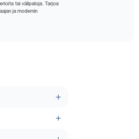
rioita tai välipaloja. Tarjoa
laajan ja modernin