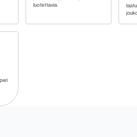
luotettavia.
laat
jouk
peri