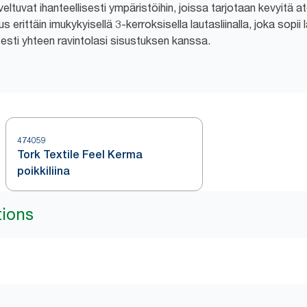
ltuvat ihanteellisesti ympäristöihin, joissa tarjotaan kevyitä ate
 erittäin imukykyisellä 3-kerroksisella lautasliinalla, joka sopii 
sesti yhteen ravintolasi sisustuksen kanssa.
474059
Tork Textile Feel Kerma
poikkiliina
tions