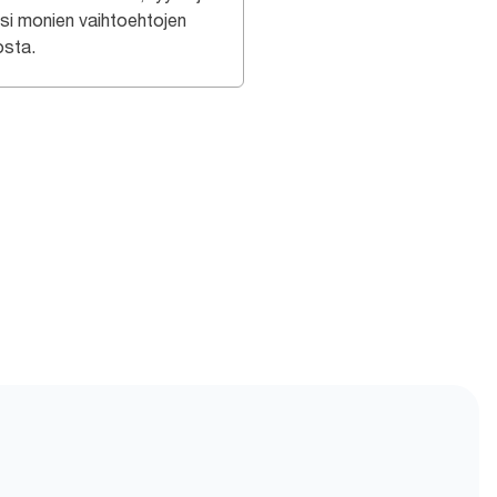
usi monien vaihtoehtojen
osta.