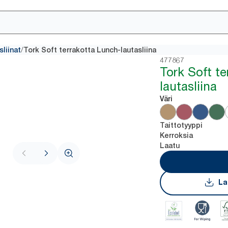
/
sliinat
Tork Soft terrakotta Lunch-lautasliina
477867
Tork Soft t
lautasliina
Väri
Taittotyyppi
Kerroksia
Laatu
La