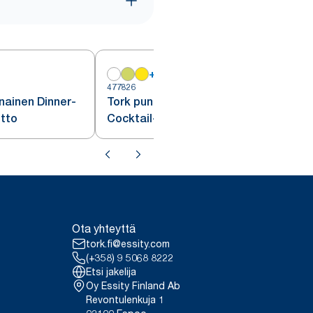
+
15
4
477826
unainen Dinner-
Tork punainen
itto
Cocktail-/kahviliina
Ota yhteyttä
tork.fi@essity.com
(+358) 9 5068 8222
Etsi jakelija
Oy Essity Finland Ab
Revontulenkuja 1