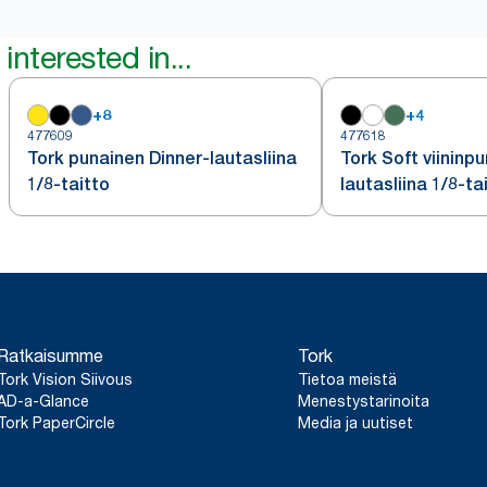
interested in...
+
8
+
4
477609
477618
Tork punainen Dinner-lautasliina
Tork Soft viininp
1/8-taitto
lautasliina 1/8-ta
Ratkaisumme
Tork
Tork Vision Siivous
Tietoa meistä
AD-a-Glance
Menestystarinoita
Tork PaperCircle
Media ja uutiset