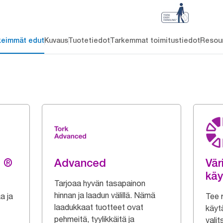
keimmät edut
Kuvaus
Tuotetiedot
Tarkemmat toimitustiedot
Resou
g ®
Advanced
Vär
käy
Tarjoaa hyvän tasapainon
hinnan ja laadun välillä. Nämä
a ja
Tee r
laadukkaat tuotteet ovat
käytä
pehmeitä, tyylikkäitä ja
valit