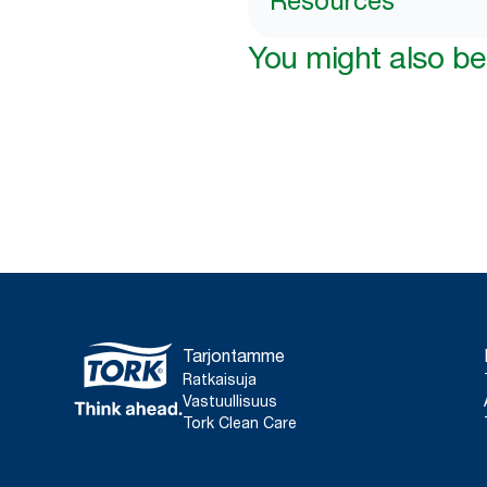
Resources
You might also be 
Tarjontamme
Ratkaisuja
Vastuullisuus
Tork Clean Care