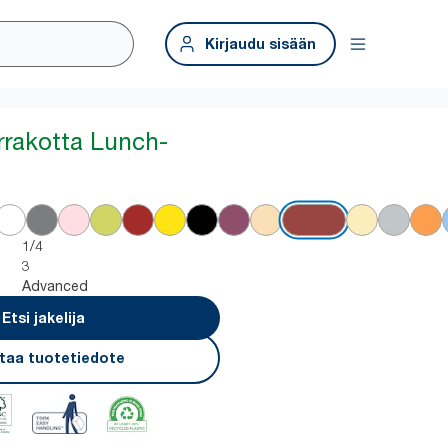
Kirjaudu sisään
errakotta Lunch-
1/4
3
Advanced
Etsi jakelija
taa tuotetiedote