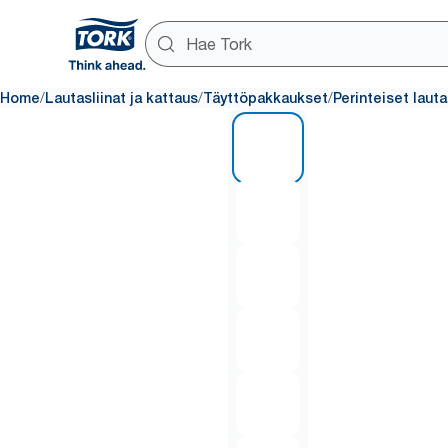
/
/
/
Home
Lautasliinat ja kattaus
Täyttöpakkaukset
Perinteiset lauta
1 of 6