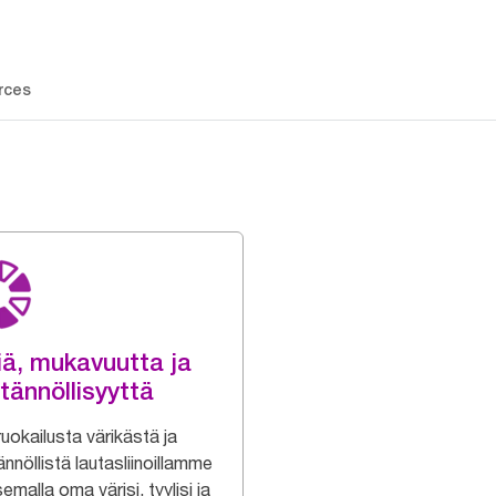
rces
iä, mukavuutta ja
tännöllisyyttä
uokailusta värikästä ja
nnöllistä lautasliinoillamme
semalla oma värisi, tyylisi ja