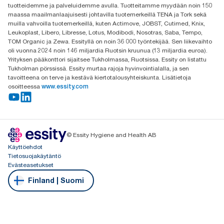
tuotteidemme ja palveluidemme avulla. Tuotteitamme myydään noin 150
02100 Espoo
maassa maailmanlaajuisesti johtavilla tuotemerkeillä TENA ja Tork sekä
muilla vahvoilla tuotemerkeillä, kuten Actimove, JOBST, Cutimed, Knix,
Leukoplast, Libero, Libresse, Lotus, Modibodi, Nosotras, Saba, Tempo,
TOM Organic ja Zewa. Essityllä on noin 36 000 työntekijää. Sen liikevaihto
oli vuonna 2024 noin 146 miljardia Ruotsin kruunua (13 miljardia euroa).
Yrityksen pääkonttori sijaitsee Tukholmassa, Ruotsissa. Essity on listattu
Tukholman pörssissä. Essity murtaa rajoja hyvinvointialalla, ja sen
tavoitteena on terve ja kestävä kiertotalousyhteiskunta. Lisätietoja
osoitteessa
www.essity.com
© Essity Hygiene and Health AB
Käyttöehdot
Tietosuojakäytäntö
Evästeasetukset
Finland | Suomi