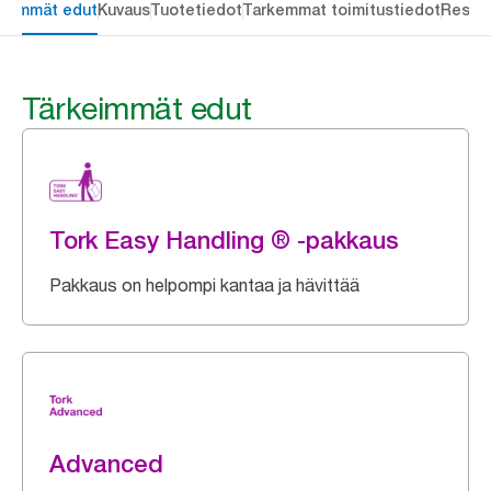
keimmät edut
Kuvaus
Tuotetiedot
Tarkemmat toimitustiedot
Resou
Tärkeimmät edut
Tork Easy Handling ® -pakkaus
Pakkaus on helpompi kantaa ja hävittää
Advanced