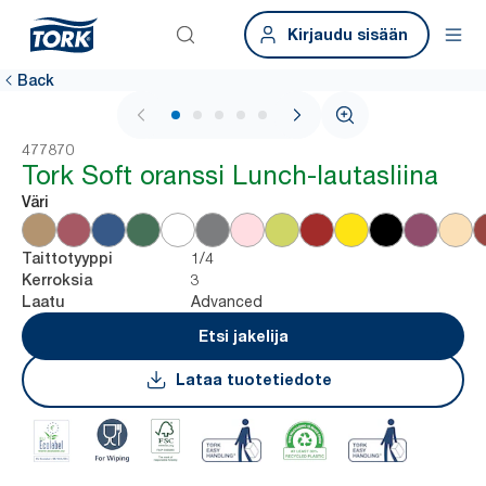
Kirjaudu sisään
Back
1 / 6
477870
Tork Soft oranssi Lunch-lautasliina
Väri
1/4
Taittotyyppi
3
Kerroksia
Advanced
Laatu
Etsi jakelija
Lataa tuotetiedote