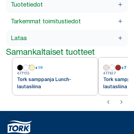
Tuotetiedot
Tarkemmat toimitustiedot
Lataa
Samankaltaiset tuotteet
+
19
+
7
477153
477427
Tork samppanja Lunch-
Tork samppa
lautasliina
lautasliina 1/