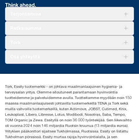
Tarjontamme
Ratkaisuja
Ratkaisumme
Vastuullisuus
Tork Clean Care
Tork Vision Siivous
Tork
AD-a-Glance
Tork PaperCircle
Tietoa meistä
Ota yhteyttä
Menestystarinoita
Media ja uutiset
tork.fi@essity.com
(+358) 9 5068 8222
Etsi jakelija
Tork, Essity tuotemerkki - on johtava maailmanlaajuinen hygienia- ja
Oy Essity Finland Ab
terveysalan yritys. Olemme sitoutuneet parantamaan hyvinvointia
Revontulenkuja 1
tuotteidemme ja palveluidemme avulla. Tuotteitamme myydään noin 150
02100 Espoo
maassa maailmanlaajuisesti johtavilla tuotemerkeillä TENA ja Tork sekä
muilla vahvoilla tuotemerkeillä, kuten Actimove, JOBST, Cutimed, Knix,
Leukoplast, Libero, Libresse, Lotus, Modibodi, Nosotras, Saba, Tempo,
TOM Organic ja Zewa. Essityllä on noin 36 000 työntekijää. Sen liikevaihto
oli vuonna 2024 noin 146 miljardia Ruotsin kruunua (13 miljardia euroa).
Yrityksen pääkonttori sijaitsee Tukholmassa, Ruotsissa. Essity on listattu
Tukholman pörssissä. Essity murtaa rajoja hyvinvointialalla, ja sen