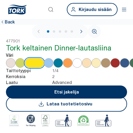
Kirjaudu sisään
Back
1 / 5
477901
Tork keltainen Dinner-lautasliina
Väri
1/4
Taittotyyppi
2
Kerroksia
Advanced
Laatu
Etsi jakelija
Lataa tuotetietosivu