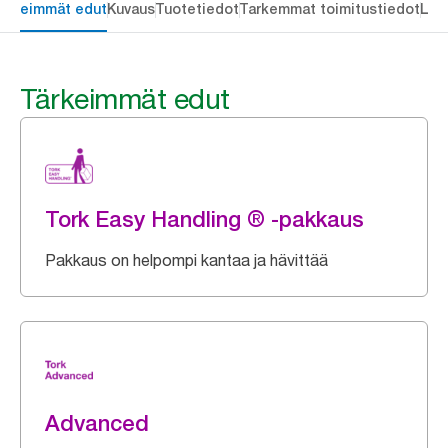
ärkeimmät edut
Kuvaus
Tuotetiedot
Tarkemmat toimitustiedot
Lat
Tärkeimmät edut
Tork Easy Handling ® -pakkaus
Pakkaus on helpompi kantaa ja hävittää
Advanced