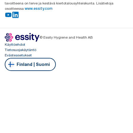
tavoitteena on terve ja kestävä kiertotalousyhteiskunta. Lisätietoja
osoitteessa
www.essity.com
© Essity Hygiene and Health AB
Käyttöehdot
Tietosuojakäytäntö
Evästeasetukset
Finland | Suomi