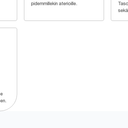
pidemmillekin aterioille.
Taso
sekä 
ee
nen.