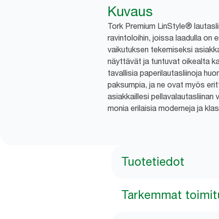
Kuvaus
Tork Premium LinStyle® lautaslii
ravintoloihin, joissa laadulla on 
vaikutuksen tekemiseksi asiakkai
näyttävät ja tuntuvat oikealta k
tavallisia paperilautasliinoja h
paksumpia, ja ne ovat myös eritt
asiakkaillesi pellavalautasliinan 
monia erilaisia moderneja ja klas
Tuotetiedot
Tarkemmat toimit