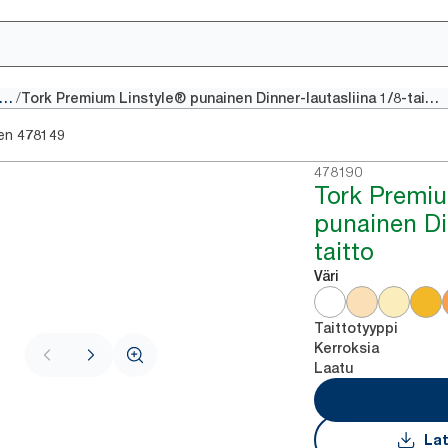
/
erinteiset lautasliinat
Tork Premium Linstyle® punainen Dinner-lautasliina 1/8-taitto
en
478149
478190
Tork Premiu
punainen Din
taitto
Väri
Taittotyyppi
Kerroksia
Laatu
Lat