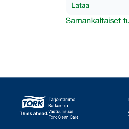
Lataa
Samankaltaiset tu
Tarjontamme
Ratkaisuja
Vastuullisuus
Tork Clean Care