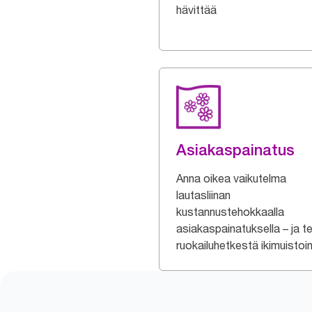
hävittää
Asiakaspainatus
Anna oikea vaikutelma
lautasliinan
kustannustehokkaalla
asiakaspainatuksella – ja t
ruokailuhetkestä ikimuistoi