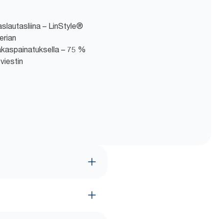
slautasliina – LinStyle®
erian
iakaspainatuksella – 75 %
 viestin