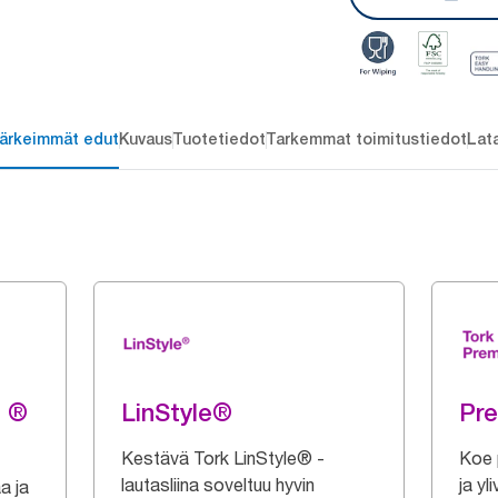
ärkeimmät edut
Kuvaus
Tuotetiedot
Tarkemmat toimitustiedot
Lat
g ®
LinStyle®
Pr
Kestävä Tork LinStyle® -
Koe 
lautasliina soveltuu hyvin
ja yl
a ja