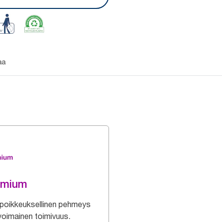
aa
emium
poikkeuksellinen pehmeys
ivoimainen toimivuus.