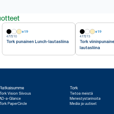
otteet
+
19
+
19
477210
477213
Tork punainen Lunch-lautasliina
Tork viininpunain
lautasliina
Ratkaisumme
Tork
Tork Vision Siivous
Tietoa meistä
AD-a-Glance
Menestystarinoita
Tork PaperCircle
Media ja uutiset