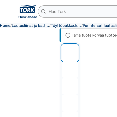
/
/
/
Home
Lautasliinat ja kattaus
Täyttöpakkaukset
P
Tämä tuote korvaa tuotte
1 of 6