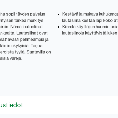
na sopii täyden palvelun
Kestävä ja mukava kuitukanga
erityisen tärkeä merkitys
lautasliina kestää läpi koko at
siin. Nämä lautasliinat
Kiinnitä käyttäjien huomio as
ankaalta. Lautasliinat ovat
lautasliinoja käyttävistä lukee
uomattavasti pehmeämpiä ja
äin imukykyisiä. Tarjoa
veroista tyyliä. Saatavilla on
sisia värejä.
ustiedot