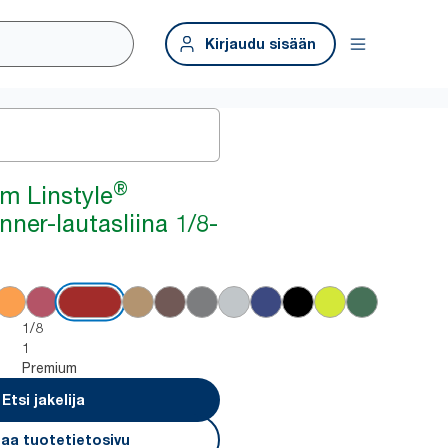
Kirjaudu sisään
®
m Linstyle
ner-lautasliina 1/8-
1/8
1
Premium
Etsi jakelija
aa tuotetietosivu