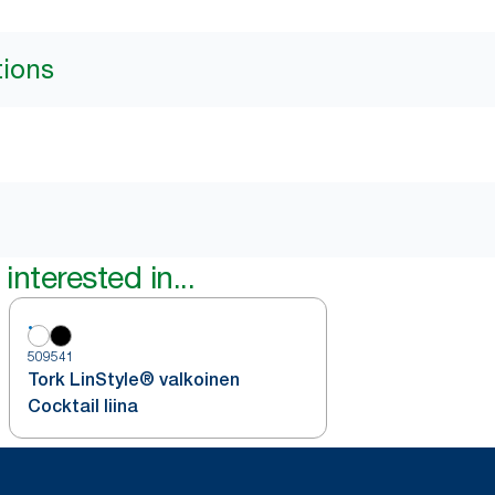
tions
interested in...
509541
Tork LinStyle® valkoinen
Cocktail liina