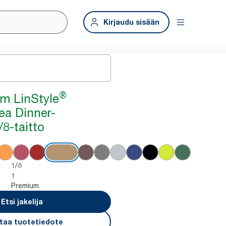
Kirjaudu sisään
®
m LinStyle
ea Dinner-
/8-taitto
1/8
1
Premium
Etsi jakelija
taa tuotetiedote