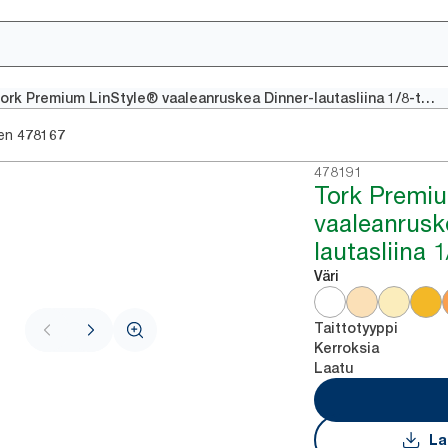
Tork Premium LinStyle® vaaleanruskea Dinner-lautasliina 1/8-taitto
en
478167
478191
Tork Premiu
vaaleanrusk
lautasliina 1
Väri
Taittotyyppi
Kerroksia
Laatu
La