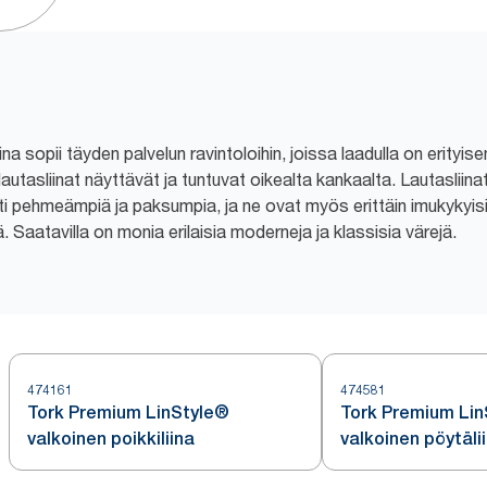
a sopii täyden palvelun ravintoloihin, joissa laadulla on erityi
utasliinat näyttävät ja tuntuvat oikealta kankaalta. Lautasliinat
i pehmeämpiä ja paksumpia, ja ne ovat myös erittäin imukykyisiä
ä. Saatavilla on monia erilaisia moderneja ja klassisia värejä.
474161
474581
Tork Premium LinStyle®
Tork Premium Li
valkoinen poikkiliina
valkoinen pöytälii