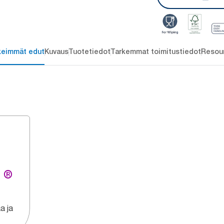
keimmät edut
Kuvaus
Tuotetiedot
Tarkemmat toimitustiedot
Resou
g ®
a ja