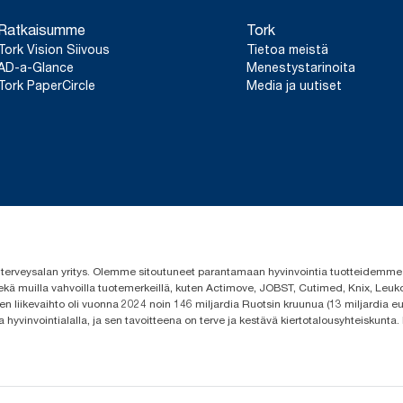
Ratkaisumme
Tork
Tork Vision Siivous
Tietoa meistä
AD-a-Glance
Menestystarinoita
Tork PaperCircle
Media ja uutiset
 ja terveysalan yritys. Olemme sitoutuneet parantamaan hyvinvointia tuotteidem
ekä muilla vahvoilla tuotemerkeillä, kuten Actimove, JOBST, Cutimed, Knix, Leuko
n liikevaihto oli vuonna 2024 noin 146 miljardia Ruotsin kruunua (13 miljardia eu
a hyvinvointialalla, ja sen tavoitteena on terve ja kestävä kiertotalousyhteiskunta.