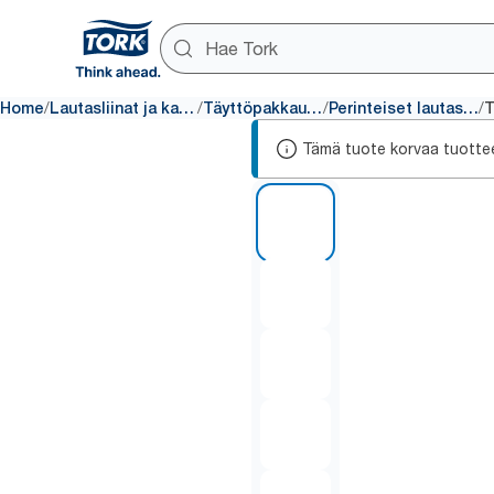
/
/
/
/
Home
Lautasliinat ja kattaus
Täyttöpakkaukset
Perinteiset lautasliinat
Tämä tuote korvaa tuotte
1 of 5