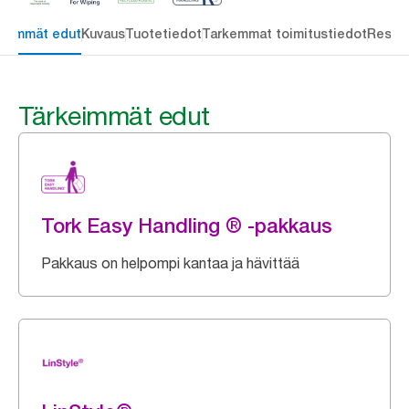
keimmät edut
Kuvaus
Tuotetiedot
Tarkemmat toimitustiedot
Resou
Tärkeimmät edut
Tork Easy Handling ® -pakkaus
Pakkaus on helpompi kantaa ja hävittää