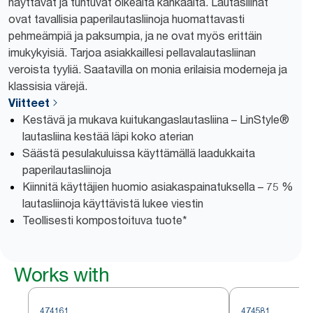
näyttävät ja tuntuvat oikealta kankaalta. Lautasliinat
ovat tavallisia paperilautasliinoja huomattavasti
pehmeämpiä ja paksumpia, ja ne ovat myös erittäin
imukykyisiä. Tarjoa asiakkaillesi pellavalautasliinan
veroista tyyliä. Saatavilla on monia erilaisia moderneja ja
klassisia värejä.
Viitteet
Kestävä ja mukava kuitukangaslautasliina – LinStyle®
lautasliina kestää läpi koko aterian
Säästä pesulakuluissa käyttämällä laadukkaita
paperilautasliinoja
Kiinnitä käyttäjien huomio asiakaspainatuksella – 75 %
lautasliinoja käyttävistä lukee viestin
Teollisesti kompostoituva tuote*
Works with
474161
474581