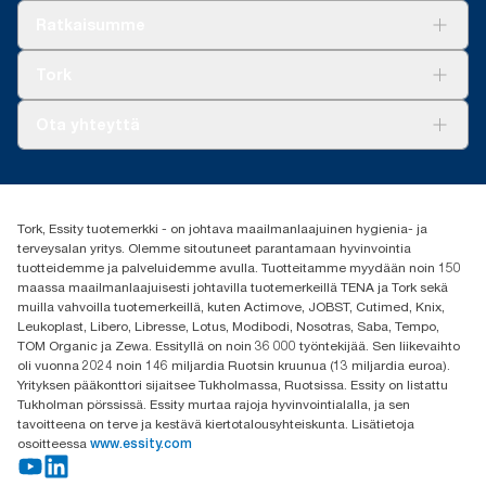
Ratkaisuja
Ratkaisumme
Vastuullisuus
Tork Clean Care
Tork Vision Siivous
Tork
AD-a-Glance
Tork PaperCircle
Tietoa meistä
Ota yhteyttä
Menestystarinoita
Media ja uutiset
tork.fi@essity.com
(+358) 9 5068 8222
Etsi jakelija
Tork, Essity tuotemerkki - on johtava maailmanlaajuinen hygienia- ja
Oy Essity Finland Ab
terveysalan yritys. Olemme sitoutuneet parantamaan hyvinvointia
Revontulenkuja 1
tuotteidemme ja palveluidemme avulla. Tuotteitamme myydään noin 150
02100 Espoo
maassa maailmanlaajuisesti johtavilla tuotemerkeillä TENA ja Tork sekä
muilla vahvoilla tuotemerkeillä, kuten Actimove, JOBST, Cutimed, Knix,
Leukoplast, Libero, Libresse, Lotus, Modibodi, Nosotras, Saba, Tempo,
TOM Organic ja Zewa. Essityllä on noin 36 000 työntekijää. Sen liikevaihto
oli vuonna 2024 noin 146 miljardia Ruotsin kruunua (13 miljardia euroa).
Yrityksen pääkonttori sijaitsee Tukholmassa, Ruotsissa. Essity on listattu
Tukholman pörssissä. Essity murtaa rajoja hyvinvointialalla, ja sen
tavoitteena on terve ja kestävä kiertotalousyhteiskunta. Lisätietoja
osoitteessa
www.essity.com