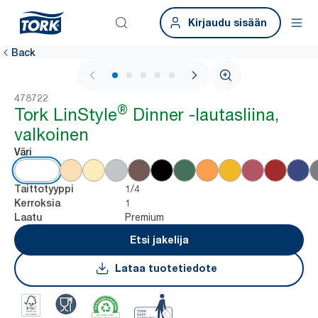
Kirjaudu sisään
Back
1 / 5
478722
®
Tork LinStyle
Dinner -lautasliina,
valkoinen
Väri
1/4
Taittotyyppi
1
Kerroksia
Premium
Laatu
Etsi jakelija
Lataa tuotetiedote