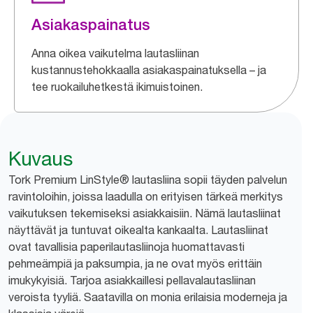
Asiakaspainatus
Anna oikea vaikutelma lautasliinan
kustannustehokkaalla asiakaspainatuksella – ja
tee ruokailuhetkestä ikimuistoinen.
Kuvaus
Tork Premium LinStyle® lautasliina sopii täyden palvelun
ravintoloihin, joissa laadulla on erityisen tärkeä merkitys
vaikutuksen tekemiseksi asiakkaisiin. Nämä lautasliinat
näyttävät ja tuntuvat oikealta kankaalta. Lautasliinat
ovat tavallisia paperilautasliinoja huomattavasti
pehmeämpiä ja paksumpia, ja ne ovat myös erittäin
imukykyisiä. Tarjoa asiakkaillesi pellavalautasliinan
veroista tyyliä. Saatavilla on monia erilaisia moderneja ja