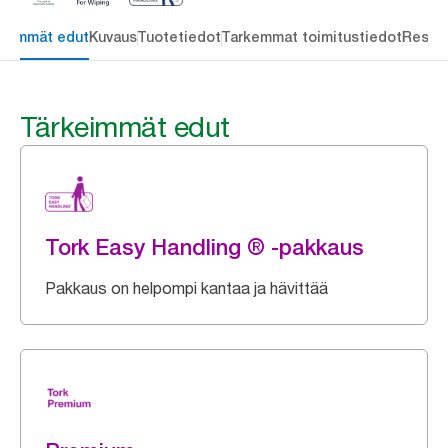
keimmät edut
Kuvaus
Tuotetiedot
Tarkemmat toimitustiedot
Resou
Tärkeimmät edut
Tork Easy Handling ® -pakkaus
Pakkaus on helpompi kantaa ja hävittää