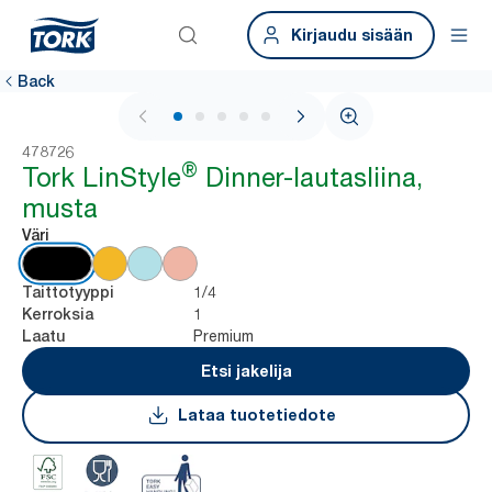
Kirjaudu sisään
Back
1 / 5
478726
®
Tork LinStyle
Dinner-lautasliina,
musta
Väri
1/4
Taittotyyppi
1
Kerroksia
Premium
Laatu
Etsi jakelija
Lataa tuotetiedote