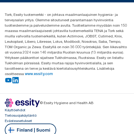
(+358) 9 5068 8222
Etsi jakelija
Tork, Essity tuotemerkki - on johtava maailmanlaajuinen hygienia- ja
Oy Essity Finland Ab
terveysalan yritys. Olemme sitoutuneet parantamaan hyvinvointia
Revontulenkuja 1
tuotteidemme ja palveluidemme avulla. Tuotteitamme myydään noin 150
02100 Espoo
maassa maailmanlaajuisesti johtavilla tuotemerkeillä TENA ja Tork sekä
muilla vahvoilla tuotemerkeillä, kuten Actimove, JOBST, Cutimed, Knix,
Leukoplast, Libero, Libresse, Lotus, Modibodi, Nosotras, Saba, Tempo,
TOM Organic ja Zewa. Essityllä on noin 36 000 työntekijää. Sen liikevaihto
oli vuonna 2024 noin 146 miljardia Ruotsin kruunua (13 miljardia euroa).
Yrityksen pääkonttori sijaitsee Tukholmassa, Ruotsissa. Essity on listattu
Tukholman pörssissä. Essity murtaa rajoja hyvinvointialalla, ja sen
tavoitteena on terve ja kestävä kiertotalousyhteiskunta. Lisätietoja
osoitteessa
www.essity.com
© Essity Hygiene and Health AB
Käyttöehdot
Tietosuojakäytäntö
Evästeasetukset
Finland | Suomi