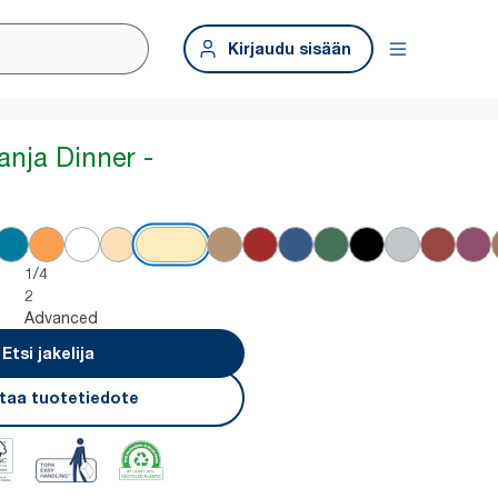
Kirjaudu sisään
nja Dinner -
1/4
2
Advanced
Etsi jakelija
taa tuotetiedote