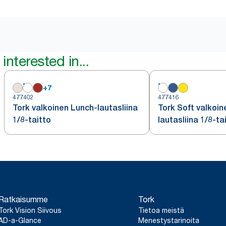
interested in...
+
7
477402
477416
Tork valkoinen Lunch-lautasliina
Tork Soft valkoin
1/8-taitto
lautasliina 1/8-ta
Ratkaisumme
Tork
Tork Vision Siivous
Tietoa meistä
AD-a-Glance
Menestystarinoita