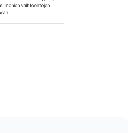
usi monien vaihtoehtojen
osta.