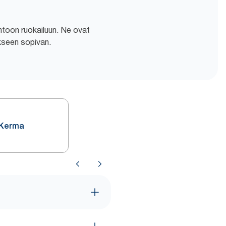
rentoon ruokailuun. Ne ovat
ukseen sopivan.
l Kerma