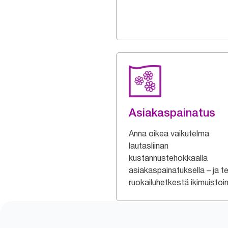
Asiakaspainatus
Anna oikea vaikutelma
lautasliinan
kustannustehokkaalla
asiakaspainatuksella – ja t
ruokailuhetkestä ikimuistoi