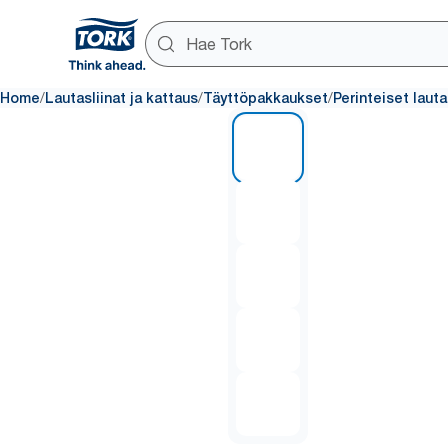
/
/
/
Home
Lautasliinat ja kattaus
Täyttöpakkaukset
Perinteiset lauta
1 of 5