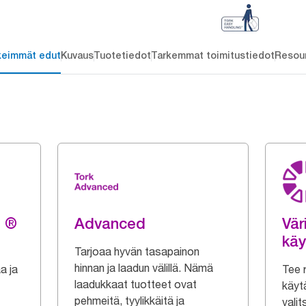
keimmät edut
Kuvaus
Tuotetiedot
Tarkemmat toimitustiedot
Resou
g ®
Advanced
Vär
käy
Tarjoaa hyvän tasapainon
hinnan ja laadun välillä. Nämä
a ja
Tee r
laadukkaat tuotteet ovat
käytä
pehmeitä, tyylikkäitä ja
valit