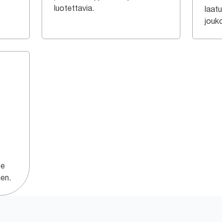
luotettavia.
laat
jouk
ee
nen.