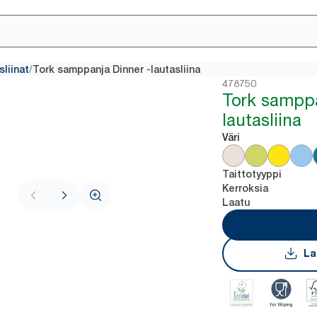
/
sliinat
Tork samppanja Dinner -lautasliina
478750
Tork samppa
lautasliina
Väri
Taittotyyppi
Kerroksia
Laatu
La