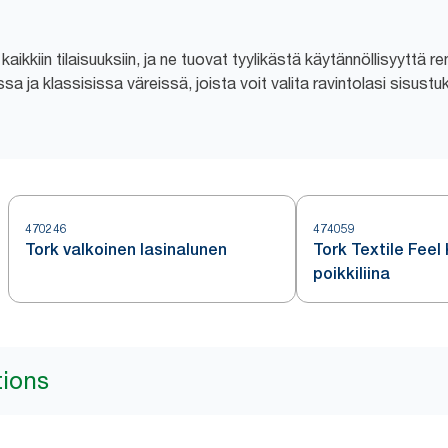
 kaikkiin tilaisuuksiin, ja ne tuovat tyylikästä käytännöllisyyttä 
sa ja klassisissa väreissä, joista voit valita ravintolasi sisust
470246
474059
Tork valkoinen lasinalunen
Tork Textile Fee
poikkiliina
tions