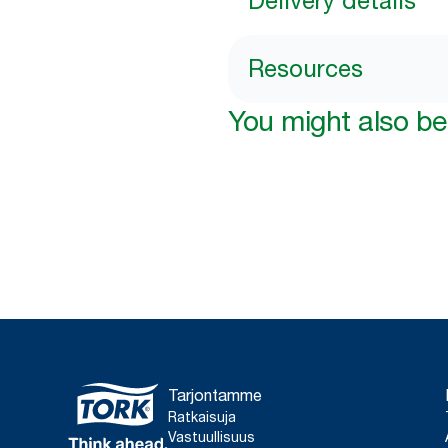
Delivery details
Resources
You might also be 
Tarjontamme
Ratkaisuja
Vastuullisuus