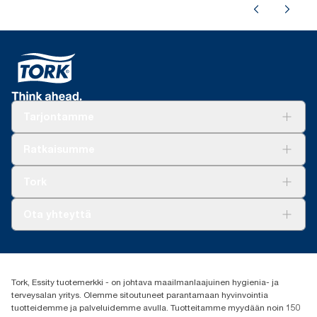
Tarjontamme
Ratkaisuja
Ratkaisumme
Vastuullisuus
Tork Clean Care
Tork Vision Siivous
Tork
AD-a-Glance
Tork PaperCircle
Tietoa meistä
Ota yhteyttä
Menestystarinoita
Media ja uutiset
tork.fi@essity.com
(+358) 9 5068 8222
Etsi jakelija
Tork, Essity tuotemerkki - on johtava maailmanlaajuinen hygienia- ja
Oy Essity Finland Ab
terveysalan yritys. Olemme sitoutuneet parantamaan hyvinvointia
Revontulenkuja 1
tuotteidemme ja palveluidemme avulla. Tuotteitamme myydään noin 150
02100 Espoo