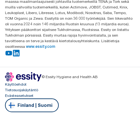
maassa maailmanlaajuisesti johtavilla tuotemerkeillä TENA ja Tork sekä
muilla vahvoilla tuotemerkeillä, kuten Actimove, JOBST, Cutimed, Knix,
Leukoplast, Libero, Libresse, Lotus, Modibodi, Nosotras, Saba, Tempo,
TOM Organic ja Zewa. Essityllä on noin 36 000 työntekijää. Sen liikevaihto
oli vuonna 2024 noin 146 miljardia Ruotsin kruunua (13 miljardia euroa).
Yrityksen pääkonttori sijaitsee Tukholmassa, Ruotsissa. Essity on listattu
Tukholman pörssissä. Essity murtaa rajoja hyvinvointialalla, ja sen
tavoitteena on terve ja kestävä kiertotalousyhteiskunta. Lisätietoja
osoitteessa
www.essity.com
© Essity Hygiene and Health AB
Käyttöehdot
Tietosuojakäytäntö
Evästeasetukset
Finland | Suomi