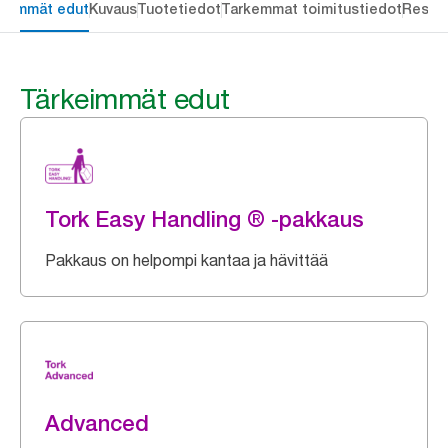
keimmät edut
Kuvaus
Tuotetiedot
Tarkemmat toimitustiedot
Resou
Tärkeimmät edut
Tork Easy Handling ® -pakkaus
Pakkaus on helpompi kantaa ja hävittää
Advanced