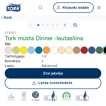
Kirjaudu sisään
Back
1 / 5
478761
Tork musta Dinner -lautasliina
Väri
1/4
Taittotyyppi
2
Kerroksia
Advanced
Laatu
Etsi jakelija
Lataa tuotetiedote