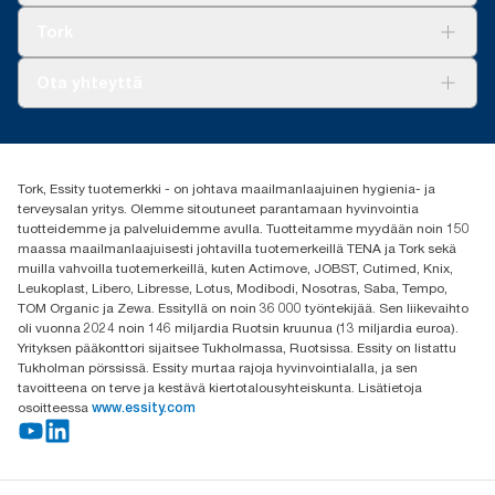
Tork Clean Care
Tork Vision Siivous
Tork
AD-a-Glance
Tork PaperCircle
Tietoa meistä
Ota yhteyttä
Menestystarinoita
Media ja uutiset
tork.fi@essity.com
(+358) 9 5068 8222
Etsi jakelija
Tork, Essity tuotemerkki - on johtava maailmanlaajuinen hygienia- ja
Oy Essity Finland Ab
terveysalan yritys. Olemme sitoutuneet parantamaan hyvinvointia
Revontulenkuja 1
tuotteidemme ja palveluidemme avulla. Tuotteitamme myydään noin 150
02100 Espoo
maassa maailmanlaajuisesti johtavilla tuotemerkeillä TENA ja Tork sekä
muilla vahvoilla tuotemerkeillä, kuten Actimove, JOBST, Cutimed, Knix,
Leukoplast, Libero, Libresse, Lotus, Modibodi, Nosotras, Saba, Tempo,
TOM Organic ja Zewa. Essityllä on noin 36 000 työntekijää. Sen liikevaihto
oli vuonna 2024 noin 146 miljardia Ruotsin kruunua (13 miljardia euroa).
Yrityksen pääkonttori sijaitsee Tukholmassa, Ruotsissa. Essity on listattu
Tukholman pörssissä. Essity murtaa rajoja hyvinvointialalla, ja sen
tavoitteena on terve ja kestävä kiertotalousyhteiskunta. Lisätietoja
osoitteessa
www.essity.com