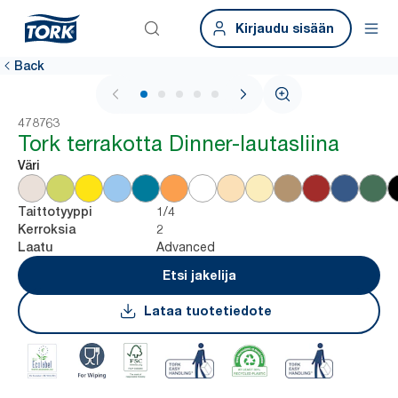
Kirjaudu sisään
Back
1 / 5
478763
Tork terrakotta Dinner-lautasliina
Väri
1/4
Taittotyyppi
2
Kerroksia
Advanced
Laatu
Etsi jakelija
Lataa tuotetiedote