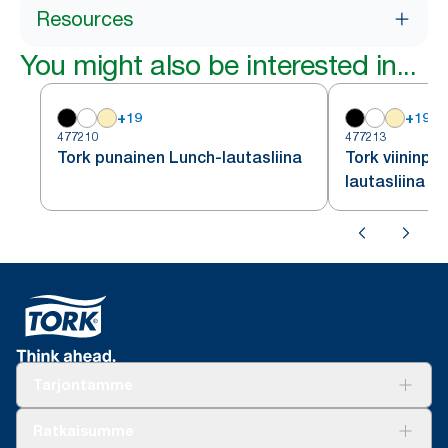
Resources
You might also be interested in...
+
19
+
19
477210
477213
Tork punainen Lunch-lautasliina
Tork viininpu
lautasliina
Tarjontamme
Ratkaisuja
Ratkaisumme
Vastuullisuus