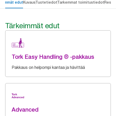
keimmät edut
Kuvaus
Tuotetiedot
Tarkemmat toimitustiedot
Resou
Tärkeimmät edut
Tork Easy Handling ® -pakkaus
Pakkaus on helpompi kantaa ja hävittää
Advanced