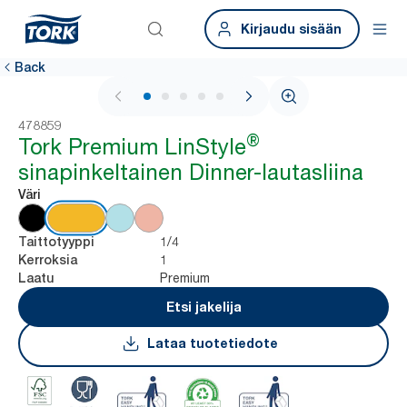
Kirjaudu sisään
Back
1 / 5
478859
®
Tork Premium LinStyle
sinapinkeltainen Dinner-lautasliina
Väri
1/4
Taittotyyppi
1
Kerroksia
Premium
Laatu
Etsi jakelija
Lataa tuotetiedote