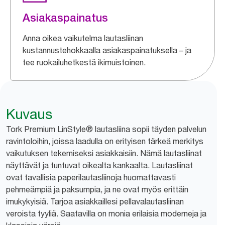
Asiakaspainatus
Anna oikea vaikutelma lautasliinan
kustannustehokkaalla asiakaspainatuksella – ja
tee ruokailuhetkestä ikimuistoinen.
Kuvaus
Tork Premium LinStyle® lautasliina sopii täyden palvelun
ravintoloihin, joissa laadulla on erityisen tärkeä merkitys
vaikutuksen tekemiseksi asiakkaisiin. Nämä lautasliinat
näyttävät ja tuntuvat oikealta kankaalta. Lautasliinat
ovat tavallisia paperilautasliinoja huomattavasti
pehmeämpiä ja paksumpia, ja ne ovat myös erittäin
imukykyisiä. Tarjoa asiakkaillesi pellavalautasliinan
veroista tyyliä. Saatavilla on monia erilaisia moderneja ja