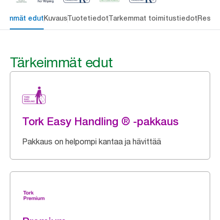
keimmät edut
Kuvaus
Tuotetiedot
Tarkemmat toimitustiedot
Resou
Tärkeimmät edut
Tork Easy Handling ® -pakkaus
Pakkaus on helpompi kantaa ja hävittää