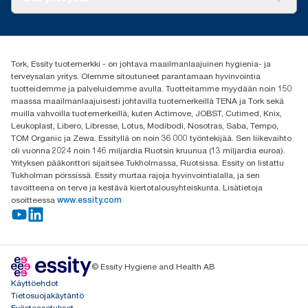
Menestystarinoita
Media ja uutiset
tork.fi@essity.com
(+358) 9 5068 8222
Etsi jakelija
Tork, Essity tuotemerkki - on johtava maailmanlaajuinen hygienia- ja
Oy Essity Finland Ab
terveysalan yritys. Olemme sitoutuneet parantamaan hyvinvointia
Revontulenkuja 1
tuotteidemme ja palveluidemme avulla. Tuotteitamme myydään noin 150
02100 Espoo
maassa maailmanlaajuisesti johtavilla tuotemerkeillä TENA ja Tork sekä
muilla vahvoilla tuotemerkeillä, kuten Actimove, JOBST, Cutimed, Knix,
Leukoplast, Libero, Libresse, Lotus, Modibodi, Nosotras, Saba, Tempo,
TOM Organic ja Zewa. Essityllä on noin 36 000 työntekijää. Sen liikevaihto
oli vuonna 2024 noin 146 miljardia Ruotsin kruunua (13 miljardia euroa).
Yrityksen pääkonttori sijaitsee Tukholmassa, Ruotsissa. Essity on listattu
Tukholman pörssissä. Essity murtaa rajoja hyvinvointialalla, ja sen
tavoitteena on terve ja kestävä kiertotalousyhteiskunta. Lisätietoja
osoitteessa
www.essity.com
© Essity Hygiene and Health AB
Käyttöehdot
Tietosuojakäytäntö
Evästeasetukset