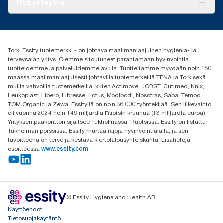
Ota yhteyttä
Menestystarinoita
Media ja uutiset
tork.fi@essity.com
(+358) 9 5068 8222
Etsi jakelija
Tork, Essity tuotemerkki - on johtava maailmanlaajuinen hygienia- ja
Oy Essity Finland Ab
terveysalan yritys. Olemme sitoutuneet parantamaan hyvinvointia
Revontulenkuja 1
tuotteidemme ja palveluidemme avulla. Tuotteitamme myydään noin 150
02100 Espoo
maassa maailmanlaajuisesti johtavilla tuotemerkeillä TENA ja Tork sekä
muilla vahvoilla tuotemerkeillä, kuten Actimove, JOBST, Cutimed, Knix,
Leukoplast, Libero, Libresse, Lotus, Modibodi, Nosotras, Saba, Tempo,
TOM Organic ja Zewa. Essityllä on noin 36 000 työntekijää. Sen liikevaihto
oli vuonna 2024 noin 146 miljardia Ruotsin kruunua (13 miljardia euroa).
Yrityksen pääkonttori sijaitsee Tukholmassa, Ruotsissa. Essity on listattu
Tukholman pörssissä. Essity murtaa rajoja hyvinvointialalla, ja sen
tavoitteena on terve ja kestävä kiertotalousyhteiskunta. Lisätietoja
osoitteessa
www.essity.com
© Essity Hygiene and Health AB
Käyttöehdot
Tietosuojakäytäntö