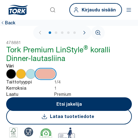
Kirjaudu sisään
Back
1 / 5
478881
®
Tork Premium LinStyle
koralli
Dinner-lautasliina
Väri
1/4
Taittotyyppi
1
Kerroksia
Premium
Laatu
Etsi jakelija
Lataa tuotetiedote