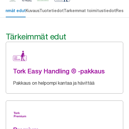
keimmät edut
Kuvaus
Tuotetiedot
Tarkemmat toimitustiedot
Resou
Tärkeimmät edut
Tork Easy Handling ® -pakkaus
Pakkaus on helpompi kantaa ja hävittää