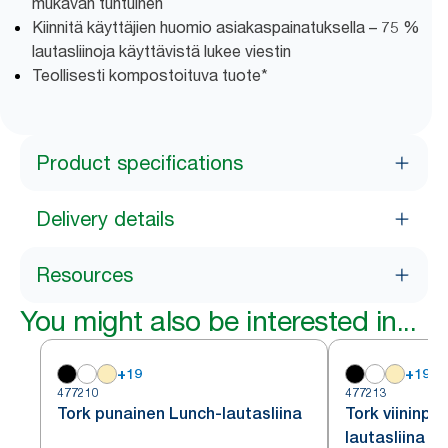
mukavan tuntuinen
Kiinnitä käyttäjien huomio asiakaspainatuksella – 75 %
lautasliinoja käyttävistä lukee viestin
Teollisesti kompostoituva tuote*
Product specifications
Delivery details
Resources
You might also be interested in...
+
19
+
19
477210
477213
Tork punainen Lunch-lautasliina
Tork viininpu
lautasliina