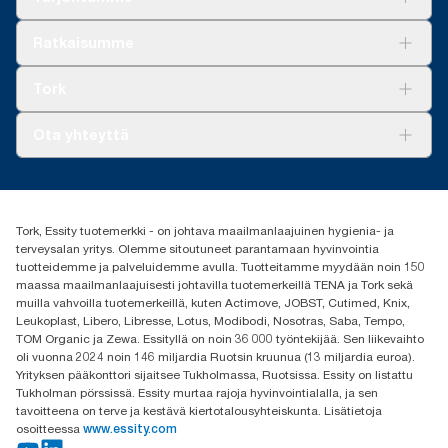
Ratkaisuja
Ratkaisumme
Vastuullisuus
Tork Clean Care
Tork Vision Siivous
Tork
AD-a-Glance
Tork PaperCircle
Tietoa meistä
Ota yhteyttä
Menestystarinoita
Media ja uutiset
tork.fi@essity.com
(+358) 9 5068 8222
Etsi jakelija
Tork, Essity tuotemerkki - on johtava maailmanlaajuinen hygienia- ja
Oy Essity Finland Ab
terveysalan yritys. Olemme sitoutuneet parantamaan hyvinvointia
Revontulenkuja 1
tuotteidemme ja palveluidemme avulla. Tuotteitamme myydään noin 150
02100 Espoo
maassa maailmanlaajuisesti johtavilla tuotemerkeillä TENA ja Tork sekä
muilla vahvoilla tuotemerkeillä, kuten Actimove, JOBST, Cutimed, Knix,
Leukoplast, Libero, Libresse, Lotus, Modibodi, Nosotras, Saba, Tempo,
TOM Organic ja Zewa. Essityllä on noin 36 000 työntekijää. Sen liikevaihto
oli vuonna 2024 noin 146 miljardia Ruotsin kruunua (13 miljardia euroa).
Yrityksen pääkonttori sijaitsee Tukholmassa, Ruotsissa. Essity on listattu
Tukholman pörssissä. Essity murtaa rajoja hyvinvointialalla, ja sen
tavoitteena on terve ja kestävä kiertotalousyhteiskunta. Lisätietoja
osoitteessa
www.essity.com