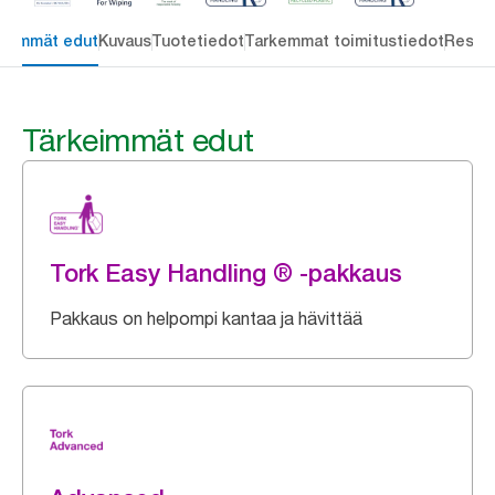
keimmät edut
Kuvaus
Tuotetiedot
Tarkemmat toimitustiedot
Resou
Tärkeimmät edut
Tork Easy Handling ® -pakkaus
Pakkaus on helpompi kantaa ja hävittää