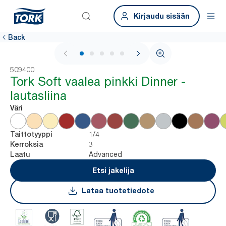
Kirjaudu sisään
Back
1 / 6
509400
Tork Soft vaalea pinkki Dinner -
lautasliina
Väri
1/4
Taittotyyppi
3
Kerroksia
Advanced
Laatu
Etsi jakelija
Lataa tuotetiedote