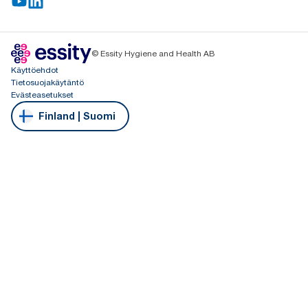
© Essity Hygiene and Health AB
Käyttöehdot
Tietosuojakäytäntö
Evästeasetukset
Finland | Suomi