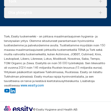
Tork
AD-a-Glance
Tork PaperCircle
Tietoa meistä
Ota yhteyttä
Menestystarinoita
Media ja uutiset
tork.fi@essity.com
(+358) 9 5068 8222
Etsi jakelija
Tork, Essity tuotemerkki - on johtava maailmanlaajuinen hygienia- ja
Oy Essity Finland Ab
terveysalan yritys. Olemme sitoutuneet parantamaan hyvinvointia
Revontulenkuja 1
tuotteidemme ja palveluidemme avulla. Tuotteitamme myydään noin 150
02100 Espoo
maassa maailmanlaajuisesti johtavilla tuotemerkeillä TENA ja Tork sekä
muilla vahvoilla tuotemerkeillä, kuten Actimove, JOBST, Cutimed, Knix,
Leukoplast, Libero, Libresse, Lotus, Modibodi, Nosotras, Saba, Tempo,
TOM Organic ja Zewa. Essityllä on noin 36 000 työntekijää. Sen liikevaihto
oli vuonna 2024 noin 146 miljardia Ruotsin kruunua (13 miljardia euroa).
Yrityksen pääkonttori sijaitsee Tukholmassa, Ruotsissa. Essity on listattu
Tukholman pörssissä. Essity murtaa rajoja hyvinvointialalla, ja sen
tavoitteena on terve ja kestävä kiertotalousyhteiskunta. Lisätietoja
osoitteessa
www.essity.com
© Essity Hygiene and Health AB