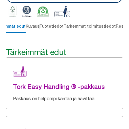
keimmät edut
Kuvaus
Tuotetiedot
Tarkemmat toimitustiedot
Resou
Tärkeimmät edut
Tork Easy Handling ® -pakkaus
Pakkaus on helpompi kantaa ja hävittää