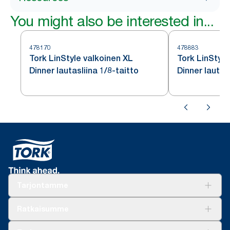
You might also be interested in...
478170
478883
Tork LinStyle valkoinen XL
Tork LinStyle
Dinner lautasliina 1/8-taitto
Dinner lautasl
Tarjontamme
Ratkaisuja
Ratkaisumme
Vastuullisuus
Tork Clean Care
Tork Vision Siivous