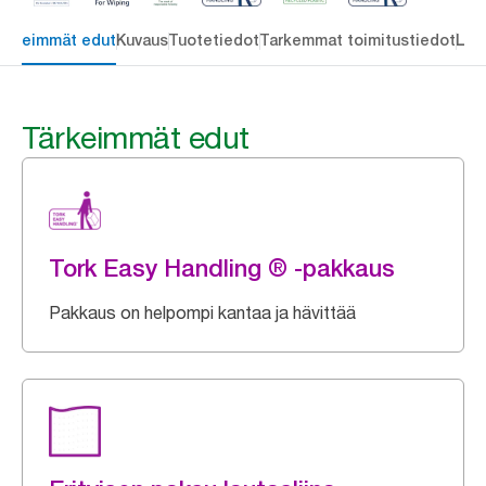
ärkeimmät edut
Kuvaus
Tuotetiedot
Tarkemmat toimitustiedot
Lat
Tärkeimmät edut
Tork Easy Handling ® -pakkaus
Pakkaus on helpompi kantaa ja hävittää