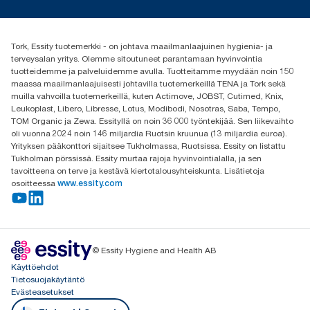
Media ja uutiset
tork.fi@essity.com
(+358) 9 5068 8222
Etsi jakelija
Tork, Essity tuotemerkki - on johtava maailmanlaajuinen hygienia- ja
Oy Essity Finland Ab
terveysalan yritys. Olemme sitoutuneet parantamaan hyvinvointia
Revontulenkuja 1
tuotteidemme ja palveluidemme avulla. Tuotteitamme myydään noin 150
02100 Espoo
maassa maailmanlaajuisesti johtavilla tuotemerkeillä TENA ja Tork sekä
muilla vahvoilla tuotemerkeillä, kuten Actimove, JOBST, Cutimed, Knix,
Leukoplast, Libero, Libresse, Lotus, Modibodi, Nosotras, Saba, Tempo,
TOM Organic ja Zewa. Essityllä on noin 36 000 työntekijää. Sen liikevaihto
oli vuonna 2024 noin 146 miljardia Ruotsin kruunua (13 miljardia euroa).
Yrityksen pääkonttori sijaitsee Tukholmassa, Ruotsissa. Essity on listattu
Tukholman pörssissä. Essity murtaa rajoja hyvinvointialalla, ja sen
tavoitteena on terve ja kestävä kiertotalousyhteiskunta. Lisätietoja
osoitteessa
www.essity.com
© Essity Hygiene and Health AB
Käyttöehdot
Tietosuojakäytäntö
Evästeasetukset