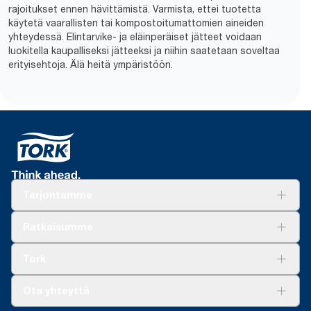
rajoitukset ennen hävittämistä. Varmista, ettei tuotetta
käytetä vaarallisten tai kompostoitumattomien aineiden
yhteydessä. Elintarvike- ja eläinperäiset jätteet voidaan
luokitella kaupalliseksi jätteeksi ja niihin saatetaan soveltaa
erityisehtoja. Älä heitä ympäristöön.
Tarjontamme
Ratkaisuja
Ratkaisumme
Vastuullisuus
Tork Clean Care
Tork Vision Siivous
Tork
AD-a-Glance
Tork PaperCircle
Tietoa meistä
Ota yhteyttä
Menestystarinoita