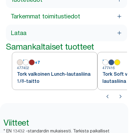
Tarkemmat toimitustiedot
Lataa
Samankaltaiset tuotteet
+
7
477402
477416
Tork valkoinen Lunch-lautasliina
Tork Soft val
1/8-taitto
lautasliina 1/
Viitteet
* EN 13432 -standardin mukaisesti. Tarkista paikalliset