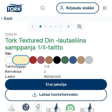
Kirjaudu sisään
Back
1 / 5
509415
Tork Textured Din -lautasliina
samppanja 1/4-taitto
Väri
1/4
Taittotyyppi
2
Kerroksia
Advanced
Laatu
Etsi jakelija
Lataa tuotetietosivu