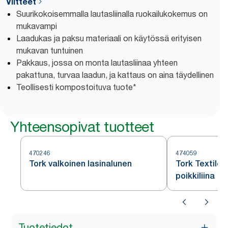
Viitteet
Suurikokoisemmalla lautasliinalla ruokailukokemus on
mukavampi
Laadukas ja paksu materiaali on käytössä erityisen
mukavan tuntuinen
Pakkaus, jossa on monta lautasliinaa yhteen
pakattuna, turvaa laadun, ja kattaus on aina täydellinen
Teollisesti kompostoituva tuote*
Yhteensopivat tuotteet
470246
474059
Tork valkoinen lasinalunen
Tork Textile
poikkiliina
Tuotetiedot