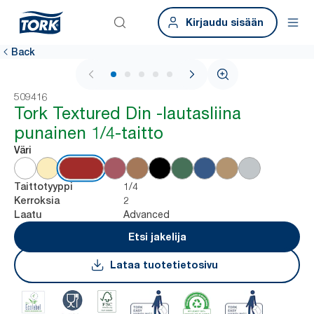
Kirjaudu sisään
Back
1 / 5
509416
Tork Textured Din -lautasliina
punainen 1/4-taitto
Väri
1/4
Taittotyyppi
2
Kerroksia
Advanced
Laatu
Etsi jakelija
Lataa tuotetietosivu