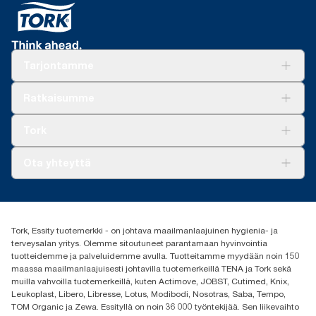
Tarjontamme
Ratkaisuja
Ratkaisumme
Vastuullisuus
Tork Clean Care
Tork Vision Siivous
Tork
AD-a-Glance
Tork PaperCircle
Tietoa meistä
Ota yhteyttä
Menestystarinoita
Media ja uutiset
tork.fi@essity.com
(+358) 9 5068 8222
Etsi jakelija
Tork, Essity tuotemerkki - on johtava maailmanlaajuinen hygienia- ja
Oy Essity Finland Ab
terveysalan yritys. Olemme sitoutuneet parantamaan hyvinvointia
Revontulenkuja 1
tuotteidemme ja palveluidemme avulla. Tuotteitamme myydään noin 150
02100 Espoo
maassa maailmanlaajuisesti johtavilla tuotemerkeillä TENA ja Tork sekä
muilla vahvoilla tuotemerkeillä, kuten Actimove, JOBST, Cutimed, Knix,
Leukoplast, Libero, Libresse, Lotus, Modibodi, Nosotras, Saba, Tempo,
TOM Organic ja Zewa. Essityllä on noin 36 000 työntekijää. Sen liikevaihto