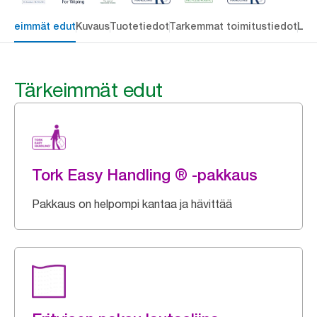
ärkeimmät edut
Kuvaus
Tuotetiedot
Tarkemmat toimitustiedot
Lat
Tärkeimmät edut
Tork Easy Handling ® -pakkaus
Pakkaus on helpompi kantaa ja hävittää