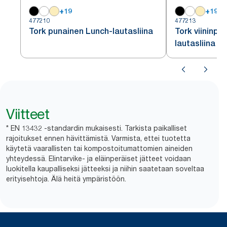
+
19
+
19
477210
477213
Tork punainen Lunch-lautasliina
Tork viininpu
lautasliina
Viitteet
* EN 13432 -standardin mukaisesti. Tarkista paikalliset
rajoitukset ennen hävittämistä. Varmista, ettei tuotetta
käytetä vaarallisten tai kompostoitumattomien aineiden
yhteydessä. Elintarvike- ja eläinperäiset jätteet voidaan
luokitella kaupalliseksi jätteeksi ja niihin saatetaan soveltaa
erityisehtoja. Älä heitä ympäristöön.