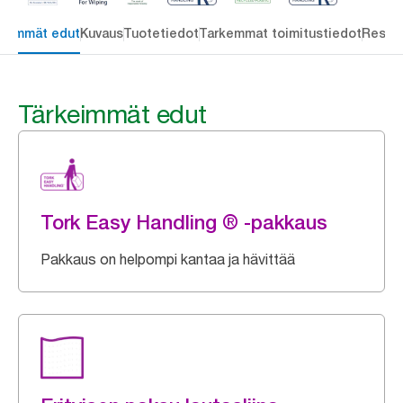
keimmät edut
Kuvaus
Tuotetiedot
Tarkemmat toimitustiedot
Resou
Tärkeimmät edut
Tork Easy Handling ® -pakkaus
Pakkaus on helpompi kantaa ja hävittää