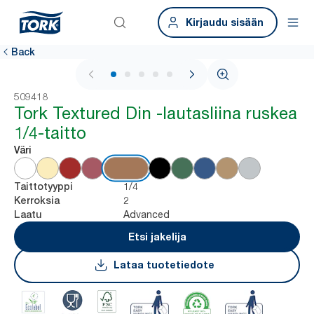
Kirjaudu sisään
Back
1 / 5
509418
Tork Textured Din -lautasliina ruskea
1/4-taitto
Väri
1/4
Taittotyyppi
2
Kerroksia
Advanced
Laatu
Etsi jakelija
Lataa tuotetiedote