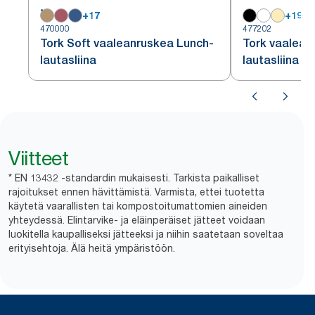
+
17
+
19
470000
477202
Tork Soft vaaleanruskea Lunch-
Tork vaalean
lautasliina
lautasliina
Viitteet
* EN 13432 -standardin mukaisesti. Tarkista paikalliset
rajoitukset ennen hävittämistä. Varmista, ettei tuotetta
käytetä vaarallisten tai kompostoitumattomien aineiden
yhteydessä. Elintarvike- ja eläinperäiset jätteet voidaan
luokitella kaupalliseksi jätteeksi ja niihin saatetaan soveltaa
erityisehtoja. Älä heitä ympäristöön.