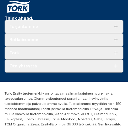
Tarjontamme
Ratkaisuja
Ratkaisumme
Vastuullisuus
Tork Clean Care
Tork Vision Siivous
Tork
AD-a-Glance
Tork PaperCircle
Tietoa meistä
Ota yhteyttä
Menestystarinoita
Media ja uutiset
tork.fi@essity.com
(+358) 9 5068 8222
Etsi jakelija
Tork, Essity tuotemerkki - on johtava maailmanlaajuinen hygienia- ja
Oy Essity Finland Ab
terveysalan yritys. Olemme sitoutuneet parantamaan hyvinvointia
Revontulenkuja 1
tuotteidemme ja palveluidemme avulla. Tuotteitamme myydään noin 150
02100 Espoo
maassa maailmanlaajuisesti johtavilla tuotemerkeillä TENA ja Tork sekä
muilla vahvoilla tuotemerkeillä, kuten Actimove, JOBST, Cutimed, Knix,
Leukoplast, Libero, Libresse, Lotus, Modibodi, Nosotras, Saba, Tempo,
TOM Organic ja Zewa. Essityllä on noin 36 000 työntekijää. Sen liikevaihto