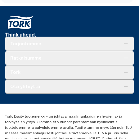
Tarjontamme
Ratkaisuja
Ratkaisumme
Vastuullisuus
Tork Clean Care
Tork Vision Siivous
Tork
AD-a-Glance
Tork PaperCircle
Tietoa meistä
Ota yhteyttä
Menestystarinoita
Media ja uutiset
tork.fi@essity.com
(+358) 9 5068 8222
Etsi jakelija
Tork, Essity tuotemerkki - on johtava maailmanlaajuinen hygienia- ja
Oy Essity Finland Ab
terveysalan yritys. Olemme sitoutuneet parantamaan hyvinvointia
Revontulenkuja 1
tuotteidemme ja palveluidemme avulla. Tuotteitamme myydään noin 150
02100 Espoo
maassa maailmanlaajuisesti johtavilla tuotemerkeillä TENA ja Tork sekä
muilla vahvoilla tuotemerkeillä, kuten Actimove, JOBST, Cutimed, Knix,