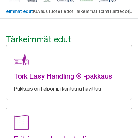
ärkeimmät edut
Kuvaus
Tuotetiedot
Tarkemmat toimitustiedot
Lat
Tärkeimmät edut
Tork Easy Handling ® -pakkaus
Pakkaus on helpompi kantaa ja hävittää