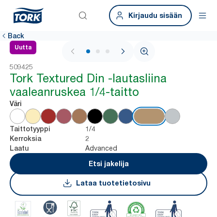
Kirjaudu sisään
Back
Uutta
1 / 3
509425
Tork Textured Din -lautasliina
vaaleanruskea 1/4-taitto
Väri
1/4
Taittotyyppi
2
Kerroksia
Advanced
Laatu
Etsi jakelija
Lataa tuotetietosivu