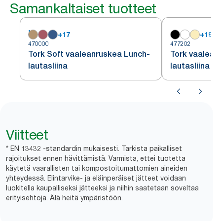
Samankaltaiset tuotteet
+
17
+
19
470000
477202
Tork Soft vaaleanruskea Lunch-
Tork vaalean
lautasliina
lautasliina
Viitteet
* EN 13432 -standardin mukaisesti. Tarkista paikalliset
rajoitukset ennen hävittämistä. Varmista, ettei tuotetta
käytetä vaarallisten tai kompostoitumattomien aineiden
yhteydessä. Elintarvike- ja eläinperäiset jätteet voidaan
luokitella kaupalliseksi jätteeksi ja niihin saatetaan soveltaa
erityisehtoja. Älä heitä ympäristöön.