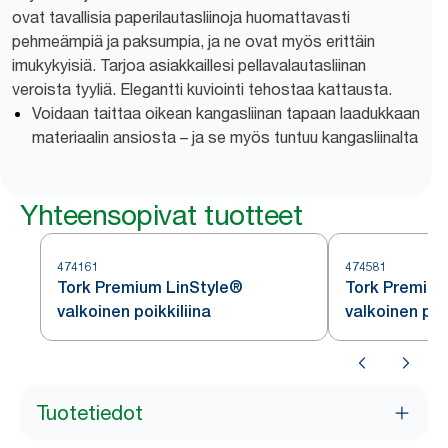
ovat tavallisia paperilautasliinoja huomattavasti
pehmeämpiä ja paksumpia, ja ne ovat myös erittäin
imukykyisiä. Tarjoa asiakkaillesi pellavalautasliinan
veroista tyyliä. Elegantti kuviointi tehostaa kattausta.
Voidaan taittaa oikean kangasliinan tapaan laadukkaan
materiaalin ansiosta – ja se myös tuntuu kangasliinalta
Yhteensopivat tuotteet
474161
474581
Tork Premium LinStyle®
Tork Premium
valkoinen poikkiliina
valkoinen pöy
Tuotetiedot