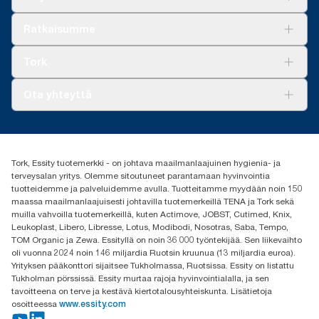
Ratkaisuja
Ratkaisumme
Vastuullisuus
Tork Clean Care
Tork Vision Siivous
Tork
AD-a-Glance
Tork PaperCircle
Tietoa meistä
Ota yhteyttä
Menestystarinoita
Media ja uutiset
tork.fi@essity.com
(+358) 9 5068 8222
Etsi jakelija
Tork, Essity tuotemerkki - on johtava maailmanlaajuinen hygienia- ja
Oy Essity Finland Ab
terveysalan yritys. Olemme sitoutuneet parantamaan hyvinvointia
Revontulenkuja 1
tuotteidemme ja palveluidemme avulla. Tuotteitamme myydään noin 150
02100 Espoo
maassa maailmanlaajuisesti johtavilla tuotemerkeillä TENA ja Tork sekä
muilla vahvoilla tuotemerkeillä, kuten Actimove, JOBST, Cutimed, Knix,
Leukoplast, Libero, Libresse, Lotus, Modibodi, Nosotras, Saba, Tempo,
TOM Organic ja Zewa. Essityllä on noin 36 000 työntekijää. Sen liikevaihto
oli vuonna 2024 noin 146 miljardia Ruotsin kruunua (13 miljardia euroa).
Yrityksen pääkonttori sijaitsee Tukholmassa, Ruotsissa. Essity on listattu
Tukholman pörssissä. Essity murtaa rajoja hyvinvointialalla, ja sen
tavoitteena on terve ja kestävä kiertotalousyhteiskunta. Lisätietoja
osoitteessa
www.essity.com