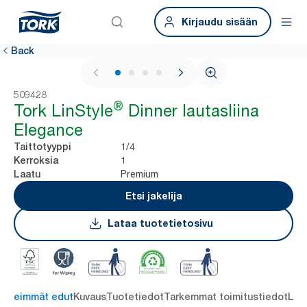
Kirjaudu sisään
Back
1 / 4
509428
®
Tork LinStyle
Dinner lautasliina
Elegance
1/4
Taittotyyppi
1
Kerroksia
Premium
Laatu
Etsi jakelija
Lataa tuotetietosivu
ärkeimmät edut
Kuvaus
Tuotetiedot
Tarkemmat toimitustiedot
Lat