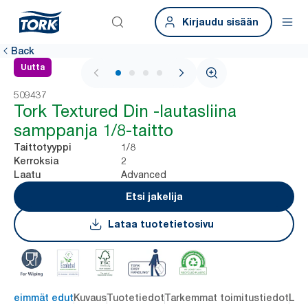
Kirjaudu sisään
Back
Uutta
1 / 4
509437
Tork Textured Din -lautasliina
samppanja 1/8-taitto
1/8
Taittotyyppi
2
Kerroksia
Advanced
Laatu
Etsi jakelija
Lataa tuotetietosivu
ärkeimmät edut
Kuvaus
Tuotetiedot
Tarkemmat toimitustiedot
Lat