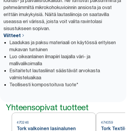
lounas- ja päivällisruokailuun. Ne tuntuvat paksummilta ja
pehmeämmiltä mikrokohokuvioinnin ansiosta ja ovat
erittäin imukykyisiä. Näitä lautasliinoja on saatavilla
useassa eri värissä, joista voit valita ravintolasi
sisustukseen sopivan.
Viitteet
Laadukas ja paksu materiaali on käytössä erityisen
mukavan tuntuinen
Luo oikeanlainen ilmapiiri laajalla väri- ja
mallivalikoimalla
Esitaitetut lautasliinat säästävät arvokasta
valmisteluaikaa
Teollisesti kompostoituva tuote*
Yhteensopivat tuotteet
470246
474059
Tork valkoinen lasinalunen
Tork Textile