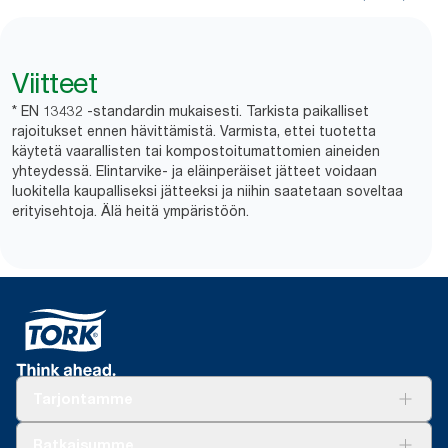
Viitteet
* EN 13432 -standardin mukaisesti. Tarkista paikalliset
rajoitukset ennen hävittämistä. Varmista, ettei tuotetta
käytetä vaarallisten tai kompostoitumattomien aineiden
yhteydessä. Elintarvike- ja eläinperäiset jätteet voidaan
luokitella kaupalliseksi jätteeksi ja niihin saatetaan soveltaa
erityisehtoja. Älä heitä ympäristöön.
Tarjontamme
Ratkaisuja
Ratkaisumme