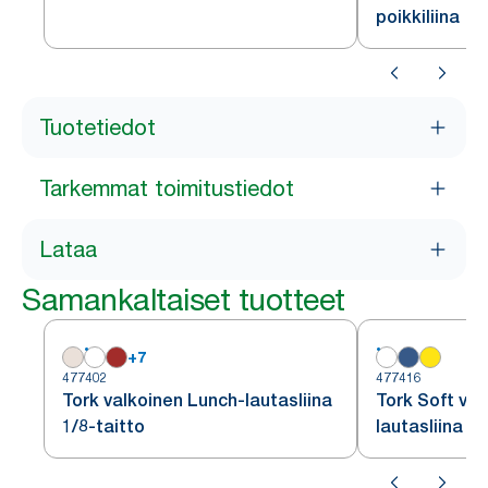
poikkiliina
Tuotetiedot
Tarkemmat toimitustiedot
Lataa
Samankaltaiset tuotteet
+
7
477402
477416
Tork valkoinen Lunch-lautasliina
Tork Soft val
1/8-taitto
lautasliina 1/