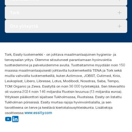
Vastuullisuus
Tork Clean Care
Tork Vision Siivous
Tork
AD-a-Glance
Tork PaperCircle
Tietoa meistä
Ota yhteyttä
Menestystarinoita
Media ja uutiset
tork.fi@essity.com
(+358) 9 5068 8222
Etsi jakelija
Tork, Essity tuotemerkki - on johtava maailmanlaajuinen hygienia- ja
Oy Essity Finland Ab
terveysalan yritys. Olemme sitoutuneet parantamaan hyvinvointia
Revontulenkuja 1
tuotteidemme ja palveluidemme avulla. Tuotteitamme myydään noin 150
02100 Espoo
maassa maailmanlaajuisesti johtavilla tuotemerkeillä TENA ja Tork sekä
muilla vahvoilla tuotemerkeillä, kuten Actimove, JOBST, Cutimed, Knix,
Leukoplast, Libero, Libresse, Lotus, Modibodi, Nosotras, Saba, Tempo,
TOM Organic ja Zewa. Essityllä on noin 36 000 työntekijää. Sen liikevaihto
oli vuonna 2024 noin 146 miljardia Ruotsin kruunua (13 miljardia euroa).
Yrityksen pääkonttori sijaitsee Tukholmassa, Ruotsissa. Essity on listattu
Tukholman pörssissä. Essity murtaa rajoja hyvinvointialalla, ja sen
tavoitteena on terve ja kestävä kiertotalousyhteiskunta. Lisätietoja
osoitteessa
www.essity.com