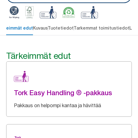
ärkeimmät edut
Kuvaus
Tuotetiedot
Tarkemmat toimitustiedot
Lat
Tärkeimmät edut
Tork Easy Handling ® -pakkaus
Pakkaus on helpompi kantaa ja hävittää