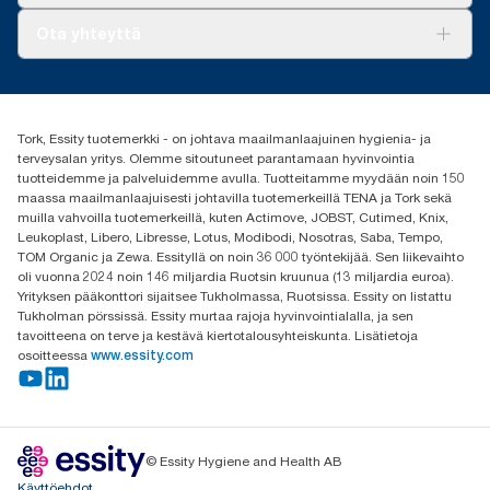
Tork PaperCircle
Tietoa meistä
Ota yhteyttä
Menestystarinoita
Media ja uutiset
tork.fi@essity.com
(+358) 9 5068 8222
Etsi jakelija
Tork, Essity tuotemerkki - on johtava maailmanlaajuinen hygienia- ja
Oy Essity Finland Ab
terveysalan yritys. Olemme sitoutuneet parantamaan hyvinvointia
Revontulenkuja 1
tuotteidemme ja palveluidemme avulla. Tuotteitamme myydään noin 150
02100 Espoo
maassa maailmanlaajuisesti johtavilla tuotemerkeillä TENA ja Tork sekä
muilla vahvoilla tuotemerkeillä, kuten Actimove, JOBST, Cutimed, Knix,
Leukoplast, Libero, Libresse, Lotus, Modibodi, Nosotras, Saba, Tempo,
TOM Organic ja Zewa. Essityllä on noin 36 000 työntekijää. Sen liikevaihto
oli vuonna 2024 noin 146 miljardia Ruotsin kruunua (13 miljardia euroa).
Yrityksen pääkonttori sijaitsee Tukholmassa, Ruotsissa. Essity on listattu
Tukholman pörssissä. Essity murtaa rajoja hyvinvointialalla, ja sen
tavoitteena on terve ja kestävä kiertotalousyhteiskunta. Lisätietoja
osoitteessa
www.essity.com
© Essity Hygiene and Health AB
Käyttöehdot