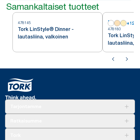
Samankaltaiset tuotteet
478145
+
12
Tork LinStyle® Dinner -
478180
Tork LinStyle
lautasliina, valkoinen
lautasliina, v
Tarjontamme
Ratkaisuja
Ratkaisumme
Vastuullisuus
Tork Clean Care
Tork Vision Siivous
Tork
AD-a-Glance