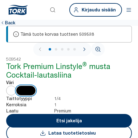
Kirjaudu sisään
Back
Tämä tuote korvaa tuotteen
509528
1 / 5
509542
®
Tork Premium Linstyle
musta
Cocktail-lautasliina
Väri
1/4
Taittotyyppi
1
Kerroksia
Premium
Laatu
Etsi jakelija
Lataa tuotetietosivu