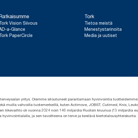
Ratkaisumme
Tork
Tork Vision Siivous
Tietoa meistä
AD-a-Glance
Menestystarinoita
Tork PaperCircle
Media ja uutiset
 ja terveysalan yritys. Olemme sitoutuneet parantamaan hyvinvointia tuotteidem
ekä muilla vahvoilla tuotemerkeillä, kuten Actimove, JOBST, Cutimed, Knix, Leuko
n liikevaihto oli vuonna 2024 noin 146 miljardia Ruotsin kruunua (13 miljardia eu
a hyvinvointialalla, ja sen tavoitteena on terve ja kestävä kiertotalousyhteiskunta.