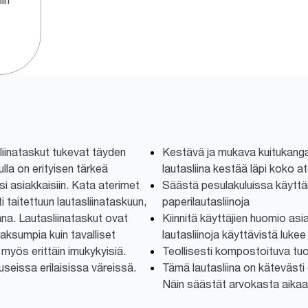
hin
iinataskut tukevat täyden
Kestävä ja mukava kuitukanga
ulla on erityisen tärkeä
lautasliina kestää läpi koko at
i asiakkaisiin. Kata aterimet
Säästä pesulakuluissa käyttä
i taitettuun lautasliinataskuun,
paperilautasliinoja
ana. Lautasliinataskut ovat
Kiinnitä käyttäjien huomio as
ksumpia kuin tavalliset
lautasliinoja käyttävistä lukee
t myös erittäin imukykyisiä.
Teollisesti kompostoituva tu
useissa erilaisissa väreissä.
Tämä lautasliina on kätevästi e
Näin säästät arvokasta aikaa