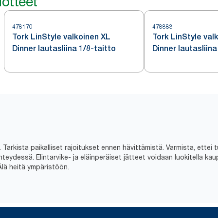
otteet
478170
478883
Tork LinStyle valkoinen XL
Tork LinStyle val
Dinner lautasliina 1/8-taitto
Dinner lautasliina
Tarkista paikalliset rajoitukset ennen hävittämistä. Varmista, ettei t
dessä. Elintarvike- ja eläinperäiset jätteet voidaan luokitella kaupal
Älä heitä ympäristöön.