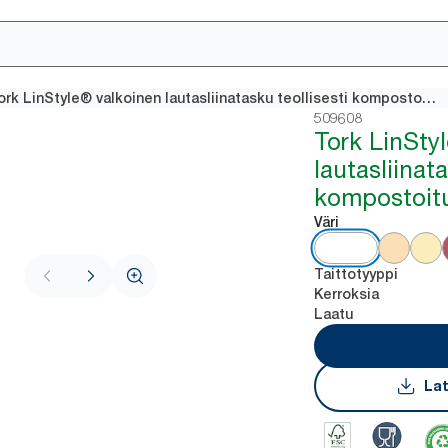
Tork LinStyle® valkoinen lautasliinatasku teollisesti kompostoituva
509608
Tork LinStyl
lautasliinata
kompostoit
Väri
Taittotyyppi
Kerroksia
Laatu
Lat