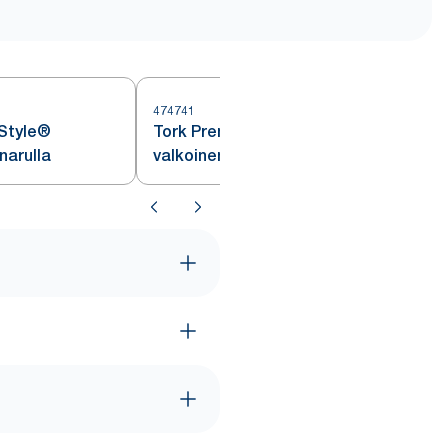
474741
nStyle®
Tork Premium LinStyle®
narulla
valkoinen kateliina