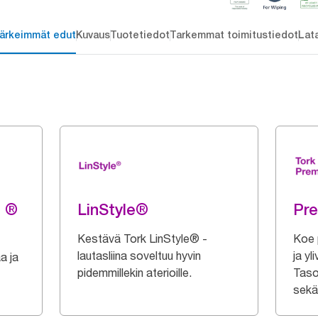
ärkeimmät edut
Kuvaus
Tuotetiedot
Tarkemmat toimitustiedot
Lat
g ®
LinStyle®
Pr
Kestävä Tork LinStyle® -
Koe 
lautasliina soveltuu hyvin
ja yl
a ja
pidemmillekin aterioille.
Taso
sekä 