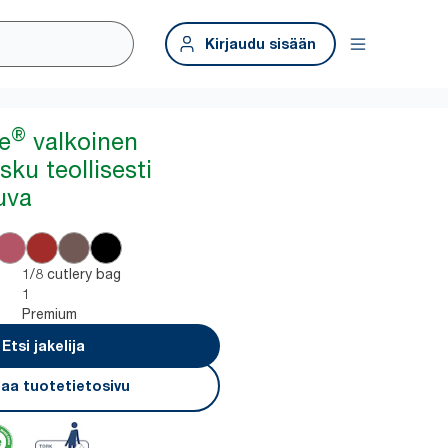
Kirjaudu sisään
®
e
valkoinen
sku teollisesti
uva
1/8 cutlery bag
1
Premium
Etsi jakelija
aa tuotetietosivu