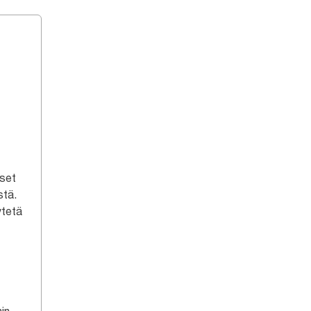
iset
stä.
ytetä