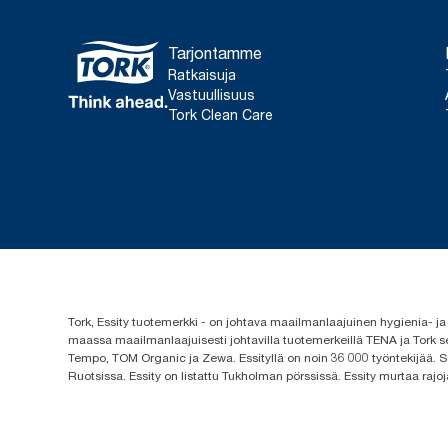
Tarjontamme
Ratkaisuja
Vastuullisuus
Tork Clean Care
Tork, Essity tuotemerkki - on johtava maailmanlaajuinen hygienia-
maassa maailmanlaajuisesti johtavilla tuotemerkeillä TENA ja Tork s
Tempo, TOM Organic ja Zewa. Essityllä on noin 36 000 työntekijää. Se
Ruotsissa. Essity on listattu Tukholman pörssissä. Essity murtaa rajoj