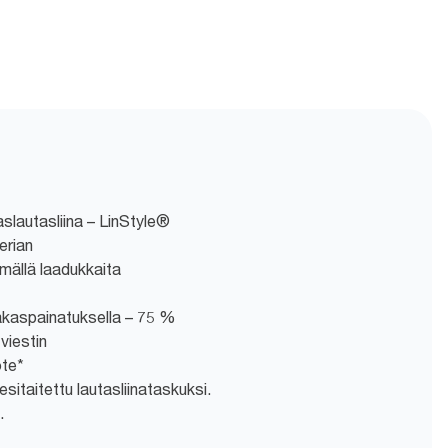
slautasliina – LinStyle®
erian
mällä laadukkaita
iakaspainatuksella – 75 %
 viestin
ote*
sitaitettu lautasliinataskuksi.
.