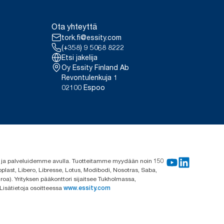
Ota yhteyttä
tork.fi@essity.com
(+358) 9 5068 8222
Etsi jakelija
Oy Essity Finland Ab
Revontulenkuja 1
02100 Espoo
me ja palveluidemme avulla. Tuotteitamme myydään noin 150
plast, Libero, Libresse, Lotus, Modibodi, Nosotras, Saba,
roa). Yrityksen pääkonttori sijaitsee Tukholmassa,
 Lisätietoja osoitteessa
www.essity.com