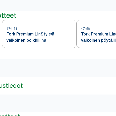
tteet
474161
474581
Tork Premium LinStyle®
Tork Premium Li
valkoinen poikkiliina
valkoinen pöytälii
ustiedot