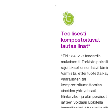
Teollisesti
kompostoituvat
lautasliinat*
*EN 13432 -standardin
mukaisesti. Tarkista paikall
rajoitukset ennen hävittämi
Varmista, ettei tuotetta kä
vaarallisten tai
kompostoitumattomien
aineiden yhteydessä.
Elintarvike- ja eläinperäiset
jätteet voidaan luokitella