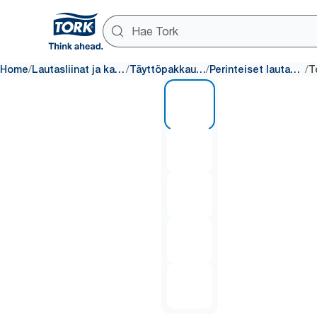
/
/
/
/
Home
Lautasliinat ja kattaus
Täyttöpakkaukset
Perinteiset lautasliinat
1 of 5