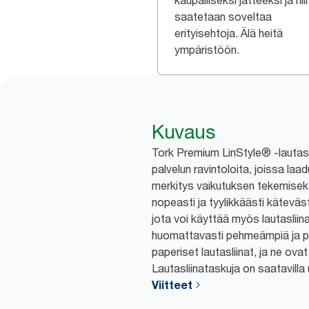
kaupalliseksi jätteeksi ja nii
saatetaan soveltaa
erityisehtoja. Älä heitä
ympäristöön.
Kuvaus
Tork Premium LinStyle® -lautasl
palvelun ravintoloita, joissa laad
merkitys vaikutuksen tekemiseks
nopeasti ja tyylikkäästi käteväst
jota voi käyttää myös lautasliin
huomattavasti pehmeämpiä ja pa
paperiset lautasliinat, ja ne ova
Lautasliinataskuja on saatavilla 
Viitteet