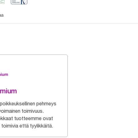
aa
emium
poikkeuksellinen pehmeys
ivoimainen toimivuus.
kkaat tuotteemme ovat
toimivia että tyylikkäitä.