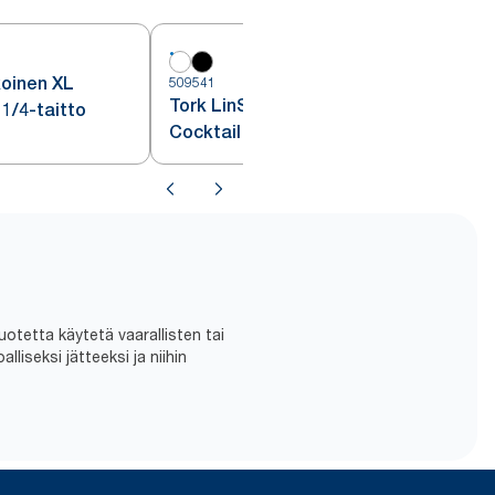
koinen XL
509541
Tork LinStyle® valkoinen
 1/4-taitto
Cocktail liina
uotetta käytetä vaarallisten tai
liseksi jätteeksi ja niihin