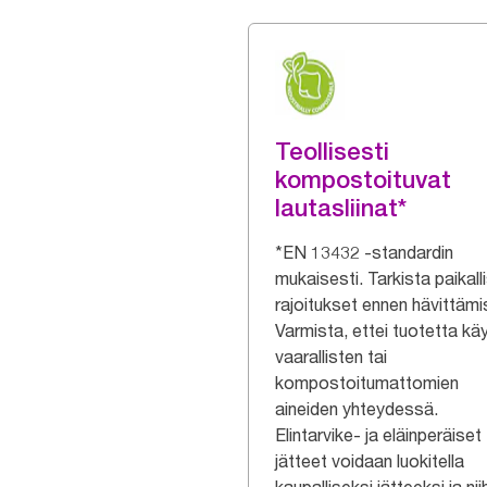
Teollisesti
kompostoituvat
lautasliinat*
*EN 13432 -standardin
mukaisesti. Tarkista paikall
rajoitukset ennen hävittämi
Varmista, ettei tuotetta kä
vaarallisten tai
kompostoitumattomien
aineiden yhteydessä.
Elintarvike- ja eläinperäiset
jätteet voidaan luokitella