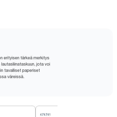
on erityisen tärkeä merkitys
lautasliinataskuun, jota voi
n tavalliset paperiset
issa väreissä.
474741