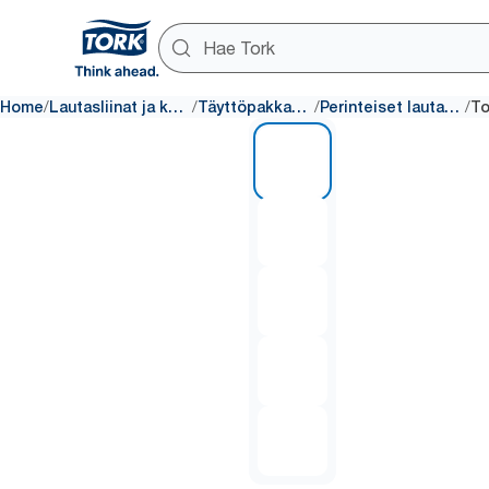
/
/
/
/
Home
Lautasliinat ja kattaus
Täyttöpakkaukset
Perinteiset lautasliinat
1 of 5