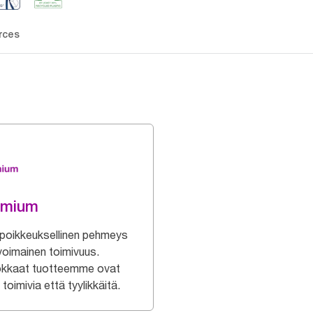
rces
emium
poikkeuksellinen pehmeys
ivoimainen toimivuus.
kkaat tuotteemme ovat
toimivia että tyylikkäitä.