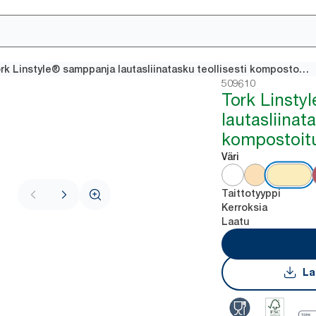
Tork Linstyle® samppanja lautasliinatasku teollisesti kompostoituva
509610
Tork Linstyl
lautasliinata
kompostoit
Väri
Taittotyyppi
Kerroksia
Laatu
La