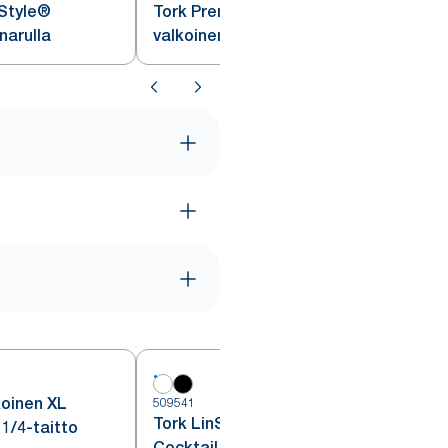
nStyle®
Tork Premium LinStyle®
narulla
valkoinen kateliina
koinen XL
509541
Tork LinStyle® valkoinen
 1/4-taitto
Cocktail liina