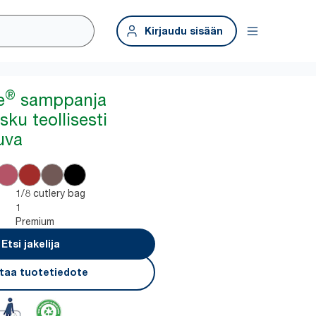
Kirjaudu sisään
®
e
samppanja
sku teollisesti
uva
1/8 cutlery bag
1
Premium
Etsi jakelija
taa tuotetiedote