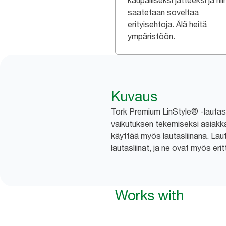
kaupalliseksi jätteeksi ja nii
saatetaan soveltaa
erityisehtoja. Älä heitä
ympäristöön.
Kuvaus
Tork Premium LinStyle® -lautasli
vaikutuksen tekemiseksi asiakkais
käyttää myös lautasliinana. Lau
lautasliinat, ja ne ovat myös eri
Works with