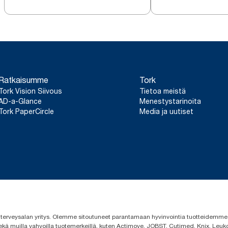
Ratkaisumme
Tork
Tork Vision Siivous
Tietoa meistä
AD-a-Glance
Menestystarinoita
Tork PaperCircle
Media ja uutiset
 ja terveysalan yritys. Olemme sitoutuneet parantamaan hyvinvointia tuotteidem
ekä muilla vahvoilla tuotemerkeillä, kuten Actimove, JOBST, Cutimed, Knix, Leuko