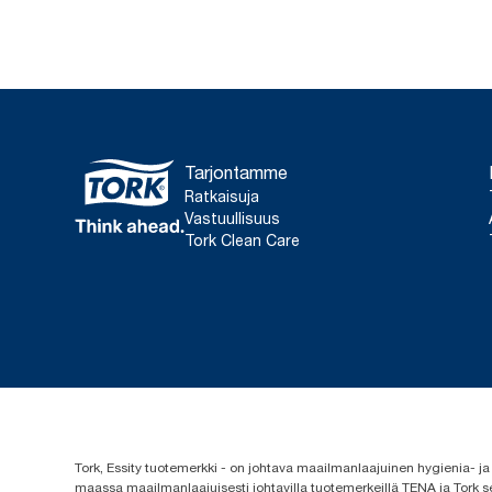
Tarjontamme
Ratkaisuja
Vastuullisuus
Tork Clean Care
Tork, Essity tuotemerkki - on johtava maailmanlaajuinen hygienia-
maassa maailmanlaajuisesti johtavilla tuotemerkeillä TENA ja Tork s