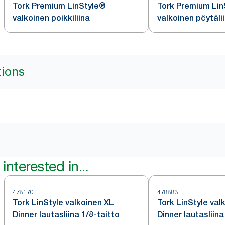
Tork Premium LinStyle®
Tork Premium Li
valkoinen poikkiliina
valkoinen pöytälii
tions
interested in...
478170
478883
Tork LinStyle valkoinen XL
Tork LinStyle val
Dinner lautasliina 1/8-taitto
Dinner lautasliina