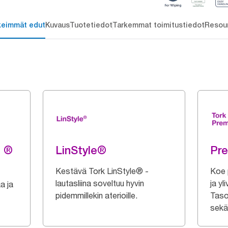
keimmät edut
Kuvaus
Tuotetiedot
Tarkemmat toimitustiedot
Resou
g ®
LinStyle®
Pr
Kestävä Tork LinStyle® -
Koe 
lautasliina soveltuu hyvin
ja yl
a ja
pidemmillekin aterioille.
Taso
sekä 