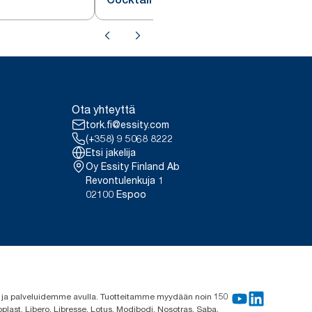
Ota yhteyttä
tork.fi@essity.com
(+358) 9 5068 8222
Etsi jakelija
Oy Essity Finland Ab
Revontulenkuja 1
02100 Espoo
me ja palveluidemme avulla. Tuotteitamme myydään noin 150
plast, Libero, Libresse, Lotus, Modibodi, Nosotras, Saba,