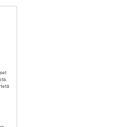
iset
stä.
ytetä