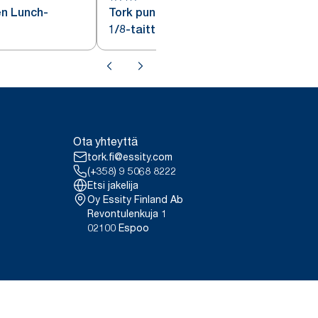
en Lunch-
Tork punainen Lunch-lautasliina
1/8-taitto
Ota yhteyttä
tork.fi@essity.com
(+358) 9 5068 8222
Etsi jakelija
Oy Essity Finland Ab
Revontulenkuja 1
02100 Espoo