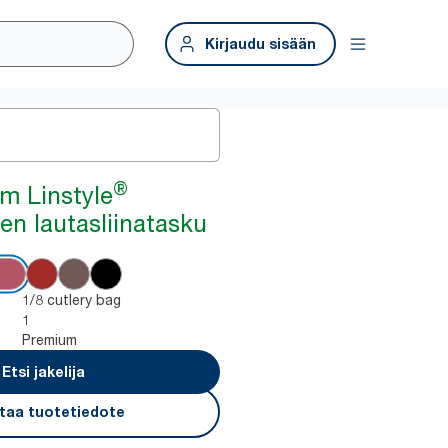
Kirjaudu sisään
®
m Linstyle
en lautasliinatasku
1/8 cutlery bag
1
Premium
Etsi jakelija
taa tuotetiedote