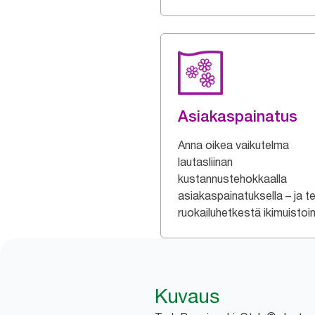
Asiakaspainatus
Anna oikea vaikutelma
lautasliinan
kustannustehokkaalla
asiakaspainatuksella – ja t
ruokailuhetkestä ikimuistoi
Kuvaus