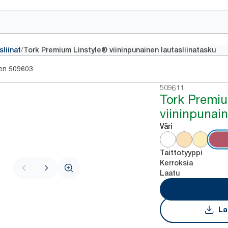
/
sliinat
Tork Premium Linstyle® viininpunainen lautasliinatasku
en
509603
509611
Tork Premiu
viininpunain
Väri
Taittotyyppi
Kerroksia
Laatu
La