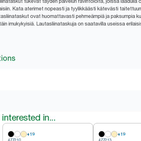
inataskut tukevat täyden palvelun ravintoloita, joissa laadulla 
iin. Kata aterimet nopeasti ja tyylikkäästi kätevästi taitettuun 
tasliinataskut ovat huomattavasti pehmeämpiä ja paksumpia kui
ttäin imukykyisiä. Lautasliinataskuja on saatavilla useissa erilais
tions
interested in...
+
19
+
19
477210
477213