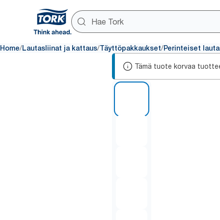
/
/
/
Home
Lautasliinat ja kattaus
Täyttöpakkaukset
Perinteiset lauta
Tämä tuote korvaa tuotte
1 of 5