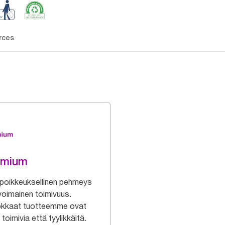
rces
emium
poikkeuksellinen pehmeys
ivoimainen toimivuus.
kkaat tuotteemme ovat
toimivia että tyylikkäitä.