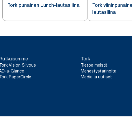
Tork punainen Lunch-lautasliina
Tork viininpunain
lautasliina
Ratkaisumme
Tork
Tork Vision Siivous
Tietoa meistä
AD-a-Glance
Menestystarinoita
Tork PaperCircle
Media ja uutiset