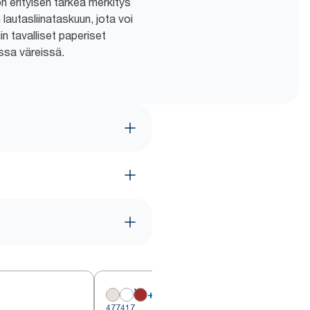
on erityisen tärkeä merkitys
lautasliinataskuun, jota voi
n tavalliset paperiset
issa väreissä.
+
7
477417
4