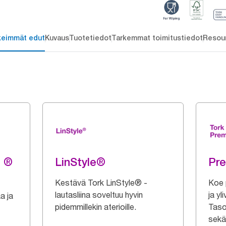
keimmät edut
Kuvaus
Tuotetiedot
Tarkemmat toimitustiedot
Resou
g ®
LinStyle®
Pr
Kestävä Tork LinStyle® -
Koe 
lautasliina soveltuu hyvin
ja yl
a ja
pidemmillekin aterioille.
Taso
sekä 