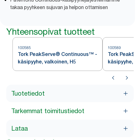
takaa pyyhkeen sujuvan ja helpon ottamisen
Yhteensopivat tuotteet
100585
100589
Tork PeakServe® Continuous™ -
Tork PeakSe
käsipyyhe, valkoinen, H5
käsipyyhe, va
Tuotetiedot
Tarkemmat toimitustiedot
Lataa