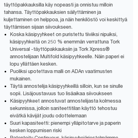
täyttöpakkauksilla käy nopeasti ja onnistuu milloin
tahansa. Täyttöpakkauksien säilyttäminen ja
kuljettaminen on helppoa, ja näin henkilöstö voi keskittyä
täyttämisen sijaan siivoukseen.
Koska käsipyyhkeet on puristettu tiiviiksi nipuiksi,
käsipyyhkeitä on 250 % enemmän verrattuna Tork
Universal -täyttöpakkauksiin ja Tork Xpress®
annostelijaan Multifold käsipyyhkeelle. Näin paperi ei
lopu yllättäen kesken.
Puoliksi upotettava malli on ADAn vaatimusten
mukainen.
Täytä annostelija käsipyyhkeillä silloin, kun se sinulle
sopii. Lisäjoustavuus tuo lisäaikaa siivoukseen
Käsipyyhkeet annostuvat annostelijasta kolmessa
sekunnissa, jolloin saniteettitilan käyttö tehostuu
eivätkä kävijät joudu odottelemaan
Suuri kapasiteetti: pienempi ylläpitotarve ja paperin
kesken loppumisen riski
Patentoitu Continuous-käsipyyhejärjestelmämme