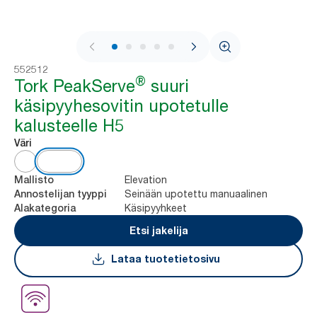
1 / 9
552512
®
Tork PeakServe
suuri
käsipyyhesovitin upotetulle
kalusteelle H5
Väri
Elevation
Mallisto
Seinään upotettu manuaalinen
Annostelijan tyyppi
Käsipyyhkeet
Alakategoria
Etsi jakelija
Lataa tuotetietosivu