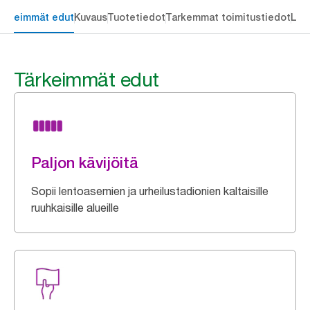
ärkeimmät edut
Kuvaus
Tuotetiedot
Tarkemmat toimitustiedot
Lat
Tärkeimmät edut
Paljon kävijöitä
Sopii lentoasemien ja urheilustadionien kaltaisille
ruuhkaisille alueille