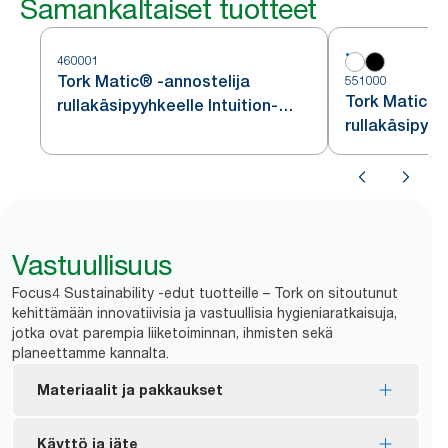
Samankaltaiset tuotteet
460001
Tork Matic® -annostelija
551000
Tork Matic® 
rullakäsipyyhkeelle Intuition-
rullakäsipyyh
sensorilla, ruostumatonta
H1
terästä, H1
Vastuullisuus
Focus4 Sustainability -edut tuotteille – Tork on sitoutunut
kehittämään innovatiivisia ja vastuullisia hygieniaratkaisuja,
jotka ovat parempia liiketoiminnan, ihmisten sekä
planeettamme kannalta.
Materiaalit ja pakkaukset
EU-ympäristömerkillä sertifioidut täyttöpakkaukset
Käyttö ja jäte