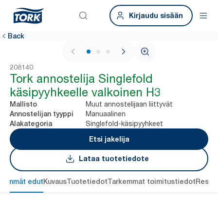
Kirjaudu sisään
Back
1 / 3
208140
Tork annostelija Singlefold
käsipyyhkeelle valkoinen H3
Muut annostelijaan liittyvät
Mallisto
Manuaalinen
Annostelijan tyyppi
Singlefold-käsipyyhkeet
Alakategoria
Etsi jakelija
Lataa tuotetiedote
keimmät edut
Kuvaus
Tuotetiedot
Tarkemmat toimitustiedot
Resou