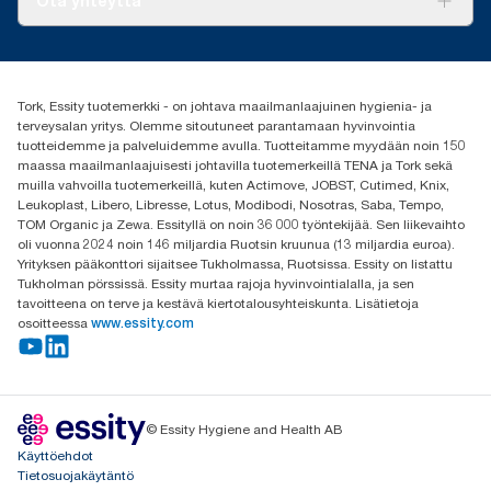
Ota yhteyttä
Menestystarinoita
Media ja uutiset
tork.fi@essity.com
(+358) 9 5068 8222
Etsi jakelija
Tork, Essity tuotemerkki - on johtava maailmanlaajuinen hygienia- ja
Oy Essity Finland Ab
terveysalan yritys. Olemme sitoutuneet parantamaan hyvinvointia
Revontulenkuja 1
tuotteidemme ja palveluidemme avulla. Tuotteitamme myydään noin 150
02100 Espoo
maassa maailmanlaajuisesti johtavilla tuotemerkeillä TENA ja Tork sekä
muilla vahvoilla tuotemerkeillä, kuten Actimove, JOBST, Cutimed, Knix,
Leukoplast, Libero, Libresse, Lotus, Modibodi, Nosotras, Saba, Tempo,
TOM Organic ja Zewa. Essityllä on noin 36 000 työntekijää. Sen liikevaihto
oli vuonna 2024 noin 146 miljardia Ruotsin kruunua (13 miljardia euroa).
Yrityksen pääkonttori sijaitsee Tukholmassa, Ruotsissa. Essity on listattu
Tukholman pörssissä. Essity murtaa rajoja hyvinvointialalla, ja sen
tavoitteena on terve ja kestävä kiertotalousyhteiskunta. Lisätietoja
osoitteessa
www.essity.com
© Essity Hygiene and Health AB
Käyttöehdot
Tietosuojakäytäntö